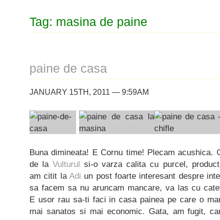
Tag: masina de paine
paine de casa
JANUARY 15TH, 2011 — 9:59AM
Buna dimineata! E Cornu time! Plecam acushica. C
de la
Vulturul
si-o varza calita cu purcel, producti
am citit la
Adi
un post foarte interesant despre int
sa facem sa nu aruncam mancare, va las cu catev
E usor rau sa-ti faci in casa painea pe care o mana
mai sanatos si mai economic. Gata, am fugit, ca