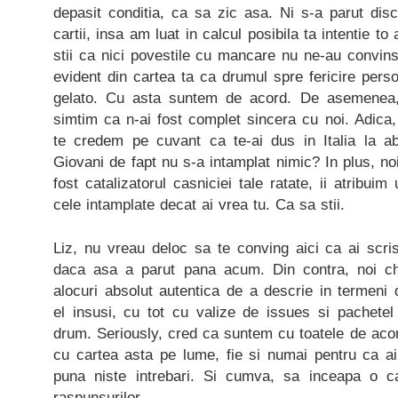
depasit conditia, ca sa zic asa. Ni s-a parut discr
cartii, insa am luat in calcul posibila ta intentie to
stii ca nici povestile cu mancare nu ne-au convins
evident din cartea ta ca drumul spre fericire perso
gelato. Cu asta suntem de acord. De asemenea,
simtim ca n-ai fost complet sincera cu noi. Adica, 
te credem pe cuvant ca te-ai dus in Italia la abs
Giovani de fapt nu s-a intamplat nimic? In plus, n
fost catalizatorul casniciei tale ratate, ii atribuim
cele intamplate decat ai vrea tu. Ca sa stii.
Liz, nu vreau deloc sa te conving aici ca ai scri
daca asa a parut pana acum. Din contra, noi chi
alocuri absolut autentica de a descrie in termeni d
el insusi, cu tot cu valize de issues si pachetel 
drum. Seriously, cred ca suntem cu toatele de acor
cu cartea asta pe lume, fie si numai pentru ca ai
puna niste intrebari. Si cumva, sa inceapa o ca
raspunsurilor.