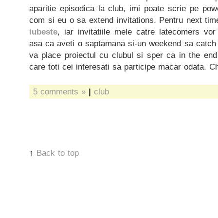
aparitie episodica la club, imi poate scrie pe po
com si eu o sa extend invitations. Pentru next t
iubeste
, iar invitatiile mele catre latecomers vo
asa ca aveti o saptamana si-un weekend sa catch
va place proiectul cu clubul si sper ca in the en
care toti cei interesati sa participe macar odata. 
5 comments »
|
club
↑
Back to top