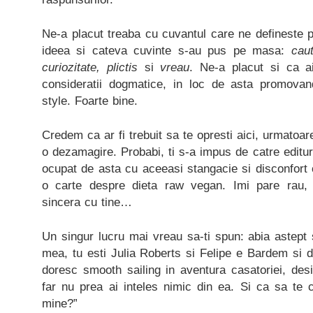
Ne-a placut treaba cu cuvantul care ne defineste pe
ideea si cateva cuvinte s-au pus pe masa:
caut
curiozitate, plictis
si
vreau
. Ne-a placut si ca ai
consideratii dogmatice, in loc de asta promovand
style. Foarte bine.
Credem ca ar fi trebuit sa te opresti aici, urmatoar
o dezamagire. Probabi, ti s-a impus de catre editur
ocupat de asta cu aceeasi stangacie si disconfort 
o carte despre dieta raw vegan. Imi pare rau, L
sincera cu tine…
Un singur lucru mai vreau sa-ti spun: abia astept s
mea, tu esti Julia Roberts si Felipe e Bardem si 
doresc smooth sailing in aventura casatoriei, des
far nu prea ai inteles nimic din ea. Si ca sa te c
mine?”