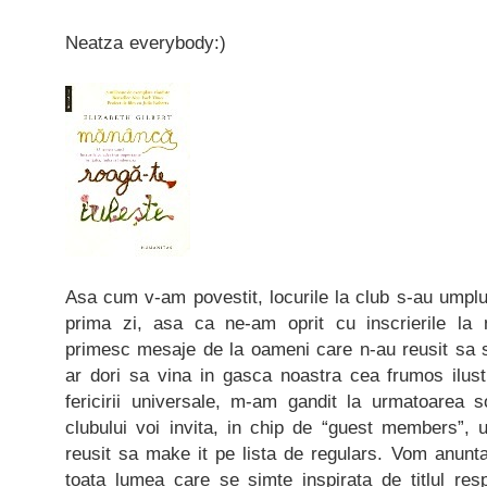
Neatza everybody:)
Asa cum v-am povestit, locurile la club s-au umplut
prima zi, asa ca ne-am oprit cu inscrierile la 
primesc mesaje de la oameni care n-au reusit sa se
ar dori sa vina in gasca noastra cea frumos ilus
fericirii universale, m-am gandit la urmatoarea sol
clubului voi invita, in chip de “guest members”, 
reusit sa make it pe lista de regulars. Vom anunta
toata lumea care se simte inspirata de titlul res