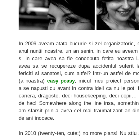
In 2009 aveam atata bucurie si zel organizatoric, 
anul nuntii noastre, un an senin, in care eu avea
si in care avea sa fie conceputa fetita noastra Lo
avea sa se recupereze dupa accidentul suferit l
fericiti si sanatosi, cum altfel? Intr-un astfel de
(a noastra)
easy peasy
, micul meu proiect person
a se napusti cu avant in contra ideii ca nu le poti
cariera, dragoste, deci housekeeping, deci copii…
de hac! Somewhere along the line insa, somethin
am sfarsit prin a avea cel mai traumatizant an di
de ani incoace.
In 2010 (twenty-ten, cute:) no more plans! Nu stiu 