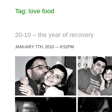
Tag: love food
20-10 – the year of recovery
JANUARY 7TH, 2010 — 6:52PM