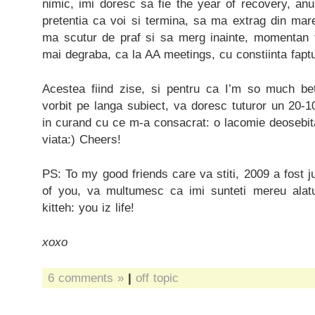
nimic, imi doresc sa fie the year of recovery, anu
pretentia ca voi si termina, sa ma extrag din mar
ma scutur de praf si sa merg inainte, momentan f
mai degraba, ca la AA meetings, cu constiinta fapt
Acestea fiind zise, si pentru ca I’m so much bet
vorbit pe langa subiect, va doresc tuturor un 20-10 
in curand cu ce m-a consacrat: o lacomie deosebi
viata:) Cheers!
PS: To my good friends care va stiti, 2009 a fost jus
of you, va multumesc ca imi sunteti mereu ala
kitteh: you iz life!
xoxo
6 comments »
|
off topic