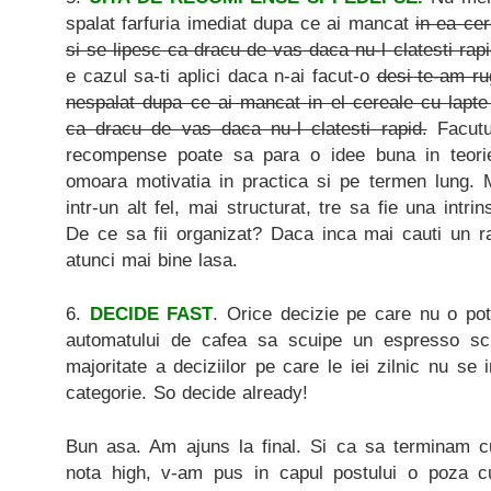
spalat farfuria imediat dupa ce ai mancat
in ea ce
si se lipesc ca dracu de vas daca nu-l clatesti rap
e cazul sa-ti aplici daca n-ai facut-o
desi te-am ru
nespalat dupa ce ai mancat in el cereale cu lapte
ca dracu de vas daca nu-l clatesti rapid.
Facutul
recompense poate sa para o idee buna in teorie
omoara motivatia in practica si pe termen lung. M
intr-un alt fel, mai structurat, tre sa fie una intri
De ce sa fii organizat? Daca inca mai cauti un ra
atunci mai bine lasa.
6.
DECIDE FAST
. Orice decizie pe care nu o pot
automatului de cafea sa scuipe un espresso scu
majoritate a deciziilor pe care le iei zilnic nu se
categorie. So decide already!
Bun asa. Am ajuns la final. Si ca sa terminam cu 
nota high, v-am pus in capul postului o poza 