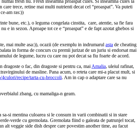
ce, numai fresh nu. Fresh inseamna proaspat cules. Si inseamna cules la
n care trece, retine mai multi nutrienti decat cel “proaspat”. Va puteti
 ce-am ras:))
te bune, etc.), o leguma congelata cinstita, care, atentie, sa fie fara
ic nu e in sezon. Aproape tot ce e “proaspat” e de fapt azotat ghebos si
niste, mai multe asa:)), ocazii (de exemplu in indrumarul
asta
de cheating
alata in forma de concurs cu premii jurizat de un juriu si endorsat mai
sumului de legume, lucru cu care nu pot decat sa fiu foarte de acord.
in dragoste o fac, din dragoste si pentru ca, mai
Amalia
, uleiul rafinat,
xtravirginului de masline. Pana acum, o reteta care mi-a placut mult, si
o/4culori/recipe/tarta-cu-broccoli
. Am in cap o adaptare care sa nu
 proverbialul zbang, cu mamaliga-n geam.
a sa-si mentina culoarea si le consum in varii combinatii si in stare
erde-verde cu gremolata. Gremolata fiind o galeata de patrunjel tocat,
 un alt veggie side dish despre care povestim another time, au facut