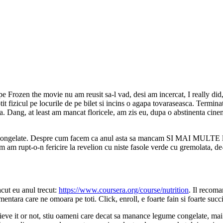
e Frozen the movie nu am reusit sa-l vad, desi am incercat, I really did,
it fizicul pe locurile de pe bilet si incins o agapa tovaraseasca. Termina
ia. Dang, at least am mancat floricele, am zis eu, dupa o abstinenta cinem
 de congelate. Despre cum facem ca anul asta sa mancam SI MAI MULTE 
am rupt-o-n fericire la revelion cu niste fasole verde cu gremolata, de-
acut eu anul trecut:
https://www.coursera.org/course/nutrition
. Il recom
limentara care ne omoara pe toti. Click, enroll, e foarte fain si foarte s
ieve it or not, stiu oameni care decat sa manance legume congelate, mai b