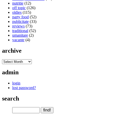
nutritie
(12)
off topic
(126)
oldies
(115)
party food
(52)
publicitate
(33)
reviews
(73)
traditional
(52)
umanitare
(2)
vacante
(4)
archive
admin
login
lost password?
search