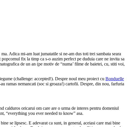
 ma. Adica mi-am luat jumatatile si ne-am dus toti trei sambata seara
t popcornul fix la timp ca s-o auzim perfect pe duduia care ne invita sa
atografica de un an (pe motiv de “numa’ filme de baietei, cu, stiti voi,
legume (challenge: accepted!). Despre noul meu proiect cu
Bonduelle
au ramas nemancati (soc si groaza!) cartofii. Despre, din nou, farfuria
and calduros oricarui om care are o urma de interes pentru domeniul
uccint, “everything you ever needed to know” asa.
ine se lipsesc. E adevarat ca sunt, in general, aceiasi care mai bine