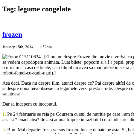
Tag: legume congelate
frozen
January 15th, 2014 — 1:52pm
[Ei nu, nu despre Frozen the movie e vorba, ca p
sa vedem capodopera animata. Luat bilete, popcorn si (!!!) pepsi, propt
o urmam la casa de bilete, caci filmul nu avea sa mai ruleze in seara a
roboti-femei-cu-sanii-mari).]
Asa deci. Daca nu despre film, atunci despre ce? Pai despre altfel
si despre noua mea obsesie cu legumele verzi presto crude. Despre cum 
sanatoasa.
Dar sa incepem cu inceputul.
1.
Pe 24 februarie se reia pe Coursera cursul de nutritie pe care l-am f
asta si *tenacitatea* de a-si aduna trupele in razboiul cu o industrie a
2.
Bun. Mai departe: fresh versus frozen. Inca e debate pe asta. Si, bel