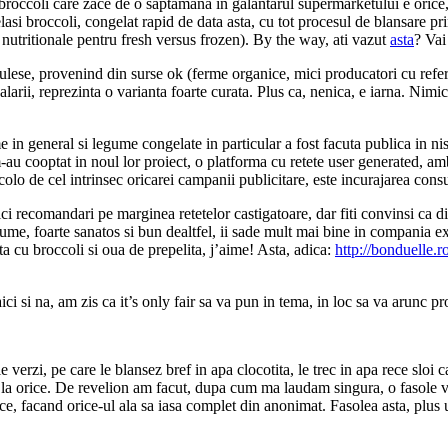
un broccoli care zace de o saptamana in galantarul supermarketului e ori
asi broccoli, congelat rapid de data asta, cu tot procesul de blansare pri
nutritionale pentru fresh versus frozen). By the way, ati vazut
asta
? Vai
ulese, provenind din surse ok (ferme organice, mici producatori cu referin
alarii, reprezinta o varianta foarte curata. Plus ca, nenica, e iarna. Nim
ume in general si legume congelate in particular a fost facuta publica in 
 cooptat in noul lor proiect, o platforma cu retete user generated, amb
colo de cel intrinsec oricarei campanii publicitare, este incurajarea con
ci recomandari pe marginea retetelor castigatoare, dar fiti convinsi ca d
gume, foarte sanatos si bun dealtfel, ii sade mult mai bine in compania e
a cu broccoli si oua de prepelita, j’aime! Asta, adica:
http://bonduelle.r
ci si na, am zis ca it’s only fair sa va pun in tema, in loc sa va arunc
 verzi, pe care le blansez bref in apa clocotita, le trec in apa rece sloi c
 la orice. De revelion am facut, dupa cum ma laudam singura, o fasole v
ice, facand orice-ul ala sa iasa complet din anonimat. Fasolea asta, plus