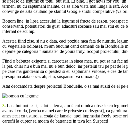
se lipsesc de legume cu totul, but still. Ei bine, I got news for you: 
termen, nu cu saptamani inainte, ca sa aiba viata mai lunga la raft. Acel
convinge de asta cautand pe sfantul Google studii comparative (valori 
Bottom line: in lipsa accesului la legume si fructe de sezon, proaspat c
conservanti, potentiatori de gust, adaosuri sosoase sau mai stiu eu ce b
infernal de scump.
Acestea fiind zise, si nu o data, caci pozitia mea fata de nutritie, leg
cu vegetalele odioase), m-am bucurat cand oamenii de la Bonduelle m-au
departe pe categoria “Sanatate” de yours truly. Scopul proiectului, din
Fiind o babutza exigenta si carcotasa in sinea mea, nu pot sa nu fac mi
la pet, chiar nu e bun ma, nu e bun deloc, iar pestelui tau pe pat de le
pe care ma gandeam sa o prestez si eu saptamana viitoare, e cea de tart
presupuna atata coca, ah, stiu, suspansul va omoara:))
Atat deocamdata despre proiectul Bonduelle, o sa mai auziti de el pe-ai
3.
Last but not least, si tot la tema, am facut o mica obsesie cu legumele
avansat cruda, [vorba mamei care le priveste cu dezgust], ca garnitura
amestecat cu usturoi si coaja de lamaie, apoi imprastiat freely peste or
cartofii la cuptor sa moara de batranete in tava lor. Suspect!