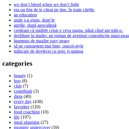
we don’t bleed when we don’t fight
era un frig de te citeai pe tine. în toate cărțile.
an education
unde s-a ajuns, dom’le
aprilie, după apocalipsă
credeam că midlife crisis e ceva nașpa. până când am trăit-o.
desfătare la studio: un roman de aventuri coproducție mazi-peas
hummus de mazăre easy peasy
să ne cunoaștem mai bine, oracol-style
mâncare de dovlecei cu porc și quinoa
categories
beauty
(1)
boo
(8)
club
(7)
contributii
(3)
dieta
(40)
every day
(438)
favorites
(120)
food coaching
(10)
life
(197)
meal planning
(27)
mommy undercover
(59)