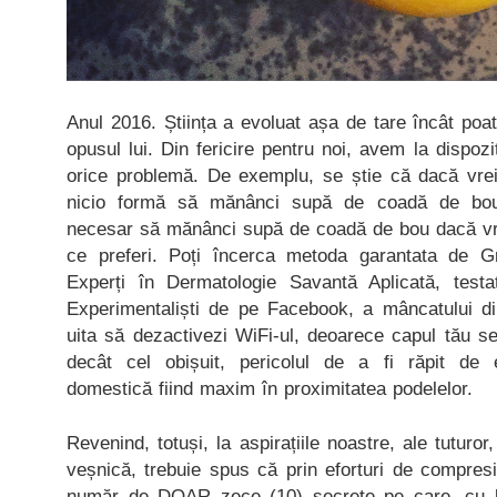
Anul 2016. Știința a evoluat așa de tare încât poa
opusul lui. Din fericire pentru noi, avem la dispozi
orice problemă. De exemplu, se știe că dacă vrei
nicio formă să mănânci supă de coadă de bou
necesar să mănânci supă de coadă de bou dacă vrei
ce preferi. Poți încerca metoda garantata de Gr
Experți în Dermatologie Savantă Aplicată, testa
Experimentaliști de pe Facebook, a mâncatului di
uita să dezactivezi WiFi-ul, deoarece capul tău se
decât cel obișuit, pericolul de a fi răpit de e
domestică fiind maxim în proximitatea podelelor.
Revenind, totuși, la aspirațiile noastre, ale tuturo
veșnică, trebuie spus că prin eforturi de compres
număr de DOAR zece (10) secrete pe care, cu b