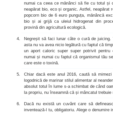
numai ca ceea ce mănânci să fie cu totul și cu
neapărat bio, eco și organic. Astfel, neapărat ro
popcorn bio de 6 euro punguța, mănâncă exclus
bio și ai grijă ca uleiul hidrogenat din proc
provină din agricultură ecologică.
Negreșit să faci lunar câte o cură de juicing. 
asta nu va avea nicio legătură cu faptul că ti
un aport caloric super super potrivit pentru
numai și numai cu faptul că organismul tău se
care este o toxină.
Chiar dacă este anul 2016, caută să mimezi 
logodnică de marinar stilul alimentar al neander
absolut totul în lume s-a schimbat de când oame
la propriu, nu înseamnă că și mâncatul trebuie
Dacă nu există un cuvânt care să defineasc
inventează-l tu, obligatoriu. Alege o denumire i