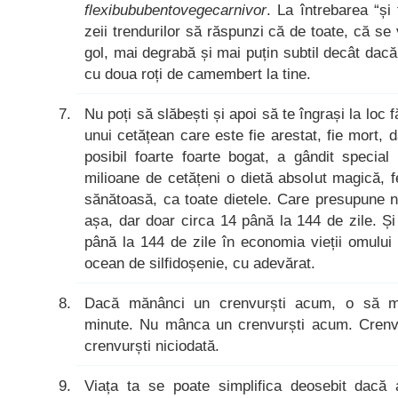
flexibububentovegecarnivor
. La întrebarea “și
zeii trendurilor să răspunzi că de toate, că se v
gol, mai degrabă și mai puțin subtil decât dacă 
cu doua roți de camembert la tine.
Nu poți să slăbești și apoi să te îngrași la loc f
unui cetățean care este fie arestat, fie mort, 
posibil foarte foarte bogat, a gândit special
milioane de cetățeni o dietă absolut magică, f
sănătoasă, ca toate dietele. Care presupune n
așa, dar doar circa 14 până la 144 de zile. Ș
până la 144 de zile în economia vieții omului
ocean de silfidoșenie, cu adevărat.
Dacă mănânci un crenvurști acum, o să mo
minute. Nu mânca un crenvurști acum. Crenv
crenvurști niciodată.
Viața ta se poate simplifica deosebit dacă 