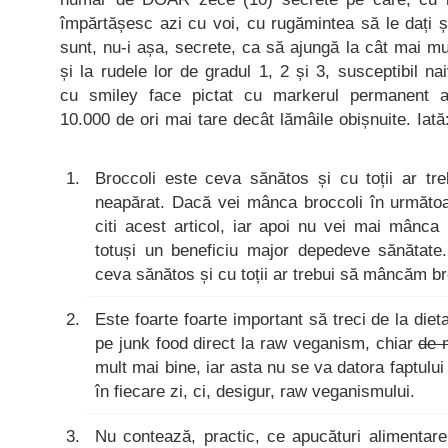
împărtășesc azi cu voi, cu rugămintea să le dați ș
sunt, nu-i așa, secrete, ca să ajungă la cât mai mu
și la rudele lor de gradul 1, 2 și 3, susceptibil nai
cu smiley face pictat cu markerul permanent ani
10.000 de ori mai tare decât lămâile obișnuite. Iată
Broccoli este ceva sănătos și cu toții ar tr
neapărat. Dacă vei mânca broccoli în următoar
citi acest articol, iar apoi nu vei mai mânca
totuși un beneficiu major depedeve sănătate.
ceva sănătos și cu toții ar trebui să mâncăm br
Este foarte foarte important să treci de la die
pe junk food direct la raw veganism, chiar
de 
mult mai bine, iar asta nu se va datora faptu
în fiecare zi, ci, desigur, raw veganismului.
Nu contează, practic, ce apucături alimentare