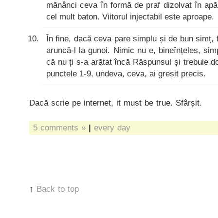
mănânci ceva în formă de praf dizolvat în ap
cel mult baton. Viitorul injectabil este aproape.
În fine, dacă ceva pare simplu și de bun simț, 
aruncă-l la gunoi. Nimic nu e, bineînțeles, sim
că nu ți s-a arătat încă Răspunsul și trebuie d
punctele 1-9, undeva, ceva, ai greșit precis.
Dacă scrie pe internet, it must be true. Sfârșit.
5 comments »
|
every day
↑
Back to top