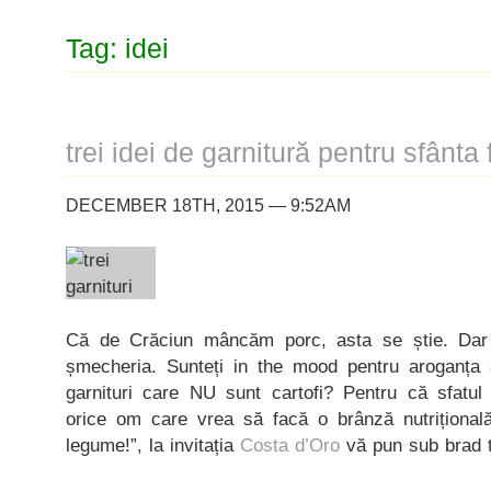
Tag: idei
trei idei de garnitură pentru sfânta 
DECEMBER 18TH, 2015 — 9:52AM
Că de Crăciun mâncăm porc, asta se știe. Dar
șmecheria. Sunteți in the mood pentru aroganța 
garnituri care NU sunt cartofi? Pentru că sfatul 
orice om care vrea să facă o brânză nutriționa
legume!”, la invitația
Costa d’Oro
vă pun sub brad tr