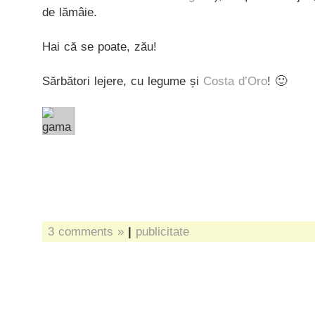
de lămâie.
Hai că se poate, zău!
Sărbători lejere, cu legume și
Costa d’Oro
! 🙂
3 comments »
|
publicitate