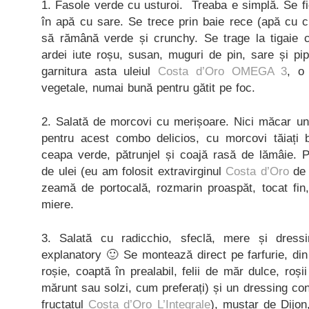
1. Fasole verde cu usturoi. Treaba e simplă. Se fi
în apă cu sare. Se trece prin baie rece (apă cu c
să rămână verde și crunchy. Se trage la tigaie
ardei iute roșu, susan, muguri de pin, sare și pi
garnitura asta uleiul
Costa d’Oro OMEGA 3
, o 
vegetale, numai bună pentru gătit pe foc.
2. Salată de morcovi cu merișoare. Nici măcar un 
pentru acest combo delicios, cu morcovi tăiați 
ceapa verde, pătrunjel și coajă rasă de lămâie. P
de ulei (eu am folosit extravirginul
Costa d’Oro
de 
zeamă de portocală, rozmarin proaspăt, tocat fin,
miere.
3. Salată cu radicchio, sfeclă, mere și dress
explanatory 🙂 Se montează direct pe farfurie, din
roșie, coaptă în prealabil, felii de măr dulce, roșii
mărunt sau solzi, cum preferați) și un dressing conf
fructatul
Costa d’Oro L’Integrale
), muștar de Dijon