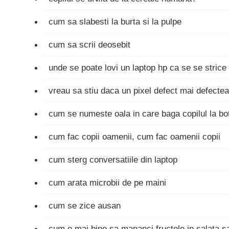
cum sa slabesti la burta si la pulpe
cum sa scrii deosebit
unde se poate lovi un laptop hp ca se se strice
vreau sa stiu daca un pixel defect mai defecteaz
cum se numeste oala in care baga copilul la bo
cum fac copii oamenii, cum fac oamenii copii
cum sterg conversatiile din laptop
cum arata microbii de pe maini
cum se zice ausan
cum e mai bine sa mananci fructele in salata s