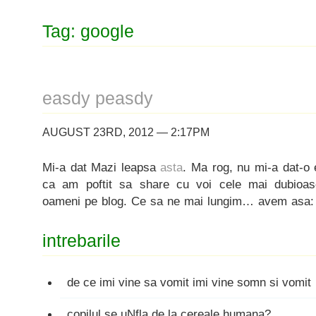
Tag: google
easdy peasdy
AUGUST 23RD, 2012 — 2:17PM
Mi-a dat Mazi leapsa
asta
. Ma rog, nu mi-a dat-o 
ca am poftit sa share cu voi cele mai dubioas
oameni pe blog. Ce sa ne mai lungim… avem asa:
intrebarile
de ce imi vine sa vomit imi vine somn si vomit
copilul se uNfla de la cereale humana?