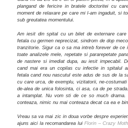
plangand de fericire in bratele doctoritei cu ca
moment de relaxare pe care mi l-am ingaduit, si tot
sub greutatea momentului.
Am iesit din spital cu un bilet de externare care
fetala cu germen neprecizat, sindrom de dop mecon
tranzitorie. Sigur ca o sa ma intreb forever de ce 
toate analizele mele, repetate si pararepetate pa
de nastere si imediat dupa, au iesit impecabil. D
cand mai era un copilas cu infectie in spitalul a
fetala cand nou nascutul este adus de sus de la sal
cu care urca, de exemplu, vizitatorii, ne-costumati
de-alea de unica folosinta, ci asa, ca de pe strada
a intamplat. Nu vom sti de ce so much drama. S
conteaza, nimic nu mai conteaza decat ca ea e bin
Vreau sa va mai zic in doua vorbe despre experient
ajuns aici la recomandarea lui
Florin – Crazy Mot