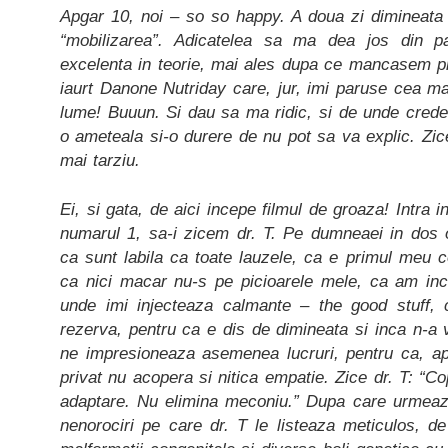
Apgar 10, noi – so so happy. A doua zi dimineata 
“mobilizarea”. Adicatelea sa ma dea jos din 
excelenta in teorie, mai ales dupa ce mancasem p
iaurt Danone Nutriday care, jur, imi paruse cea 
lume! Buuun. Si dau sa ma ridic, si de unde cre
o ameteala si-o durere de nu pot sa va explic. Zice
mai tarziu.
Ei, si gata, de aici incepe filmul de groaza! Intra 
numarul 1, sa-i zicem dr. T. Pe dumneaei in dos
ca sunt labila ca toate lauzele, ca e primul meu co
ca nici macar nu-s pe picioarele mele, ca am inc
unde imi injecteaza calmante – the good stuff, c
rezerva, pentru ca e dis de dimineata si inca n-a 
ne impresioneaza asemenea lucruri, pentru ca, apa
privat nu acopera si nitica empatie. Zice dr. T: “C
adaptare. Nu elimina meconiu.” Dupa care urmeaz
nenorociri pe care dr. T le listeaza meticulos, de 