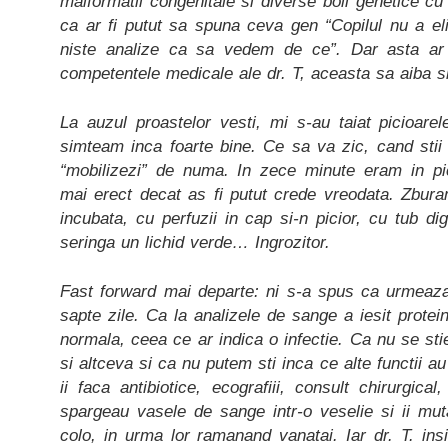
malformatii congenitale si diverse boli genetice cu
ca ar fi putut sa spuna ceva gen “Copilul nu a el
niste analize ca sa vedem de ce”. Dar asta ar
competentele medicale ale dr. T, aceasta sa aiba s
La auzul proastelor vesti, mi s-au taiat picioare
simteam inca foarte bine. Ce sa va zic, cand stii c
“mobilizezi” de numa. In zece minute eram in pic
mai erect decat as fi putut crede vreodata. Zbura
incubata, cu perfuzii in cap si-n picior, cu tub di
seringa un lichid verde… Ingrozitor.
Fast forward mai departe: ni s-a spus ca urmeaz
sapte zile. Ca la analizele de sange a iesit prote
normala, ceea ce ar indica o infectie. Ca nu se sti
si altceva si ca nu putem sti inca ce alte functii au
ii faca antibiotice, ecografiii, consult chirurgica
spargeau vasele de sange intr-o veselie si ii mut
colo, in urma lor ramanand vanatai. Iar dr. T. in