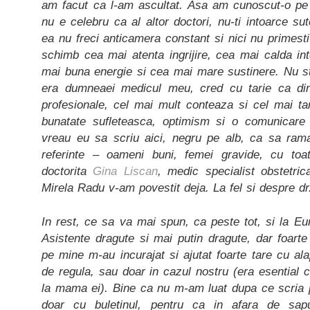
am facut ca l-am ascultat. Asa am cunoscut-o pe
nu e celebru ca al altor doctori, nu-ti intoarce su
ea nu freci anticamera constant si nici nu primesti
schimb cea mai atenta ingrijire, cea mai calda in
mai buna energie si cea mai mare sustinere. Nu st
era dumneaei medicul meu, cred cu tarie ca di
profesionale, cel mai mult conteaza si cel mai ta
bunatate sufleteasca, optimism si o comunicare i
vreau eu sa scriu aici, negru pe alb, ca sa ram
referinte – oameni buni, femei gravide, cu to
doctorita
Gina Liscan
, medic specialist obstetric
Mirela Radu v-am povestit deja. La fel si despre dr.
In rest, ce sa va mai spun, ca peste tot, si la Eur
Asistente dragute si mai putin dragute, dar foarte 
pe mine m-au incurajat si ajutat foarte tare cu ala
de regula, sau doar in cazul nostru (era esential
la mama ei).
Bine ca nu m-am luat dupa ce scria
doar cu buletinul, pentru ca in afara de sa