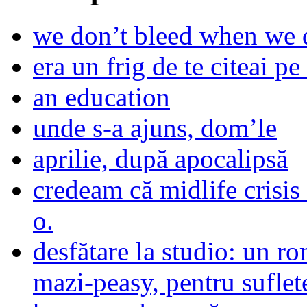
we don’t bleed when we d
era un frig de te citeai pe 
an education
unde s-a ajuns, dom’le
aprilie, după apocalipsă
credeam că midlife crisis
o.
desfătare la studio: un r
mazi-peasy, pentru sufle