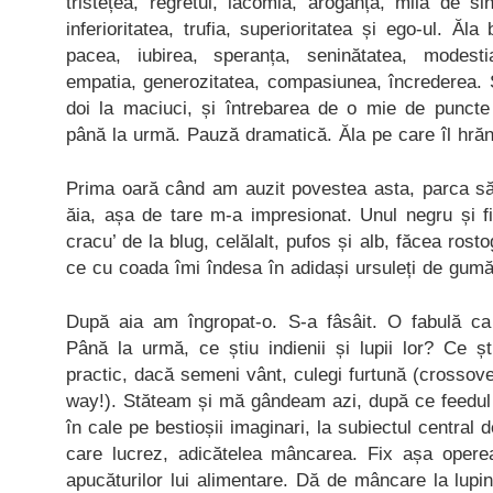
tristețea, regretul, lăcomia, aroganța, mila de sin
inferioritatea, trufia, superioritatea și ego-ul. Ă
pacea, iubirea, speranța, seninătatea, modesti
empatia, generozitatea, compasiunea, încrederea. 
doi la maciuci, și întrebarea de o mie de puncte
până la urmă. Pauză dramatică. Ăla pe care îl hrăn
Prima oară când am auzit povestea asta, parca să 
ăia, așa de tare m-a impresionat. Unul negru și f
cracu’ de la blug, celălalt, pufos și alb, făcea rost
ce cu coada îmi îndesa în adidași ursuleți de gumă 
După aia am îngropat-o. S-a fâsâit. O fabulă ca
Până la urmă, ce știu indienii și lupii lor? Ce ști
practic, dacă semeni vânt, culegi furtună (crossove
way!). Stăteam și mă gândeam azi, după ce feedul 
în cale pe bestioșii imaginari, la subiectul central
care lucrez, adicătelea mâncarea. Fix așa oper
apucăturilor lui alimentare. Dă de mâncare la lupin