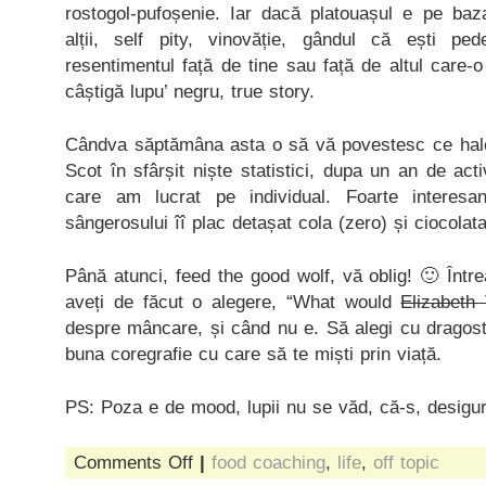
rostogol-pufoșenie. Iar dacă platouașul e pe baza
alții, self pity, vinovăție, gândul că ești pe
resentimentul față de tine sau față de altul care-o
câștigă lupu’ negru, true story.
Cândva săptămâna asta o să vă povestesc ce halesc
Scot în sfârșit niște statistici, dupa un an de act
care am lucrat pe individual. Foarte interes
sângerosului îî plac detașat cola (zero) și ciocolata
Până atunci, feed the good wolf, vă oblig! 🙂 Într
aveți de făcut o alegere, “What would
Elizabeth 
despre mâncare, și când nu e. Să alegi cu dragost
buna coregrafie cu care să te miști prin viață.
PS: Poza e de mood, lupii nu se văd, că-s, desigur,
on
Comments Off
|
food coaching
,
life
,
off topic
feed