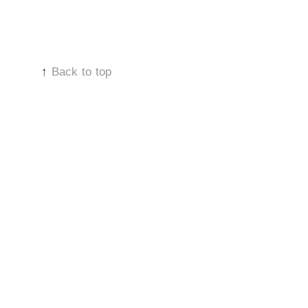
the
good
wolf
↑
Back to top