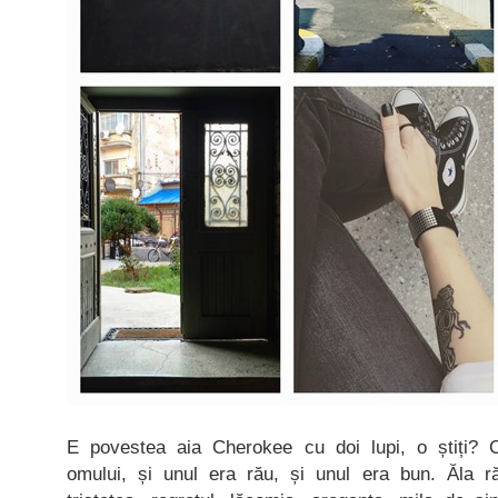
E povestea aia Cherokee cu doi lupi, o știți? C
omului, și unul era rău, și unul era bun. Ăla r