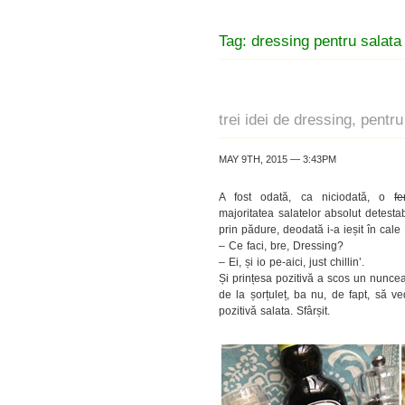
Tag: dressing pentru salata
trei idei de dressing, pentr
MAY 9TH, 2015 — 3:43PM
A fost odată, ca niciodată, o
fe
majoritatea salatelor absolut detest
prin pădure, deodată i-a ieșit în cale
– Ce faci, bre, Dressing?
– Ei, și io pe-aici, just chillin’.
Și prințesa pozitivă a scos un nunceac
de la șorțuleț, ba nu, de fapt, să ved
pozitivă salata. Sfârșit.