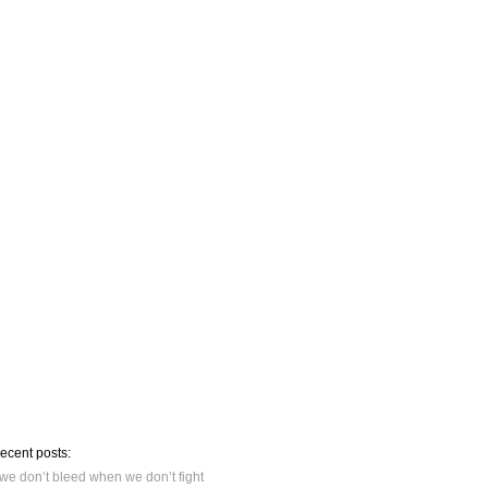
recent posts:
we don’t bleed when we don’t fight