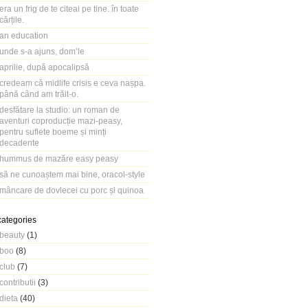
era un frig de te citeai pe tine. în toate
cărțile.
an education
unde s-a ajuns, dom’le
aprilie, după apocalipsă
credeam că midlife crisis e ceva nașpa.
până când am trăit-o.
desfătare la studio: un roman de
aventuri coproducție mazi-peasy,
pentru suflete boeme și minți
decadente
hummus de mazăre easy peasy
să ne cunoaștem mai bine, oracol-style
mâncare de dovlecei cu porc și quinoa
categories
beauty
(1)
boo
(8)
club
(7)
contributii
(3)
dieta
(40)