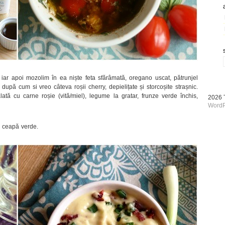
iar apoi mozolim în ea niște feta sfărâmată, oregano uscat, pătrunjel
după cum si vreo câteva roșii cherry, depielițate și storcoșite strașnic.
ată cu carne roșie (vită/miel), legume la gratar, frunze verde închis,
2026
WordP
i ceapă verde.