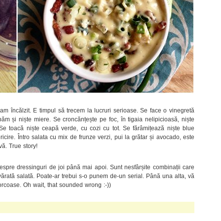
m încălzit. E timpul să trecem la lucruri serioase. Se face o vinegretă
m și niște miere. Se croncănțește pe foc, în tigaia nelipicioasă, niște
Se toacă niște ceapă verde, cu cozi cu tot. Se fărâmițează niște blue
cire. Întro salata cu mix de frunze verzi, pui la grătar și avocado, este
vă. True story!
spre dressinguri de joi până mai apoi. Sunt nesfârșite combinații care
ărată salată. Poate-ar trebui s-o punem de-un serial. Până una alta, vă
orcoase. Oh wait, that sounded wrong :-))