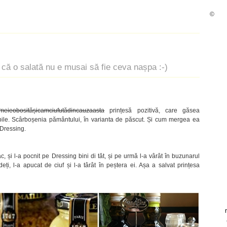
©
u că o salată nu e musai să fie ceva nașpa :-)
meieobositășicamciufutădincauzaasta
prințesă pozitivă, care găsea
abile. Scârboșenia pământului, în varianta de păscut. Și cum mergea ea
 Dressing.
, și l-a pocnit pe Dressing bini di tăt, și pe urmă l-a vârât în buzunarul
eți, l-a apucat de ciuf și l-a târât în peștera ei. Așa a salvat prințesa