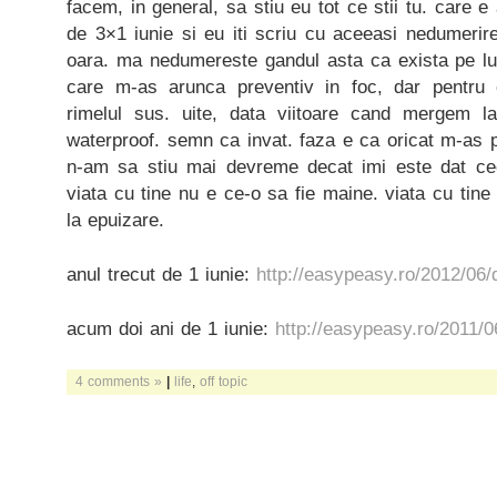
facem, in general, sa stiu eu tot ce stii tu. care 
de 3×1 iunie si eu iti scriu cu aceeasi nedumerir
oara. ma nedumereste gandul asta ca exista pe l
care m-as arunca preventiv in foc, dar pentru
rimelul sus. uite, data viitoare cand mergem 
waterproof. semn ca invat. faza e ca oricat m-as pi
n-am sa stiu mai devreme decat imi este dat cee
viata cu tine nu e ce-o sa fie maine. viata cu tine
la epuizare.
anul trecut de 1 iunie:
http://easypeasy.ro/2012/06/
acum doi ani de 1 iunie:
http://easypeasy.ro/2011/0
4 comments »
|
life
,
off topic