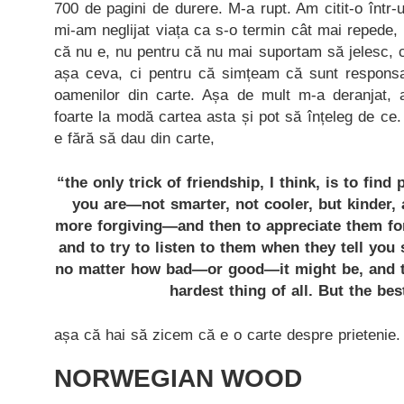
700 de pagini de durere. M-a rupt. Am citit-o într
mi-am neglijat viața ca s-o termin cât mai repede, 
că nu e, nu pentru că nu mai suportam să jelesc, c
așa ceva, ci pentru că simțeam că sunt responsa
oamenilor din carte. Așa de mult m-a deranjat, 
foarte la modă cartea asta și pot să înțeleg de ce
e fără să dau din carte,
“the only trick of friendship, I think, is to fin
you are—not smarter, not cooler, but kinder,
more forgiving—and then to appreciate them fo
and to try to listen to them when they tell you
no matter how bad—or good—it might be, and to
hardest thing of all. But the bes
așa că hai să zicem că e o carte despre prietenie.
NORWEGIAN WOOD