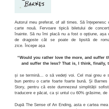
Autorul meu preferat, of all times. Să înțepenesc
carte nouă. Fervoare tipică biletului de conce
înainte. Să nu îmi placă nu a fost o opțiune, așa
de dragoste cât se poate de lipsită de roma
zice. Începe așa
“Would you rather love the more, and suffer th
and suffer the less? That is, I think, finally,
și se termină… o să vedeți voi. Cel mai greu e să
bun pentru o carte foarte foarte bună. Și Barne
Story, pentru că este dumnezeul simplității sofisti
traducere e păcat, ca și untul cu 60% grăsime, de a
După The Sense of An Ending, asta e cartea mea pr