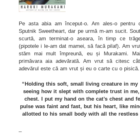
Pe asta abia am început-o. Am ales-o pentru c
Sputnik Sweetheart, dar pe urmă m-am sucit. Sout
scurtă, am terminat-o aseara, în timp ce trăg
(pipotele i le-am dat mamei, să facă pilaf). Am vru
stăm mai mult împreună, eu și Murakami. Mai
primăvara aia adevărată. Am vrut să citesc câ
adevărul este că am vrut și eu o carte cu o pisică.
“Holding this soft, small living creature in my
seeing how it slept with complete trust in me,
chest. I put my hand on the cat’s chest and fe
pulse was faint and fast, but his heart, like min
allotted to his small body with all the restle
_