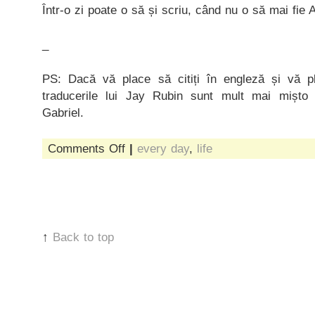
Într-o zi poate o să și scriu, când nu o să mai fie 
_
PS: Dacă vă place să citiți în engleză și vă p
traducerile lui Jay Rubin sunt mult mai mișto
Gabriel.
on
Comments Off
|
every day
,
life
era
un
frig
de
te
citeai
pe
↑
Back to top
tine.
în
toate
cărțile.