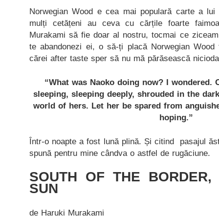
Norwegian Wood e cea mai populară carte a lui
mulți cetățeni au ceva cu cărțile foarte faimo
Murakami să fie doar al nostru, tocmai ce ziceam.
te abandonezi ei, o să-ți placă Norwegian Wood f
cărei after taste sper să nu mă părăsească nicioda
“What was Naoko doing now? I wondered. O
sleeping, sleeping deeply, shrouded in the darkn
world of hers. Let her be spared from anguish
hoping.”
Într-o noapte a fost lună plină. Și citind pasajul ă
spună pentru mine cândva o astfel de rugăciune.
SOUTH OF THE BORDER,
SUN
de Haruki Murakami