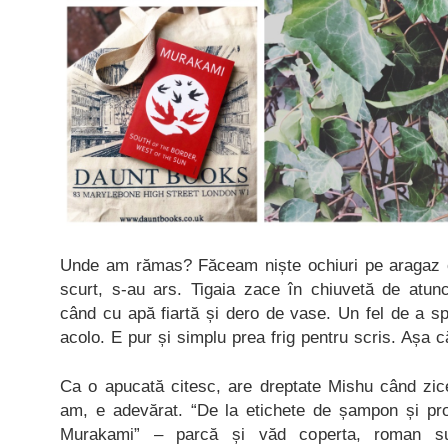
Unde am rămas? Făceam niște ochiuri pe aragaz c
scurt, s-au ars. Tigaia zace în chiuvetă de atun
când cu apă fiartă și dero de vase. Un fel de a s
acolo. E pur și simplu prea frig pentru scris. Așa c
Ca o apucată citesc, are dreptate Mishu când zi
am, e adevărat. “De la etichete de șampon și pr
Murakami” – parcă și văd coperta, roman su