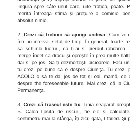
lingura spre câte unul care, uite frățică, poate. 
merită întreaga stimă și prețuire a comisiei pe
absolut nimic.
2.
Crezi că trebuie să ajungi undeva.
Cum zicea
într-un interval setat de timp. În general, foarte r
să schimbi lucruri, că ți-ai și pierdut răbdarea.
merge încet ca dracu și oprește în prea multe halte
dai și pe jos. Să-ți dezmorțești picioarele. Faci u
tu crezi pe bune că e despre Ciulnița. Tu crezi
ACOLO o să te dai jos de tot și oai, mamă, ce bi
despre the foreseeable future. Mai crezi că la Ciul
Permanența.
3.
Crezi că traseul este fix
. Linia neapărat dreap
B. Calea lipsită de riscuri, fie ele și calcula
centimetru mai la stânga, îți zici: gata, I failed. Ș