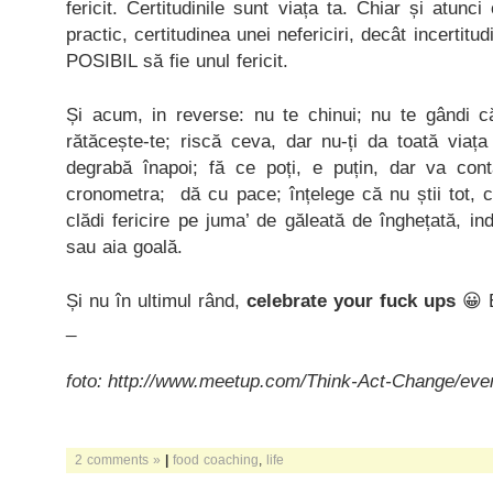
fericit. Certitudinile sunt viața ta. Chiar și atun
practic, certitudinea unei nefericiri, decât incertit
POSIBIL să fie unul fericit.
Și acum, in reverse: nu te chinui; nu te gândi c
rătăcește-te; riscă ceva, dar nu-ți da toată viaț
degrabă înapoi; fă ce poți, e puțin, dar va cont
cronometra; dă cu pace; înțelege că nu știi tot, ci
clădi fericire pe juma’ de găleată de înghețată, in
sau aia goală.
Și nu în ultimul rând,
celebrate your fuck ups
😀 E
_
foto: http://www.meetup.com/Think-Act-Change/eve
2 comments »
|
food coaching
,
life