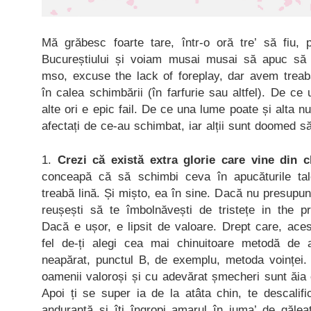
Mă grăbesc foarte tare, într-o oră tre’ să fiu, p
Bucureștiului și voiam musai musai să apuc să 
mso, excuse the lack of foreplay, dar avem treab
în calea schimbării (în farfurie sau altfel). De ce 
alte ori e epic fail. De ce una lume poate și alta 
afectați de ce-au schimbat, iar alții sunt doomed să
1.
Crezi că există extra glorie care vine din c
conceapă că să schimbi ceva în apucăturile tal
treabă lină. Și mișto, ea în sine. Dacă nu presupu
reușești să te îmbolnăvești de tristețe in the p
Dacă e ușor, e lipsit de valoare. Drept care, acest
fel de-ți alegi cea mai chinuitoare metodă de 
neapărat, punctul B, de exemplu, metoda voinței. Ș
oamenii valoroși și cu adevărat șmecheri sunt ăia
Apoi ți se super ia de la atâta chin, te descalific
anduranță și îți îngropi amarul în juma’ de gălea