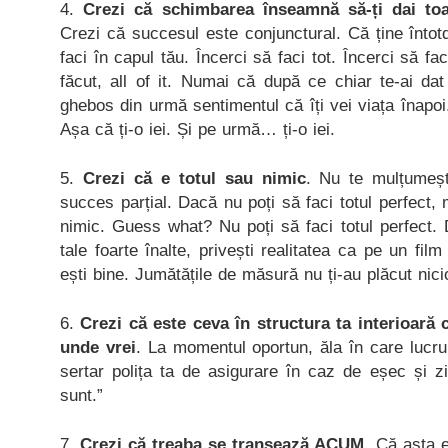
4.
Crezi că schimbarea înseamnă să-ți dai toat
Crezi că succesul este conjunctural. Că ține înto
faci în capul tău. Încerci să faci tot. Încerci să fa
făcut, all of it. Numai că după ce chiar te-ai dat
ghebos din urmă sentimentul că îți vei viața înapoi.
Așa că ți-o iei. Și pe urmă… ți-o iei.
5.
Crezi că e totul sau nimic
. Nu te mulțumeșt
succes parțial. Dacă nu poți să faci totul perfect, 
nimic. Guess what? Nu poți să faci totul perfect. 
tale foarte înalte, privești realitatea ca pe un film 
ești bine. Jumătățile de măsură nu ți-au plăcut nici
6.
Crezi că este ceva în structura ta interioară 
unde vrei
. La momentul oportun, ăla în care lucrur
sertar polița ta de asigurare în caz de eșec și 
sunt.”
7.
Crezi că treaba se tranșează ACUM
. Că asta 