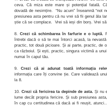
ceva. Că miza este mare și potențial fatală. 
dovadă de nesimțire. “Nu acum” înseamnă “not no
presiunea asta pentru că nu vrei să fii genul ăla l
știe că se complace. Vrei să ieși din borș. Vrei să 
8.
Crezi că schimbarea în farfurie e o luptă.
P
întrebi dacă o să te mai întorci acasă, la nevastă
practic, tot două picioare. Și ai parte, practic, de 
ca războiul. Și ești, practic, singura victimă a unu
numai în capul tău.
9.
Crezi că ai adunat toată informația rele
informația care îți convine ție. Care validează unu
la 8.
10.
Crezi că fericirea ta depinde de asta.
Și nu e
lume decât propria fericire. Și sub presiunea asta
în cap cu certitudinea că dacă ai fi reușit, atunci… 