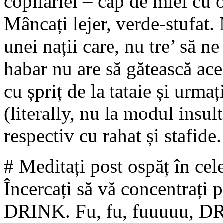
copilăriei – cap de miel cu 
Mâncați lejer, verde-stufat. 
unei nații care, nu tre’ să ne
habar nu are să gătească ace
cu șpriț de la tataie și urma
(literally, nu la modul insul
respectiv cu rahat și stafide.
# Meditați post ospăț în cele
Încercați să vă concentrați p
DRINK. Fu, fu, fuuuuu, DR