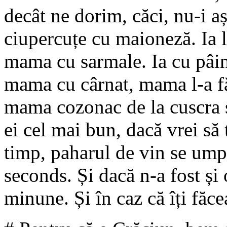
decât ne dorim, căci, nu-i a
ciupercuțe cu maioneză. Ia l
mama cu sarmale. Ia cu pâine,
mama cu cârnat, mama l-a fă
mama cozonac de la cuscra ș
ei cel mai bun, dacă vrei să
timp, paharul de vin se ump
seconds. Și dacă n-a fost și 
minune. Și în caz că îți făce