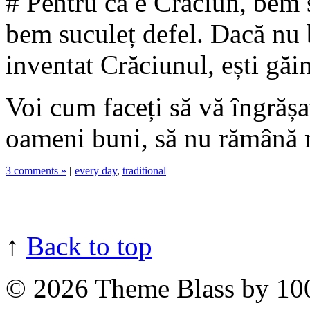
# Pentru că e Crăciun, bem 
bem suculeț defel. Dacă nu 
inventat Crăciunul, ești găi
Voi cum faceți să vă îngrășa
oameni buni, să nu rămână n
3 comments »
|
every day
,
traditional
↑
Back to top
© 2026
Theme Blass by 10