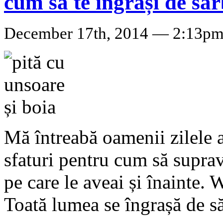
cum să te îngrași de săr
December 17th, 2014 — 2:13p
Mă întreabă oamenii zilele 
sfaturi pentru cum să suprav
pe care le aveai și înainte. 
Toată lumea se îngrașă de să