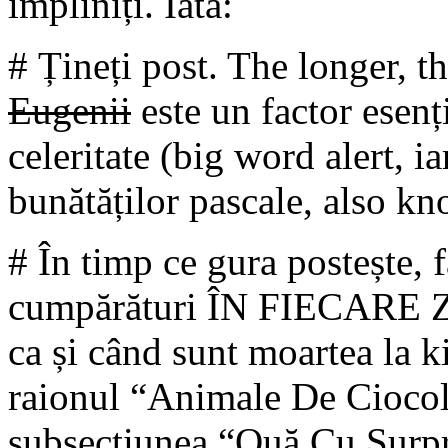
împliniți. Iată:
# Țineți post. The longer, th
Eugenii
este un factor esenț
celeritate (big word alert, i
bunătăților pascale, also kn
# În timp ce gura postește, f
cumpărături ÎN FIECARE ZI.
ca și când sunt moartea la k
raionul “Animale De Ciocol
subsecțiunea “Ouă Cu Surpr