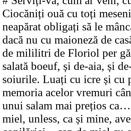
# Serviți-vă, cum ar veni, cu
Ciocăniți ouă cu toți meseni
neapărat obligați să le mânc
dacă nu cu maioneză de casă
de mililitri de Floriol per 
salată boeuf, și de-aia, și d
soiurile. Luați cu icre și cu
memoria acelor vremuri când
unui salam mai prețios ca… 
miel, unless, ca și mine, av