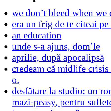
we don’t bleed when we d
era un frig de te citeai pe 
an education
unde s-a ajuns, dom’le
aprilie, după apocalipsă
credeam că midlife crisis
o.
desfătare la studio: un r
mazi-peasy, pentru sufle