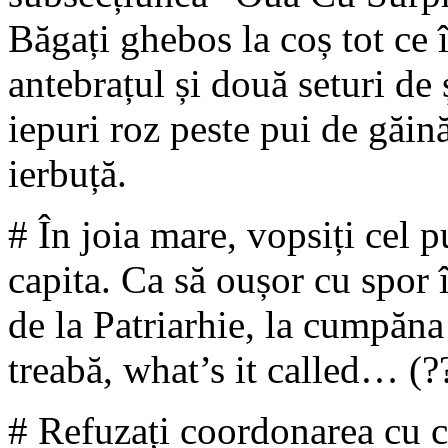
Băgați ghebos la coș tot ce 
antebrațul și două seturi de
iepuri roz peste pui de găină
ierbuță.
# În joia mare, vopsiți cel 
capita. Ca să oușor cu spor î
de la Patriarhie, la cumpăna
treabă, what’s it called… (?
# Refuzați coordonarea cu ce