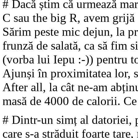
# Dacă știm că urmează mare
C sau the big R, avem grijă
Sărim peste mic dejun, la pr
frunză de salată, ca să fim s
(vorba lui Iepu :-)) pentru 
Ajunși în proximitatea lor, 
After all, la cât ne-am abțin
masă de 4000 de calorii. Ce
# Dintr-un simț al datoriei, 
care s-a străduit foarte tar