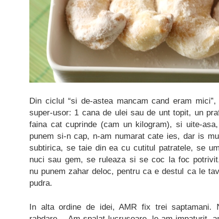
Din ciclul “si de-astea mancam cand eram mici”,
super-usor: 1 cana de ulei sau de unt topit, un pra
faina cat cuprinde (cam un kilogram), si uite-as
punem si-n cap, n-am numarat cate ies, dar is mul
subtirica, se taie din ea cu cutitul patratele, se u
nuci sau gem, se ruleaza si se coc la foc potrivit
nu punem zahar deloc, pentru ca e destul ca le tav
pudra.
In alta ordine de idei, AMR fix trei saptamani.
rabdare… Am spalat lucrusoare, le-am impaturit, a