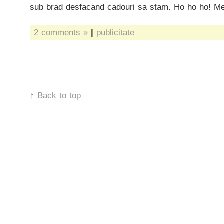
sub brad desfacand cadouri sa stam. Ho ho ho! Me
2 comments »
|
publicitate
↑
Back to top