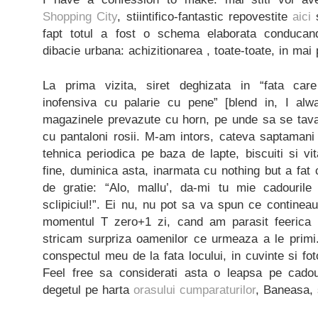
Shopping City
, stiintifico-fantastic repovestite
aici
fapt totul a fost o schema elaborata conducan
dibacie urbana: achizitionarea , toate-toate, in mai 
La prima vizita, siret deghizata in “fata car
inofensiva cu palarie cu pene” [blend in, I al
magazinele prevazute cu horn, pe unde sa se tava
cu pantaloni rosii. M-am intors, cateva saptamani 
tehnica periodica pe baza de lapte, biscuiti si v
fine, duminica asta, inarmata cu nothing but a fat c
de gratie: “Alo, mallu’, da-mi tu mie cadourile 
sclipiciul!”. Ei nu, nu pot sa va spun ce continea
momentul T zero+1 zi, cand am parasit feerica i
stricam surpriza oamenilor ce urmeaza a le primi.
conspectul meu de la fata locului, in cuvinte si foto
Feel free sa considerati asta o leapsa pe cado
degetul pe harta
orasului cumparaturilor
, Baneasa, s