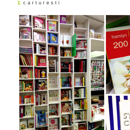
1.
c a r t u r e s t i