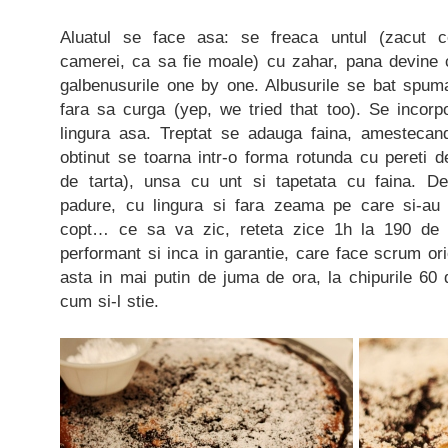
Aluatul se face asa: se freaca untul (zacut 
camerei, ca sa fie moale) cu zahar, pana devin
galbenusurile one by one. Albusurile se bat spuma
fara sa curga (yep, we tried that too). Se incorp
lingura asa. Treptat se adauga faina, amestecand 
obtinut se toarna intr-o forma rotunda cu pereti de
de tarta), unsa cu unt si tapetata cu faina. D
padure, cu lingura si fara zeama pe care si-au 
copt… ce sa va zic, reteta zice 1h la 190 de 
performant si inca in garantie, care face scrum ori
asta in mai putin de juma de ora, la chipurile 60
cum si-l stie.