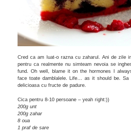
Cred ca am luat-o razna cu zaharul. Ani de zile i
pentru ca realmente nu simteam nevoia se ingh
fund. Oh well, blame it on the hormones I alway
face toate damblalele. Life… as it should be. Sa 
delicioasa cu fructe de padure.
Cica pentru 8-10 persoane – yeah right:))
200g unt
200g zahar
8 oua
1 praf de sare