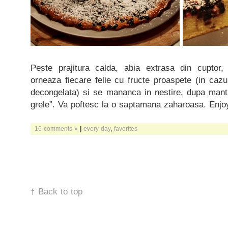
Peste prajitura calda, abia extrasa din cupto
orneaza fiecare felie cu fructe proaspete (in caz
decongelata) si se mananca in nestire, dupa man
grele”. Va poftesc la o saptamana zaharoasa. Enjo
16 comments »
|
every day
,
favorites
↑
Back to top