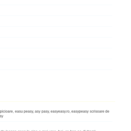
icioare, easu peasy, asy pasy, easyeasy.ro, easypeasy scrisoare de
sy