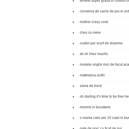
femeie super grasa in costum d
conserva de carne de pui in un
mother crazy cook
chex cu mere
coafor par scurt de doamne
ali oli chez mazilic
modele unghii mici de facut aca
памперсы pufix
zama de borsi
oh darling it’s time to be free 
mizerie in bucatarie
o mama care are 10 copii in bur
pate de porc cu ficat de pui