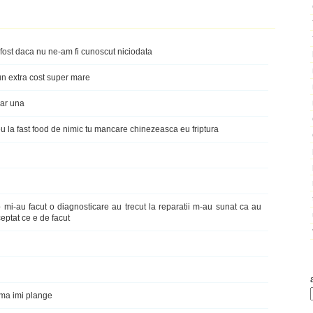
 fost daca nu ne-am fi cunoscut niciodata
un extra cost super mare
oar una
eu la fast food de nimic tu mancare chinezeasca eu friptura
 mi-au facut o diagnosticare au trecut la reparatii m-au sunat ca au
eptat ce e de facut
ima imi plange