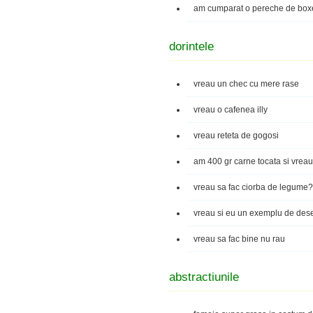
am cumparat o pereche de boxe 
dorintele
vreau un chec cu mere rase
vreau o cafenea illy
vreau reteta de gogosi
am 400 gr carne tocata si vreau
vreau sa fac ciorba de legume?
vreau si eu un exemplu de dese
vreau sa fac bine nu rau
abstractiunile