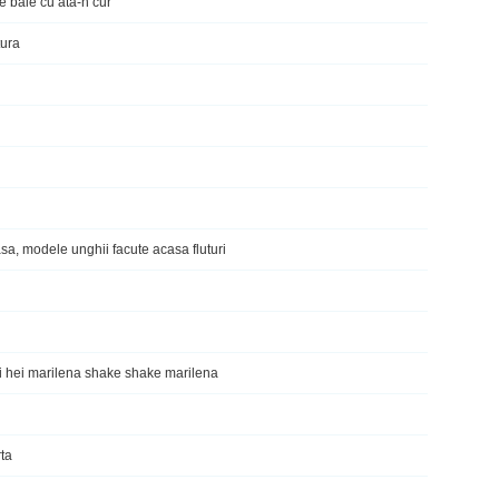
e baie cu ata-n cur
tura
sa, modele unghii facute acasa fluturi
hei hei marilena shake shake marilena
ta