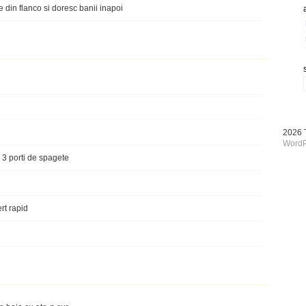
din flanco si doresc banii inapoi
2026
WordP
 3 porti de spagete
rt rapid