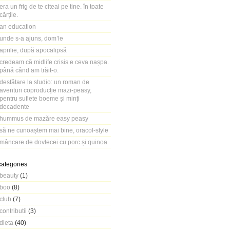
era un frig de te citeai pe tine. în toate
cărțile.
an education
unde s-a ajuns, dom’le
aprilie, după apocalipsă
credeam că midlife crisis e ceva nașpa.
până când am trăit-o.
desfătare la studio: un roman de
aventuri coproducție mazi-peasy,
pentru suflete boeme și minți
decadente
hummus de mazăre easy peasy
să ne cunoaștem mai bine, oracol-style
mâncare de dovlecei cu porc și quinoa
categories
beauty
(1)
boo
(8)
club
(7)
contributii
(3)
dieta
(40)