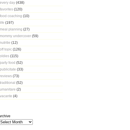
every day
(438)
favorites
(120)
food coaching
(10)
life
(197)
meal planning
(27)
mommy undercover
(59)
nutritie
(12)
off topic
(126)
oldies
(115)
party food
(52)
publicitate
(33)
reviews
(73)
traditional
(52)
umanitare
(2)
vacante
(4)
archive