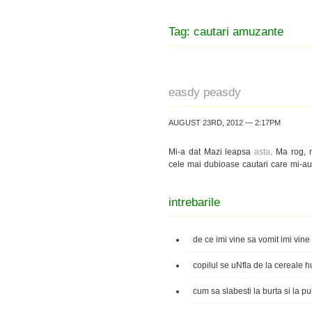
Tag: cautari amuzante
easdy peasdy
AUGUST 23RD, 2012 — 2:17PM
Mi-a dat Mazi leapsa
asta
. Ma rog, 
cele mai dubioase cautari care mi-
intrebarile
de ce imi vine sa vomit imi vine
copilul se uNfla de la cereale
cum sa slabesti la burta si la p