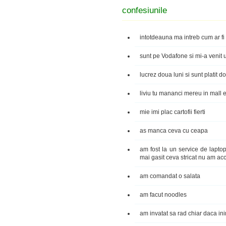
confesiunile
intotdeauna ma intreb cum ar fi
sunt pe Vodafone si mi-a venit 
lucrez doua luni si sunt platit d
liviu tu mananci mereu in mall 
mie imi plac cartofii fierti
as manca ceva cu ceapa
am fost la un service de laptop
mai gasit ceva stricat nu am acc
am comandat o salata
am facut noodles
am invatat sa rad chiar daca in