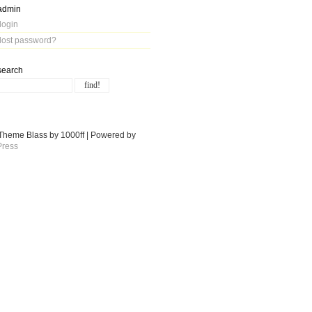
admin
login
lost password?
search
Theme Blass by 1000ff | Powered by
ress