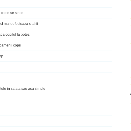
ca se se strice
ct mai defecteaza si altii
ga copilul la botez
oamenii copii
top
tele in salata sau asa simple