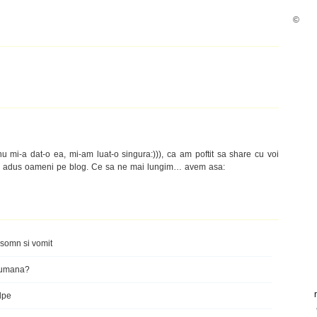
©
nu mi-a dat-o ea, mi-am luat-o singura:))), ca am poftit sa share cu voi
au adus oameni pe blog. Ce sa ne mai lungim… avem asa:
 somn si vomit
 humana?
ulpe