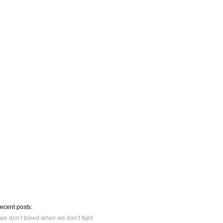
recent posts:
we don’t bleed when we don’t fight