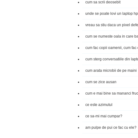
cum sa scrii deosebit
unde se poate lovi un laptop hp 
vreau sa stiu daca un pixel defe
cum se numeste oala in care ba
cum fac copii oamenii, cum fac 
cum sterg conversatiile din lap
cum arata microbii de pe maini
cum se zice ausan
cum e mai bine sa mananci fruc
ce este azimutul
ce sa-mi mai cumpar?
am pulpe de pui ce fac cu ele?