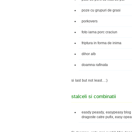
poze cu grupuri de grasi
porkovers
foto iarna porc craciun
friptura in forma de inima
dihor alb
doamna rafinata
si last but not least…:)
stalceli si combinatii
easdy peasdy, easypeasy blog p
dragoste catre pufix, easy opea