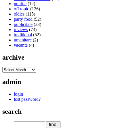
nutritie
(12)
off topic
(126)
oldies
(115)
party food
(52)
publicitate
(33)
reviews
(73)
traditional
(52)
umanitare
(2)
vacante
(4)
archive
admin
login
lost password?
search