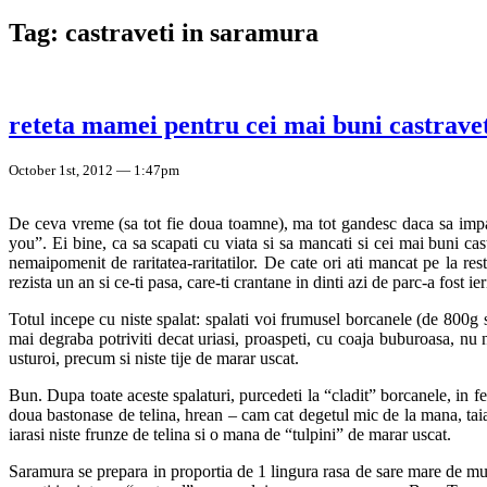
Tag: castraveti in saramura
reteta mamei pentru cei mai buni castrave
October 1st, 2012 — 1:47pm
De ceva vreme (sa tot fie doua toamne), ma tot gandesc daca sa impart c
you”. Ei bine, ca sa scapati cu viata si sa mancati si cei mai buni cast
nemaipomenit de raritatea-raritatilor. De cate ori ati mancat pe la re
rezista un an si ce-ti pasa, care-ti crantane in dinti azi de parc-a fost 
Totul incepe cu niste spalat: spalati voi frumusel borcanele (de 800g s
mai degraba potriviti decat uriasi, proaspeti, cu coaja buburoasa, nu n
usturoi, precum si niste tije de marar uscat.
Bun. Dupa toate aceste spalaturi, purcedeti la “cladit” borcanele, in fe
doua bastonase de telina, hrean – cam cat degetul mic de la mana, taiat
iarasi niste frunze de telina si o mana de “tulpini” de marar uscat.
Saramura se prepara in proportia de 1 lingura rasa de sare mare de mura