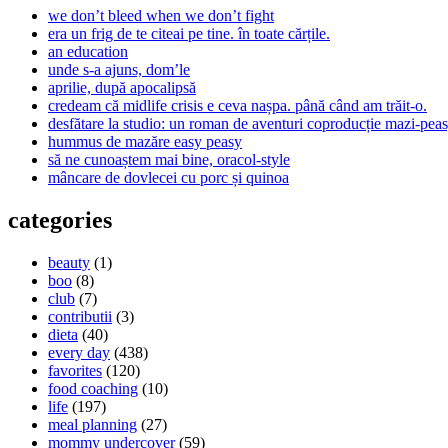
we don’t bleed when we don’t fight
era un frig de te citeai pe tine. în toate cărțile.
an education
unde s-a ajuns, dom’le
aprilie, după apocalipsă
credeam că midlife crisis e ceva nașpa. până când am trăit-o.
desfătare la studio: un roman de aventuri coproducție mazi-peas
hummus de mazăre easy peasy
să ne cunoaștem mai bine, oracol-style
mâncare de dovlecei cu porc și quinoa
categories
beauty
(1)
boo
(8)
club
(7)
contributii
(3)
dieta
(40)
every day
(438)
favorites
(120)
food coaching
(10)
life
(197)
meal planning
(27)
mommy undercover
(59)