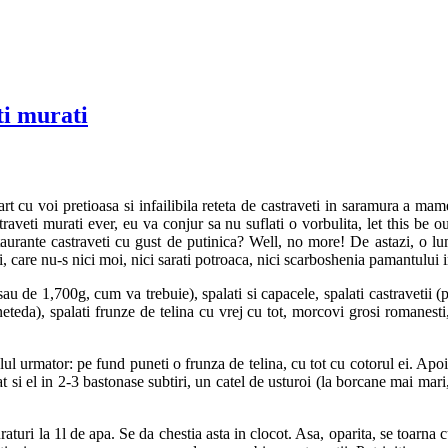
ti murati
u voi pretioasa si infailibila reteta de castraveti in saramura a mamei.
raveti murati ever, eu va conjur sa nu suflati o vorbulita, let this be o
staurante castraveti cu gust de putinica? Well, no more! De astazi, o l
ieri, care nu-s nici moi, nici sarati potroaca, nici scarboshenia pamantului
au de 1,700g, cum va trebuie), spalati si capacele, spalati castravetii (p
eteda), spalati frunze de telina cu vrej cu tot, morcovi grosi romanesti, 
lul urmator: pe fund puneti o frunza de telina, cu tot cu cotorul ei. Apoi
 si el in 2-3 bastonase subtiri, un catel de usturoi (la borcane mai mari
turi la 1l de apa. Se da chestia asta in clocot. Asa, oparita, se toarna c