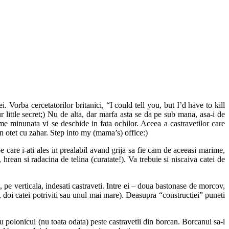
 Vorba cercetatorilor britanici, “I could tell you, but I’d have to kill
ur little secret;) Nu de alta, dar marfa asta se da pe sub mana, asa-i de
ume minunata vi se deschide in fata ochilor. Aceea a castravetilor care
 in otet cu zahar. Step into my (mama’s) office:)
e care i-ati ales in prealabil avand grija sa fie cam de aceeasi marime,
hrean si radacina de telina (curatate!). Va trebuie si niscaiva catei de
, pe verticala, indesati castraveti. Intre ei – doua bastonase de morcov,
, doi catei potriviti sau unul mai mare). Deasupra “constructiei” puneti
u polonicul (nu toata odata) peste castravetii din borcan. Borcanul sa-l