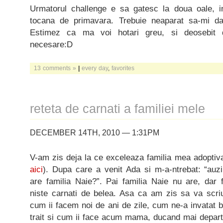
Urmatorul challenge e sa gatesc la doua oale, i
tocana de primavara. Trebuie neaparat sa-mi d
Estimez ca ma voi hotari greu, si deosebit 
necesare:D
13 comments »
|
every day
,
favorites
reteta de carnati a familiei mele
DECEMBER 14TH, 2010 — 1:31PM
V-am zis deja la ce exceleaza familia mea adoptiv
aici
). Dupa care a venit Ada si m-a-ntrebat: “auzi
are familia Naie?”. Pai familia Naie nu are, dar 
niste carnati de belea. Asa ca am zis sa va scriu
cum ii facem noi de ani de zile, cum ne-a invatat b
trait si cum ii face acum mama, ducand mai departe