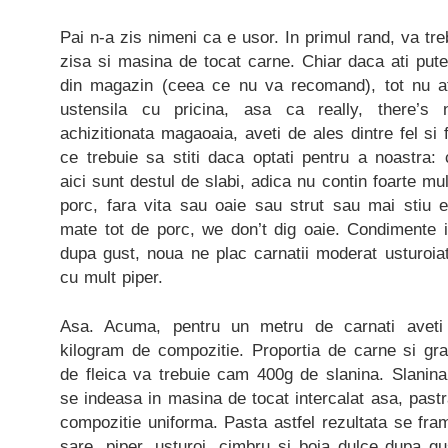
Pai n-a zis nimeni ca e usor. In primul rand, va tr
zisa si masina de tocat carne. Chiar daca ati pute
din magazin (ceea ce nu va recomand), tot nu at
ustensila cu pricina, asa ca really, there’
achizitionata magaoaia, aveti de ales dintre fel si f
ce trebuie sa stiti daca optati pentru a noastra:
aici sunt destul de slabi, adica nu contin foarte m
porc, fara vita sau oaie sau strut sau mai stiu 
mate tot de porc, we don’t dig oaie. Condimente 
dupa gust, noua ne plac carnatii moderat usturoiat
cu mult piper.
Asa. Acuma, pentru un metru de carnati aveti
kilogram de compozitie. Proportia de carne si gr
de fleica va trebuie cam 400g de slanina. Slanina
se indeasa in masina de tocat intercalat asa, pastr
compozitie uniforma. Pasta astfel rezultata se fra
sare, piper, usturoi, cimbru si boia dulce dupa gu