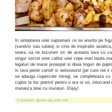
In asteptarea unei saptamani ce se anunta pe fuga,
(sandvis sau salata) si cina de inspiratie asiatica
seara, sa ne bucuram zic de aceasta tava cu cart
singur secret este calitul unei cepe mari taiata m
legaturi de marar proaspat si doua linguri de pap
in tava peste cartofi si weisswurst (pe care noi i
se adauga ciupercute intregi, se completeaza cu 
cuptor la foc potrivit pentru o ora or so, intorcand 
mananca bine cu muraturi. Enjoy!
5 comments »
|
every day
,
party food