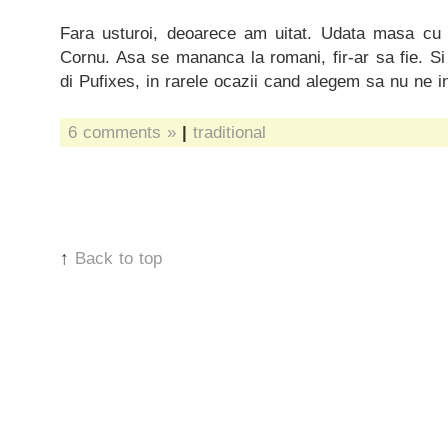
Fara usturoi, deoarece am uitat. Udata masa cu s
Cornu. Asa se mananca la romani, fir-ar sa fie. S
di Pufixes, in rarele ocazii cand alegem sa nu ne i
6 comments »
|
traditional
↑
Back to top