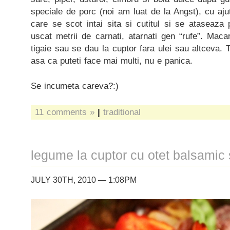
speciale de porc (noi am luat de la Angst), cu ajut
care se scot intai sita si cutitul si se ataseaza 
uscat metrii de carnati, atarnati gen “rufe”. Maca
tigaie sau se dau la cuptor fara ulei sau altceva. T
asa ca puteti face mai multi, nu e panica.
Se incumeta careva?:)
11 comments »
|
traditional
legume la cuptor cu otet balsamic s
JULY 30TH, 2010 — 1:08PM