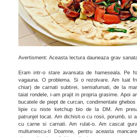
Avertisment: Aceasta lectura dauneaza grav sanatat
Eram intr-o stare avansata de hameseala. Pe fo
vagauna. O problema. Si o rezolvare. Am luat f
chiar) de carnati subtirei, semiafumati, de la mam
taiat rondele, i-am prajit in propria grasime. Apoi a
bucatele de piept de curcan, condimentate ghebos 
lipie cu niste ketchup bio de la DM. Am pre
patrunjel tocat. Am dichisit-o cu rosii, porumb, si 
cu carne si carnati. Am rulat-o. Am cascat gura
multumescu-ti Doamne, pentru aceasta mancare.