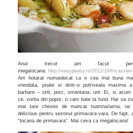
Anul trecut am facut pen
megatocana:
http://easypeasy.ro/2011/10/fricassee
Am hotarat numaidecat ca e cea mai buna ma
vreodata, poate si dintr-o potriveala maxima 
barbare – stiti, porc, smantana, unt. Ei, si acum
ce, vorba din popor, o cam bate la fund. Hai sa 
mai tare chestie de mancat toamna/iarna, ia
delicious pentru sezonul primavara-vara. De fapt,
“tocana de primavara”. Mai ceva ca megatocana!