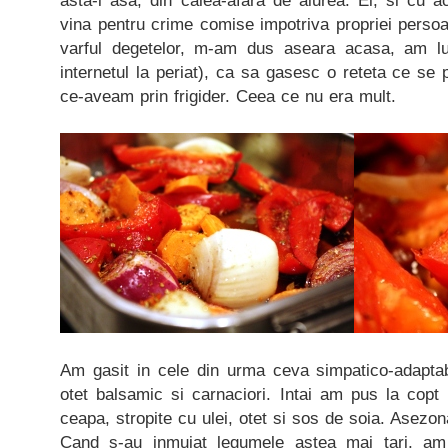
asta-i asa, din calea-afara de aiurea. Ei, si cu 
vina pentru crime comise impotriva propriei perso
varful degetelor, m-am dus aseara acasa, am lu
internetul la periat), ca sa gasesc o reteta ce se
ce-aveam prin frigider. Ceea ce nu era mult.
Am gasit in cele din urma ceva simpatico-adaptabi
otet balsamic si carnaciori. Intai am pus la copt
ceapa, stropite cu ulei, otet si sos de soia. Asezon
Cand s-au inmuiat legumele astea mai tari, am