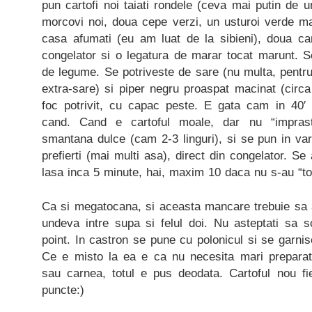
pun cartofi noi taiati rondele (ceva mai putin de 
morcovi noi, doua cepe verzi, un usturoi verde ma
casa afumati (eu am luat de la sibieni), doua c
congelator si o legatura de marar tocat marunt.
de legume. Se potriveste de sare (nu multa, pentru
extra-sare) si piper negru proaspat macinat (circa
foc potrivit, cu capac peste. E gata cam in 40′ –
cand. Cand e cartoful moale, dar nu “impras
smantana dulce (cam 2-3 linguri), si se pun in varf
prefierti (mai multi asa), direct din congelator. S
lasa inca 5 minute, hai, maxim 10 daca nu s-au “top
Ca si megatocana, si aceasta mancare trebuie sa a
undeva intre supa si felul doi. Nu asteptati sa sc
point. In castron se pune cu polonicul si se garni
Ce e misto la ea e ca nu necesita mari preparat
sau carnea, totul e pus deodata. Cartoful nou fie
puncte:)