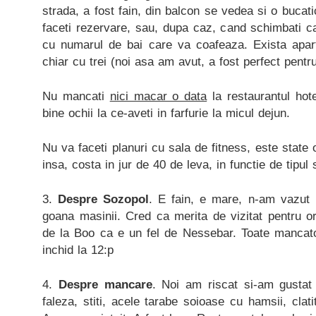
strada, a fost fain, din balcon se vedea si o buca
faceti rezervare, sau, dupa caz, cand schimbati c
cu numarul de bai care va coafeaza. Exista apar
chiar cu trei (noi asa am avut, a fost perfect pentru
Nu mancati
nici macar o data
la restaurantul hote
bine ochii la ce-aveti in farfurie la micul dejun.
Nu va faceti planuri cu sala de fitness, este state 
insa, costa in jur de 40 de leva, in functie de tipul 
3.
Despre
Sozopol
. E fain, e mare, n-am vazut 
goana masinii. Cred ca merita de vizitat pentru o
de la Boo ca e un fel de Nessebar. Toate mancatori
inchid la 12:p
4.
Despre mancare
. Noi am riscat si-am gustat 
faleza, stiti, acele tarabe soioase cu hamsii, clati