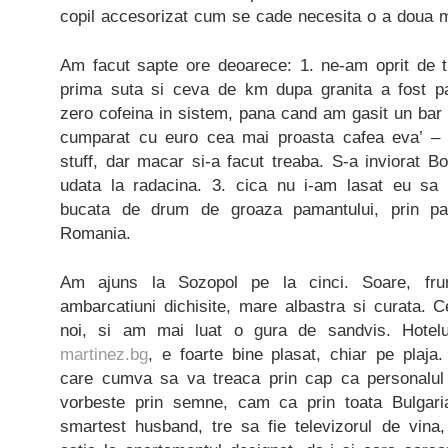
copil accesorizat cum se cade necesita o a doua 
Am facut sapte ore deoarece: 1. ne-am oprit de tr
prima suta si ceva de km dupa granita a fost pa
zero cofeina in sistem, pana cand am gasit un bar
cumparat cu euro cea mai proasta cafea eva’ – g
stuff, dar macar si-a facut treaba. S-a inviorat B
udata la radacina. 3. cica nu i-am lasat eu s
bucata de drum de groaza pamantului, prin p
Romania.
Am ajuns la Sozopol pe la cinci. Soare, fru
ambarcatiuni dichisite, mare albastra si curata. C
noi, si am mai luat o gura de sandvis. Hotel
martinez.bg
, e foarte bine plasat, chiar pe plaja
care cumva sa va treaca prin cap ca personalul
vorbeste prin semne, cam ca prin toata Bulgar
smartest husband, tre sa fie televizorul de vina,