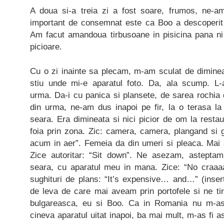
A doua si-a treia zi a fost soare, frumos, ne-a
important de consemnat este ca Boo a descoperit c
Am facut amandoua tirbusoane in pisicina pana ni 
picioare.
Cu o zi inainte sa plecam, m-am sculat de diminea
stiu unde mi-e aparatul foto. Da, ala scump. L-
urma. Da-i cu panica si plansete, de sarea rochia 
din urma, ne-am dus inapoi pe fir, la o terasa 
seara. Era dimineata si nici picior de om la restaur
foia prin zona. Zic: camera, camera, plangand si 
acum in aer”. Femeia da din umeri si pleaca. Mai 
Zice autoritar: “Sit down”. Ne asezam, asteptam
seara, cu aparatul meu in mana. Zice: “No craaaaa
sughituri de plans: “It’s expensive… and…” (insert
de leva de care mai aveam prin portofele si ne ti
bulgareasca, eu si Boo. Ca in Romania nu m-as
cineva aparatul uitat inapoi, ba mai mult, m-as fi as