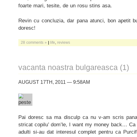
foarte mari, tesite, de un rosu stins asa.
Revin cu concluzia, dar pana atunci, bon apetit 
doresc!
28 comments »
|
life
,
reviews
vacanta noastra bulgareasca (1)
AUGUST 17TH, 2011 — 9:58AM
Pai doresc sa ma disculp ca nu v-am scris pan
stricat copilu’ dom’le, I want my money back… Ca d
adulti si-au dat interesul complet pentru ca Purc