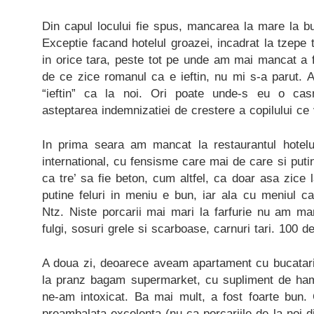
Din capul locului fie spus, mancarea la mare la bu
Exceptie facand hotelul groazei, incadrat la tzepe tu
in orice tara, peste tot pe unde am mai mancat a 
de ce zice romanul ca e ieftin, nu mi s-a parut. At
“ieftin” ca la noi. Ori poate unde-s eu o casn
asteptarea indemnizatiei de crestere a copilului ce
In prima seara am mancat la restaurantul hotel
international, cu fensisme care mai de care si puti
ca tre’ sa fie beton, cum altfel, ca doar asa zice 
putine feluri in meniu e bun, iar ala cu meniul ca
Ntz. Niste porcarii mai mari la farfurie nu am ma
fulgi, sosuri grele si scarboase, carnuri tari. 100 d
A doua zi, deoarece aveam apartament cu bucatari
la pranz bagam supermarket, cu supliment de hams
ne-am intoxicat. Ba mai mult, a fost foarte bun. 
preambalata excelenta (nu ca porcariile de la noi 