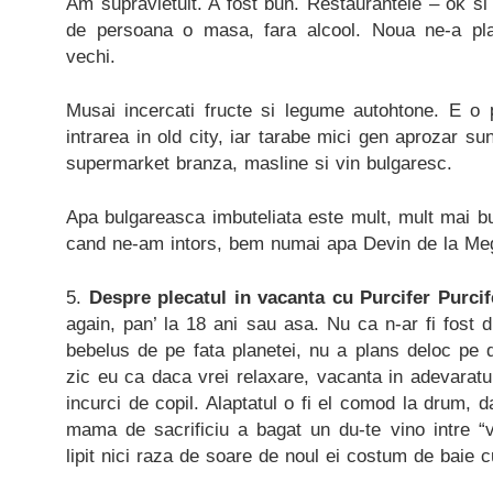
Am supravietuit. A fost bun. Restaurantele – ok si 
de persoana o masa, fara alcool. Noua ne-a pla
vechi.
Musai incercati fructe si legume autohtone. E o p
intrarea in old city, iar tarabe mici gen aprozar su
supermarket branza, masline si vin bulgaresc.
Apa bulgareasca imbuteliata este mult, mult mai b
cand ne-am intors, bem numai apa Devin de la Me
5.
Despre plecatul in vacanta cu Purcifer Purcif
again, pan’ la 18 ani sau asa. Nu ca n-ar fi fost
bebelus de pe fata planetei, nu a plans deloc pe
zic eu ca daca vrei relaxare, vacanta in adevaratu
incurci de copil. Alaptatul o fi el comod la drum, da
mama de sacrificiu a bagat un du-te vino intre “
lipit nici raza de soare de noul ei costum de baie 