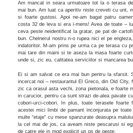
Am mancat in seara urmatoare tot la o terasa de
mai bun. Am luat ca aperitiv niste creveti cu unt, mi
si foarte gustosi. Apoi ne-am bagat patru oamen
costa 32 de leva si era i-mens! Avea de toate – lufar
ceva peste neidentificat la gratar, pe pat de carto
bun. Chelnerul nostru n-o rupea nici el pe engleza,
indatoritor. M-am prins pe urma ca pe terasa cu p
mai tare din maini si te aseza la masa foarte curte
unde si, zic eu, calitatea serviciilor si mancarea b
Ei si am salvat ce era mai bun pentru la sfarsit. 
incercat noi – restaurantul El Greco, din Old City, f
zic ca orasul asta vechi, zona pietonala, e foarte 
in carucior, pentru ca sunt strazi de-alea pavate cu
cobori-urci-cobori. In plus, toate terasele foarte 
acestei mici limbi de pamant inconjurata pe toate
multe “etaje” cu mese spanzurate deasupra malulu
la cel mai de jos, ca aveam niste pescarusi si eg
de catre ele in mod explicit un os de peste.