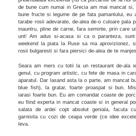
de bune cum numai in Grecia am mai mancat si,
bune fructe si legume de pe fata pamantului, eu
tarabe rosii adevarate, de-alea de-o culoare pala p
inauntru, pline de carne, fara seminte, prin care ui
unt! Am adus si-acasa si ca o paranteza, sunt
weekend la piata la Ruse sa ma aprovizionez, si
rosii bulgaresti si fara piersici de-alea de te manje
Seara am mers cu totii la un restaurant de-ala ief
genul, cu program artistic, cu fete de masa in caro
aparatul. Dar lasand asta la o parte, am mancat bun
blue fish), la gratar, foarte proaspat si bun. Mi
iarasi foarte bun. Eu am comandat coaste de porc
eu fiind experta in mancat coaste si in general p
salata de ardei copt absolut geniala, facuta c
garnisita cu cozi de ceapa verde (ce idee excele
leva.