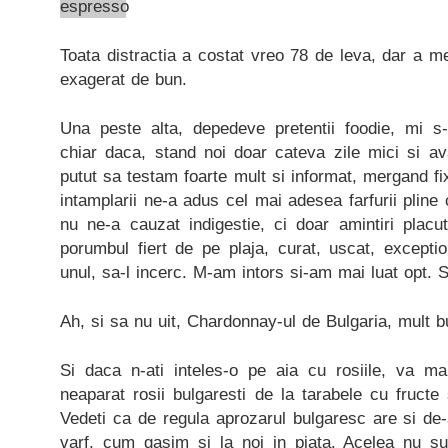
Toata distractia a costat vreo 78 de leva, dar a m
exagerat de bun.
Una peste alta, depedeve pretentii foodie, mi s-
chiar daca, stand noi doar cateva zile mici si av
putut sa testam foarte mult si informat, mergand fix 
intamplarii ne-a adus cel mai adesea farfurii plin
nu ne-a cauzat indigestie, ci doar amintiri placu
porumbul fiert de pe plaja, curat, uscat, excepti
unul, sa-l incerc. M-am intors si-am mai luat opt. S
Ah, si sa nu uit, Chardonnay-ul de Bulgaria, mult bu
Si daca n-ati inteles-o pe aia cu rosiile, va m
neaparat rosii bulgaresti de la tarabele cu fructe
Vedeti ca de regula aprozarul bulgaresc are si de-a
varf, cum gasim si la noi in piata. Acelea nu su