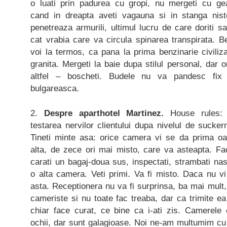
o luati prin padurea cu gropi, nu mergeti cu ge
cand in dreapta aveti vagauna si in stanga nis
penetreaza armurili, ultimul lucru de care doriti sa
cat vrabia care va circula spinarea transpirata. B
voi la termos, ca pana la prima benzinarie civili
granita. Mergeti la baie dupa stilul personal, dar 
altfel – boscheti. Budele nu va pandesc fix
bulgareasca.
2.
Despre aparthotel Martinez.
House rules: 
testarea nervilor clientului dupa nivelul de sucker
Tineti minte asa: orice camera vi se da prima oar
alta, de zece ori mai misto, care va asteapta. Face
carati un bagaj-doua sus, inspectati, strambati nasu
o alta camera. Veti primi. Va fi misto. Daca nu vi
asta. Receptionera nu va fi surprinsa, ba mai mult
cameriste si nu toate fac treaba, dar ca trimite 
chiar face curat, ce bine ca i-ati zis. Camerele 
ochii, dar sunt galagioase. Noi ne-am multumim cu