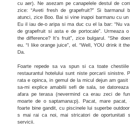
cu aer). Ne asezam pe canapelele destul de con
zice: “Aveti fresh de grapefruit?” Si barmanul b
atunci, zice Boo. Bai si vine inapoi barmanu cu un 
Eu il iau de-o aripa si ma duc cu el la bar: “Nu 
de grapefruit si asta e de portocale”. Urmeaza o 
the difference? It’s fruit”, zice bulgarul. “She doe
eu. “I like orange juice”, el. “Well, YOU drink it the
Da.
Foarte repede sa va spun si ca toate chestiile
restaurantul hotelului sunt niste porcarii sinistre. P
rata e opinca, in gemul de la micul dejun am gasit 
sa-mi explice amabilii sefi de sala, se datoreaz
afara pe terasa (nevermind ca erau zeci de furn
moarte de o saptamana:p). Pacat, mare pacat, de
foarte bine gandit, cu piscinele lui superbe outdoo
s mai rai ca noi, mai stricatori de oportunitati 
servicii.