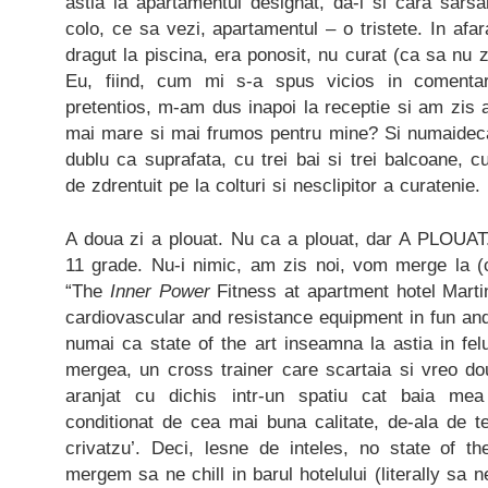
astia la apartamentul designat, da-i si cara sarsa
colo, ce sa vezi, apartamentul – o tristete. In afa
dragut la piscina, era ponosit, nu curat (ca sa nu 
Eu, fiind, cum mi s-a spus vicios in comenta
pretentios, m-am dus inapoi la receptie si am zis 
mai mare si mai frumos pentru mine? Si numaidec
dublu ca suprafata, cu trei bai si trei balcoane, c
de zdrentuit pe la colturi si nesclipitor a curatenie
A doua zi a plouat. Nu ca a plouat, dar A PLOUAT. F
11 grade. Nu-i nimic, am zis noi, vom merge la (ci
“
The
Inner Power
Fitness at apartment hotel Martin
cardiovascular and resistance equipment in fun and 
numai ca state of the art inseamna la astia in fe
mergea, un cross trainer care scartaia si vreo dou
aranjat cu dichis intr-un spatiu cat baia me
conditionat de cea mai buna calitate, de-ala de t
crivatzu’. Deci, lesne de inteles, no state of 
mergem sa ne chill in barul hotelului (literally sa n