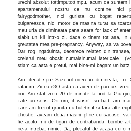
urechi absolut tottimputottimpu, acum ca suntem ia
apartamentului nostru ce nu contine nici pi
fairygodmother, nici gurista cu bogat reper
bulgareasca, nici motor de masina turat sa toarca a
meu urla de dimineata pana seara for lack of ente
slabit un kil intr-o zi, daca o tinem tot asa, in
greutatea mea pre-pregnancy. Anyway, sa va poves
Dar rog ingaduinta, deoarece relatez din transee,
creierul meu obosit numaisinumai istericale (v
stiam ca asta e pretul, mai bine-mi bagam un batz
Am plecat spre Sozopol miercuri dimineata, cu 
ratacim. Zicea iGO asta ca avem de parcurs vreo
noi. Am stat vreo 20 de minute la pod la Giurgiu,
cate un sens. Oricum, it wasn’t so bad, am ma
care am trecut granita cu buletinul si fara alte ex
chestie, aveam doua masini pline cu sacose, vali
fie acolo mii de tigari de contrabanda, bombe art
ne-a intrebat nimic. Da, plecatul de acasa cu o m