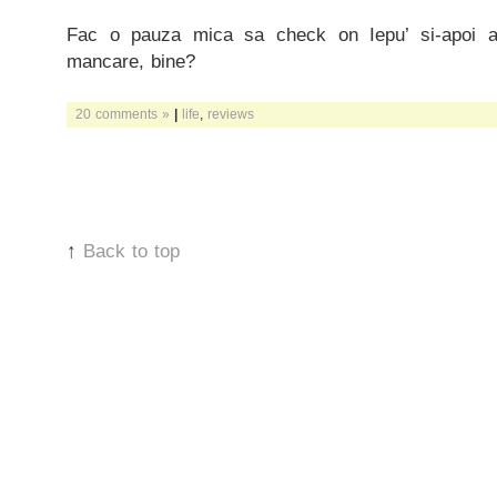
Fac o pauza mica sa check on Iepu’ si-apoi 
mancare, bine?
20 comments »
|
life
,
reviews
↑
Back to top