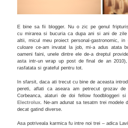
E bine sa fii blogger. Nu o zic pe genul fripturi
cu mirarea si bucuria ca dupa ani si ani de zile 
altii, micul meu proiect personal-gastronomic, in
culoare ce-am invatat la job, mi-a adus atata buc
oameni faini, unele dintre ele de-a dreptul provid
asta intr-un wrap up post de final de an 2010),
rasfatata si grateful pentru tot.
In sfarsit, daca ati trecut cu bine de aceasta intr
pereti, aflati ca aseara am petrecut grozav de
Corbeanca, alaturi de doi fellow foodbloggeri s
Electrolux
. Ne-am adunat sa tesatm trei modele de
decat gatind diverse.
Asa potriveala karmica fu intre noi trei – adica Lav