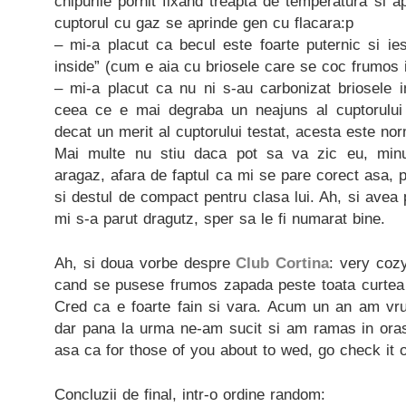
chipurile pornit fixand treapta de temperatura si a
cuptorul cu gaz se aprinde gen cu flacara:p
– mi-a placut ca becul este foarte puternic si ie
inside” (cum e aia cu briosele care se coc frumos 
– mi-a placut ca nu ni s-au carbonizat briosele i
ceea ce e mai degraba un neajuns al cuptorului
decat un merit al cuptorului testat, acesta este nor
Mai multe nu stiu daca pot sa va zic eu, minu
aragaz, afara de faptul ca mi se pare corect asa, p
si destul de compact pentru clasa lui. Ah, si avea 
mi s-a parut dragutz, sper sa le fi numarat bine.
Ah, si doua vorbe despre
Club Cortina
: very coz
cand se pusese frumos zapada peste toata curtea
Cred ca e foarte fain si vara. Acum un an am vr
dar pana la urma ne-am sucit si am ramas in oras.
asa ca for those of you about to wed, go check it o
Concluzii de final, intr-o ordine random: