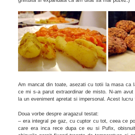
ghiftuita si expandata ca am uitat sa mai pozez:)
Am mancat din toate, asezati cu totii la masa ca la
ce mi s-a parut extraordinar de misto. N-am avut 
la un eveniment apretat si impersonal. Acest lucru 
Doua vorbe despre aragazul testat:
– era integral pe gaz, cu cuptor cu tot, ceea ce po
care era inca rece dupa ce eu si Pufix, obisnuiti