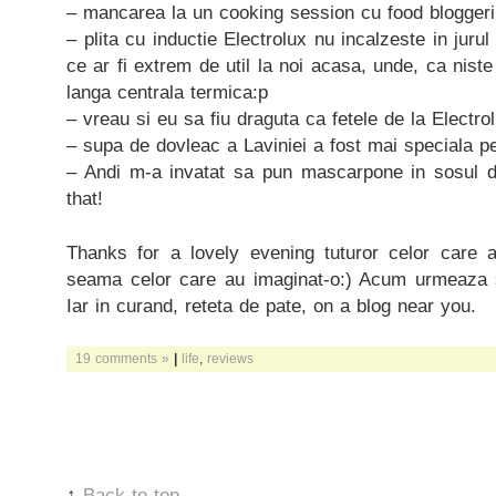
– mancarea la un cooking session cu food bloggeri
– plita cu inductie Electrolux nu incalzeste in jurul
ce ar fi extrem de util la noi acasa, unde, ca nist
langa centrala termica:p
– vreau si eu sa fiu draguta ca fetele de la Electro
– supa de dovleac a Laviniei a fost mai speciala p
– Andi m-a invatat sa pun mascarpone in sosul d
that!
Thanks for a lovely evening tuturor celor care 
seama celor care au imaginat-o:) Acum urmeaza s
Iar in curand, reteta de pate, on a blog near you.
19 comments »
|
life
,
reviews
↑
Back to top