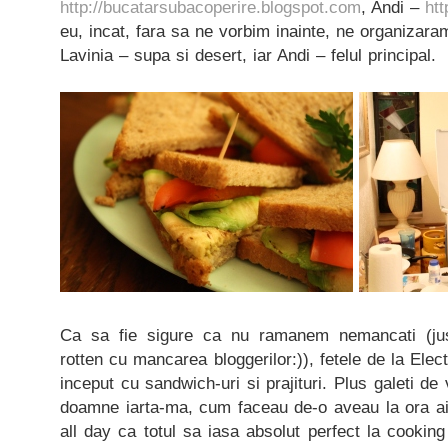
http://bucatarsubacoperire.blogspot.com
, Andi –
ht
eu, incat, fara sa ne vorbim inainte, ne organizaram
Lavinia – supa si desert, iar Andi – felul principal.
Ca sa fie sigure ca nu ramanem nemancati (ju
rotten cu mancarea bloggerilor:)), fetele de la Elec
inceput cu sandwich-uri si prajituri. Plus galeti d
doamne iarta-ma, cum faceau de-o aveau la ora aia
all day ca totul sa iasa absolut perfect la cooking