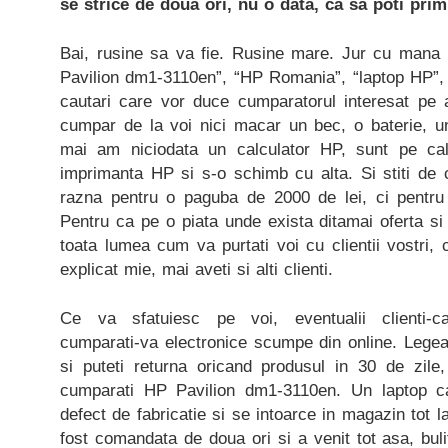
se strice de doua ori, nu o data, ca sa poti prim
Bai, rusine sa va fie. Rusine mare. Jur cu mana
Pavilion dm1-3110en”, “HP Romania”, “laptop HP”, 
cautari care vor duce cumparatorul interesat pe
cumpar de la voi nici macar un bec, o baterie, u
mai am niciodata un calculator HP, sunt pe ca
imprimanta HP si s-o schimb cu alta. Si stiti de
razna pentru o paguba de 2000 de lei, ci pentru 
Pentru ca pe o piata unde exista ditamai oferta si 
toata lumea cum va purtati voi cu clientii vostri,
explicat mie, mai aveti si alti clienti.
Ce va sfatuiesc pe voi, eventualii clienti-care-n
cumparati-va electronice scumpe din online. Legea
si puteti returna oricand produsul in 30 de zile,
cumparati HP Pavilion dm1-3110en. Un laptop c
defect de fabricatie si se intoarce in magazin tot la
fost comandata de doua ori si a venit tot asa, bul