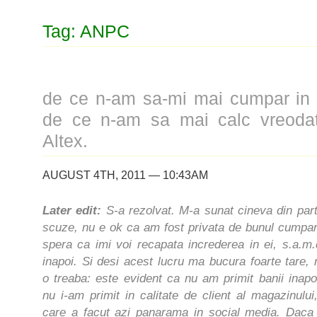
Tag: ANPC
de ce n-am sa-mi mai cumpar in 
de ce n-am sa mai calc vreodat
Altex.
AUGUST 4TH, 2011 — 10:43AM
Later edit:
S-a rezolvat. M-a sunat cineva din part
scuze, nu e ok ca am fost privata de bunul cumpara
spera ca imi voi recapata increderea in ei, s.a.m.
inapoi. Si desi acest lucru ma bucura foarte tare
o treaba: este evident ca nu am primit banii inap
nu i-am primit in calitate de client al magazinului,
care a facut azi panarama in social media. Dac