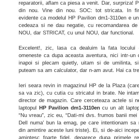
reparatorii, aflam ca piesa a venit. Dar, surpriza!
din nou. Vine din nou. SOC: tot stricata. In fi
evidente ca modelul HP Pavilion dm1-3110en e un 
cedeaza si ne dau negatie, cu recomandarea de a 
NOU, dar STRICAT, cu unul NOU, dar functional.
Excelent!, zic, lasa ca dealuim la fata locului
omeneste ca dupa aceasta aventura, nici intr-un 
inapoi si plecam quietly, uitam si de umilinta, s
puteam sa am calculator, dar n-am avut. Hai ca tre’
Ieri seara revin in magazinul HP de la Plaza (care
sa va zic), cu cutia cu stricatul in brate. Ne inta
director de magazin. Care cerceteaza actele si 
laptopul
HP Pavilion dm1-3110en
cu un alt lapt
“Nu vreau”, zic eu, “Dati-mi dvs. frumos banii mei
Dell numa’ bun la emag, pe care intentionam sa 
din amintire aceste luni triste). Ei, si de-aici ince
amintesc foarte fidel, deoarece dupa primele r