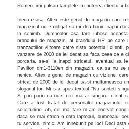
Romeo, imi pulsau tamplele cu puterea clientului bat
Ideea e asa: Altex este genul de magazin care re
magazinul nu e obligat sa-mi dea banii inapoi daca
la schimb. Dumnealor asa tare iubesc aceasta l
brandului de magazin, al brandului HP pe care il
tranzactiilor viitoare catre niste potentiali clienti,
vanzare de 2000 de lei decat sa faca ceea ce e c
porcaria, sa-si ia inapoi stricatul, eventual sa l
Pavilion dm1-3110en din magazin, ca sa nu se ma
nenica, Altex e genul de magazin cu viziune, care
stricat de 2000 de lei decat sa-si multumeasca un c
sloganul lor. Mi s-a spus textual “Nu sunteti singu
Si pun pariu ca nu-s nici macar singurul client ca
Care a fost tratat de personalul magazinului cu
solicitudine. Ah, cel mai tare m-am enervat cand 
daca se mai strica o data laptopul, dumnealui pers
tu service, nimic. Am innebunit pe loc! Deci asta