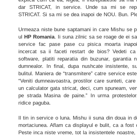
dar STRICAT, in service. Unde sa mi se repa
STRICAT. Si sa mi se dea inapoi de NOU. Bun. Plec
Urmeaza niste bune saptamani in care Mishu se pu
ul
HP Romania
. Ii suna zilnic sa se roage de ei sa
service fac pase pase cu pisica moarta inapoi 
incercat sa ii faceti restart de bios? Vedeti 
software, platiti reparatia din buzunar, garantia
dumnealor. In final, dupa nushcate insistente, 
bulitul. Maniera de “transmitere” catre service est
“Veniti dumneavoastra, prostilor care sunteti, care
un calculator gata stricat, deci, cum spuneam, veni
pe strada Masina de paine.” In urma protestelor,
ridice paguba.
Il tin in service o luna. Mishu ii suna din doua in d
mortaciunea. Aflam ca displayul e bulit, ca a fost
Peste inca niste vreme, tot la insistentele noastre