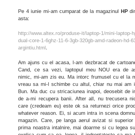
Pe 4 iunie mi-am cumparat de la magazinul
HP
di
asta:
http://www.altex.ro/produse-it/laptop-1/mini-laptop
dual-core-1-6ghz-11-6-3gb-320gb-amd-radeon-hd-
argintiu.html
.
Am ajuns cu el acasa, l-am dezbracat de cartoane
Cand, ce sa vezi, laptopul meu NOU era de a
nimic, mi-am zis eu. Ma intorc frumusel cu el la m
vreau sa mi-l schimbe cu altul, chiar nu mai am 
Bun. Ma duc cu stricaciunea inapoi, deosebit de i
de a-mi recupera banii. After all, nu trecusera n
care (credeam eu) este ok sa returnezi orice produ
whatever reason. Ei, si acum intra in scena domn
magazin. Care, pe langa aerul avizat si superior c
prima noastra intalnire, mai doarme si cu legea s
explica cum ca ea, legea, il indreptateste sa ma 