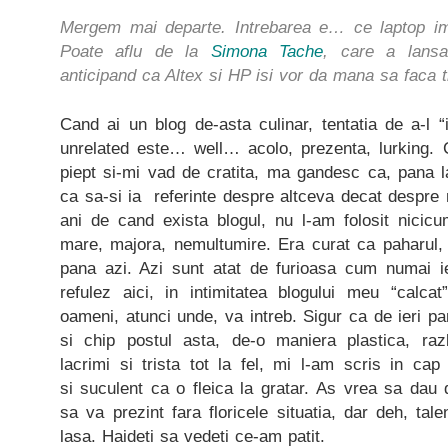
Mergem mai departe. Intrebarea e… ce laptop i
Poate aflu de la
Simona Tache
, care a lansa
anticipand ca Altex si HP isi vor da mana sa faca t
Cand ai un blog de-asta culinar, tentatia de a-l “i
unrelated este… well… acolo, prezenta, lurking. 
piept si-mi vad de cratita, ma gandesc ca, pana l
ca sa-si ia referinte despre altceva decat despre
ani de cand exista blogul, nu l-am folosit nicic
mare, majora, nemultumire. Era curat ca paharul, 
pana azi. Azi sunt atat de furioasa cum numai i
refulez aici, in intimitatea blogului meu “calc
oameni, atunci unde, va intreb. Sigur ca de ieri pa
si chip postul asta, de-o maniera plastica, ra
lacrimi si trista tot la fel, mi l-am scris in ca
si suculent ca o fleica la gratar. As vrea sa dau 
sa va prezint fara floricele situatia, dar deh, talen
lasa. Haideti sa vedeti ce-am patit.