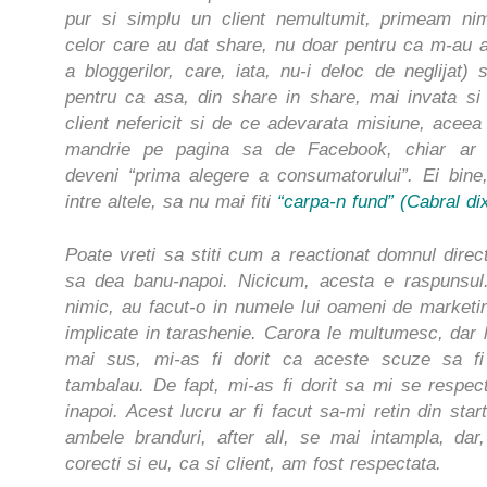
pur si simplu un client nemultumit, primeam nim
celor care au dat share, nu doar pentru ca m-au a
a bloggerilor, care, iata, nu-i deloc de neglijat) 
pentru ca asa, din share in share, mai invata s
client nefericit si de ce adevarata misiune, aceea
mandrie pe pagina sa de Facebook, chiar ar 
deveni “prima alegere a consumatorului”. Ei bine,
intre altele, sa nu mai fiti
“carpa-n fund” (Cabral dix
Poate vreti sa stiti cum a reactionat domnul direc
sa dea banu-napoi. Nicicum, acesta e raspunsul.
nimic, au facut-o in numele lui oameni de marketi
implicate in tarashenie. Carora le multumesc, dar
mai sus, mi-as fi dorit ca aceste scuze sa f
tambalau. De fapt, mi-as fi dorit sa mi se respec
inapoi. Acest lucru ar fi facut sa-mi retin din sta
ambele branduri, after all, se mai intampla, dar
corecti si eu, ca si client, am fost respectata.