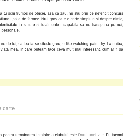
 tu scrii frumos de obicei, asa ca zau, nu stiu prin ce nefericit concurs
tiune lipsita de farmec. Nu-i grav ca e o carte simpluta si despre nimic,
tenticitate in simtire si totalmente incapabila sa ne transpuna pe noi,
ru personaje.
e de tot, cartea ta se citeste greu, e like watching paint dry. La naiba,
 viata mea. In care puteam face ceva mult mai interesant, cum ar fi sa
e carte
tea pentru urmatoarea intalnire a clubului este
Darul unei zile
. Eu tocmai