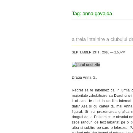
Tag: anna gavalda
a treia intalnire a clubului
SEPTEMBER 13TH, 2010 — 2:58PM
Draga Anna G.,
Regret sa te informez ca in urma c
majoritate zdrobitoare ca
Darul unei 
il ai cand te duci la un film infernal
dati? Asa si cu cartea ta, mai Anna 
figurat. Si nici prezentarea grafica
draguti de la Polirom ca e absolut nen
zece randuri de text labartat pe o pa
alba si subtire pe care o folosesc. Pa
cu font mic, dar fasnet si adunat, iar