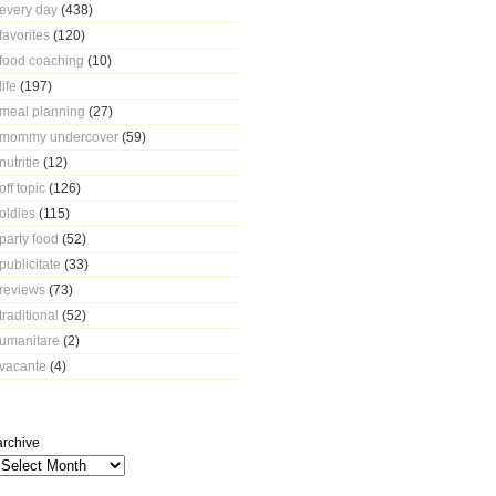
every day
(438)
favorites
(120)
food coaching
(10)
life
(197)
meal planning
(27)
mommy undercover
(59)
nutritie
(12)
off topic
(126)
oldies
(115)
party food
(52)
publicitate
(33)
reviews
(73)
traditional
(52)
umanitare
(2)
vacante
(4)
archive