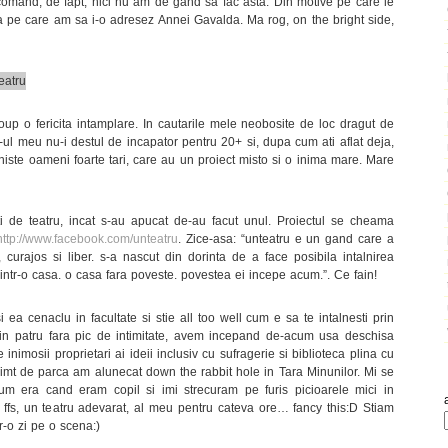
comand, de fapt, nici nu am de gand sa fac asta. Din motive pe care le
rea pe care am sa i-o adresez Annei Gavalda. Ma rog, on the bright side,
oup o fericita intamplare. In cautarile mele neobosite de loc dragut de
g-ul meu nu-i destul de incapator pentru 20+ si, dupa cum ati aflat deja,
 niste oameni foarte tari, care au un proiect misto si o inima mare. Mare
 de teatru, incat s-au apucat de-au facut unul. Proiectul se cheama
http://www.facebook.com/unteatru
. Zice-asa: “unteatru e un gand care a
, curajos si liber. s-a nascut din dorinta de a face posibila intalnirea
 intr-o casa. o casa fara poveste. povestea ei incepe acum.”. Ce fain!
i ea cenaclu in facultate si stie all too well cum e sa te intalnesti prin
ul in patru fara pic de intimitate, avem incepand de-acum usa deschisa
inimosii proprietari ai ideii inclusiv cu sufragerie si biblioteca plina cu
 simt de parca am alunecat down the rabbit hole in Tara Minunilor. Mi se
um era cand eram copil si imi strecuram pe furis picioarele mici in
, ffs, un teatru adevarat, al meu pentru cateva ore… fancy this:D Stiam
-o zi pe o scena:)