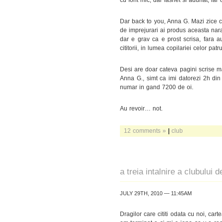
Dar back to you, Anna G. Mazi zice ca
de imprejurari ai produs aceasta nara
dar e grav ca e prost scrisa, fara au
cititorii, in lumea copilariei celor pat
Desi are doar cateva pagini scrise mar
Anna G., simt ca imi datorezi 2h din
numar in gand 7200 de oi.
Au revoir… not.
12 comments »
|
club
a treia intalnire a clubului d
JULY 29TH, 2010 — 11:45AM
Dragilor care cititi odata cu noi, car