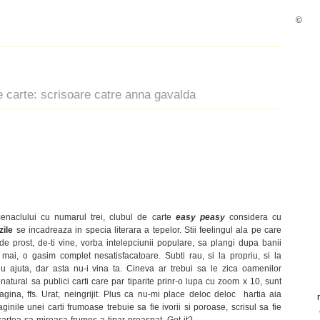
©
 de carte: scrisoare catre anna gavalda
enaclului cu numarul trei, clubul de carte
easy peasy
considera cu
zile
se incadreaza in specia literara a tepelor. Stii feelingul ala pe care
 de prost, de-ti vine, vorba intelepciunii populare, sa plangi dupa banii
mai, o gasim complet nesatisfacatoare. Subti rau, si la propriu, si la
 nu ajuta, dar asta nu-i vina ta. Cineva ar trebui sa le zica oamenilor
atural sa publici carti care par tiparite prinr-o lupa cu zoom x 10, sunt
gina, ffs. Urat, neingrijit. Plus ca nu-mi place deloc deloc hartia aia
ginile unei carti frumoase trebuie sa fie ivorii si poroase, scrisul sa fie
 cartea sa miroasa frumos a tipar proaspat. Got it?