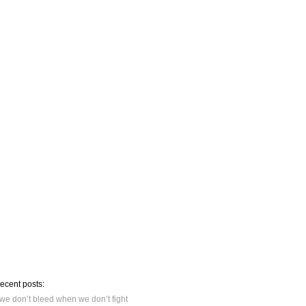
recent posts:
we don’t bleed when we don’t fight