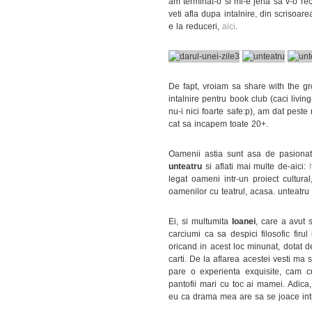
am terminat-o si mi-e jena sa v-o re
veti afla dupa intalnire, din scrisoa
e la reduceri,
aici
.
De fapt, vroiam sa share with the gr
intalnire pentru book club (caci livin
nu-i nici foarte safe:p), am dat peste
cat sa incapem toate 20+.
Oamenii astia sunt asa de pasionati
unteatru
si aflati mai multe de-aici:
legat oameni intr-un proiect cultural
oamenilor cu teatrul, acasa. unteatru
Ei, si multumita
Ioanei
, care a avut s
carciumi ca sa despici filosofic fir
oricand in acest loc minunat, dotat de 
carti. De la aflarea acestei vesti ma
pare o experienta exquisite, cam c
pantofii mari cu toc ai mamei. Adica
eu ca drama mea are sa se joace intr