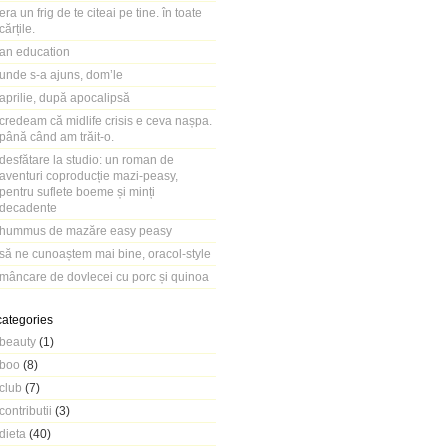
era un frig de te citeai pe tine. în toate
cărțile.
an education
unde s-a ajuns, dom’le
aprilie, după apocalipsă
credeam că midlife crisis e ceva nașpa.
până când am trăit-o.
desfătare la studio: un roman de
aventuri coproducție mazi-peasy,
pentru suflete boeme și minți
decadente
hummus de mazăre easy peasy
să ne cunoaștem mai bine, oracol-style
mâncare de dovlecei cu porc și quinoa
categories
beauty
(1)
boo
(8)
club
(7)
contributii
(3)
dieta
(40)