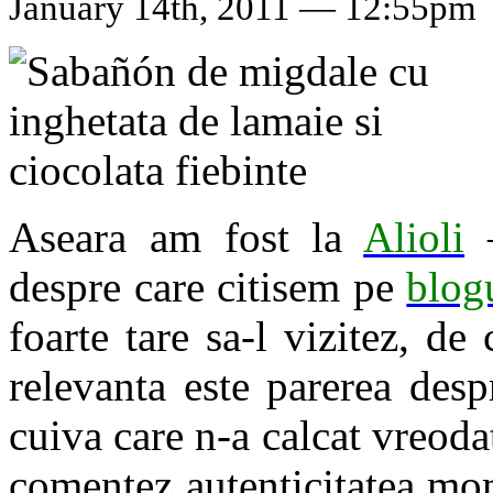
January 14th, 2011 — 12:55pm
Aseara am fost la
Alioli
–
despre care citisem pe
blogu
foarte tare sa-l vizitez, d
relevanta este parerea des
cuiva care n-a calcat vreod
comentez autenticitatea mome