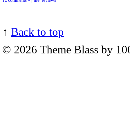
12 comments »
|
life
,
reviews
↑
Back to top
© 2026
Theme Blass by 10