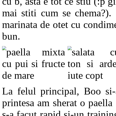
cu b, asta e tot ce stiu (:p g
mai stiti cum se chema?). P
marinata de otet cu condimen
bun.
La felul principal, Boo si-
printesa am sherat o paella
s-a facut rapid si-un traini