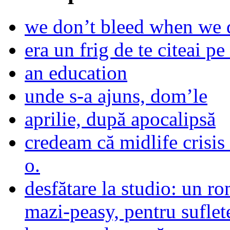
we don’t bleed when we d
era un frig de te citeai pe 
an education
unde s-a ajuns, dom’le
aprilie, după apocalipsă
credeam că midlife crisis
o.
desfătare la studio: un r
mazi-peasy, pentru sufle