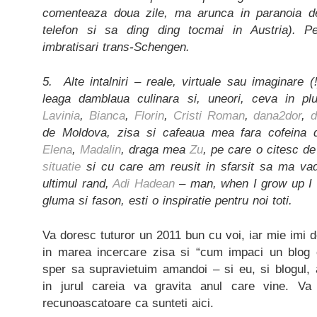
comenteaza doua zile, ma arunca in paranoia 
telefon si sa ding ding tocmai in Austria). P
imbratisari trans-Schengen.
5. Alte intalniri – reale, virtuale sau imaginare
leaga damblaua culinara si, uneori, ceva in p
Lavinia
,
Bianca
,
Florin
,
Cristi Roman
,
dana2dor
,
d
de Moldova, zisa si cafeaua mea fara cofeina d
Elena
,
Madalin
, draga mea
Zu
, pe care o citesc d
situatie
si cu care am reusit in sfarsit sa ma vad
ultimul rand,
Adi Hadean
– man, when I grow up I w
gluma si fason, esti o inspiratie pentru noi toti.
Va doresc tuturor un 2011 bun cu voi, iar mie imi d
in marea incercare zisa si “cum impaci un blog c
sper sa supravietuim amandoi – si eu, si blogul, 
in jurul careia va gravita anul care vine. Va
recunoascatoare ca sunteti aici.