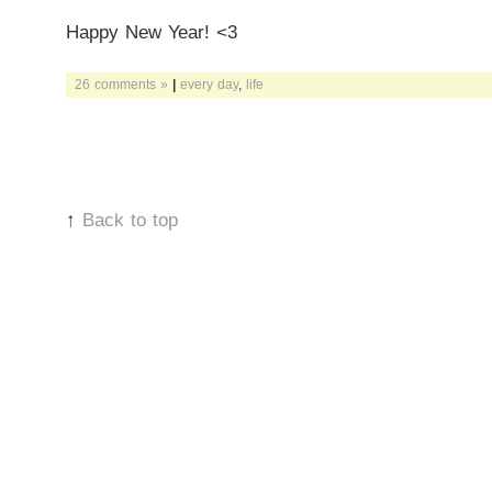
Happy New Year! <3
26 comments »
|
every day
,
life
↑
Back to top