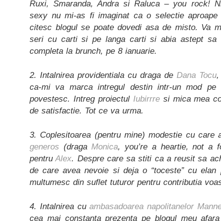
Ruxi, Smaranda, Andra si Raluca – you rock! Ni
sexy nu mi-as fi imaginat ca o selectie aproap
citesc blogul se poate dovedi asa de misto. Va 
seri cu carti si pe langa carti si abia astept sa
completa la brunch, pe 8 ianuarie.
2. Intalnirea providentiala cu draga de
Dana Tocu
,
ca-mi va marca intregul destin intr-un mod pe
povestesc. Intreg proiectul
Iubirrre
si mica mea con
de satisfactie. Tot ce va urma.
3. Coplesitoarea (pentru mine) modestie cu care 
generos
(draga
Monica
, you’re a heartie, not a 
pentru
Alex
. Despre care sa stiti ca a reusit sa ach
de care avea nevoie si deja o “toceste” cu elan 
multumesc din suflet tuturor pentru contributia voas
4. Intalnirea cu
ambasadoarea napolitanelor Manne
cea mai constanta prezenta pe blogul meu afar