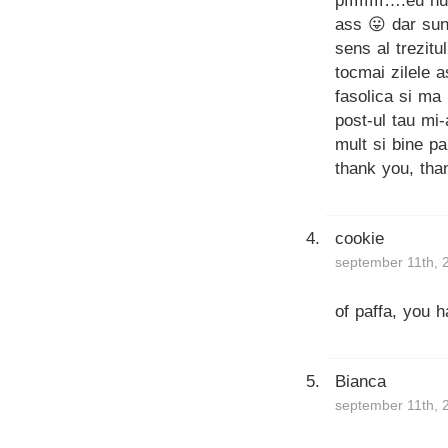
pffffffff….eu 
ass 😛 dar sunt
sens al trezitu
tocmai zilele
fasolica si ma
post-ul tau mi-
mult si bine p
thank you, tha
cookie
september 11th, 
of paffa, you h
Bianca
september 11th, 