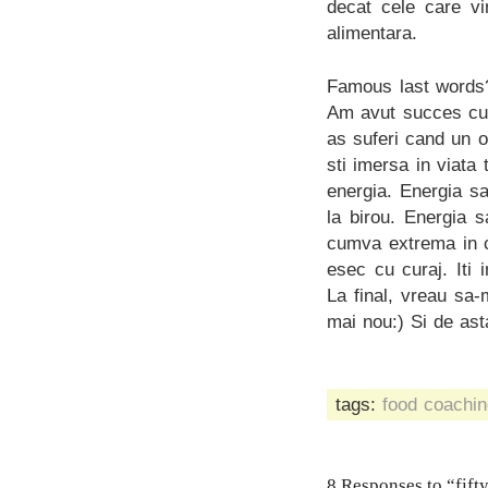
decat cele care vi
alimentara.
Famous last words?
Am avut succes cu 
as suferi cand un o
sti imersa in viata
energia. Energia sa
la birou. Energia 
cumva extrema in c
esec cu curaj. Iti
La final, vreau sa-
mai nou:) Si de as
tags:
food coachin
8 Responses to “fift