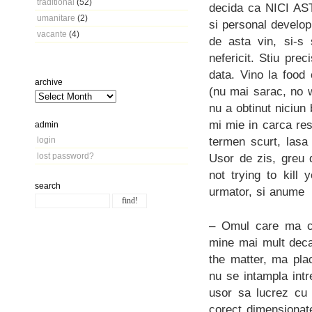
traditional
(52)
decida ca NICI AST
umanitare
(2)
si personal develop
vacante
(4)
de asta vin, si-s 
nefericit. Stiu pre
data. Vino la food 
archive
(nu mai sarac, no 
nu a obtinut niciun
mi mie in carca res
admin
termen scurt, lasa 
login
lost password?
Usor de zis, greu 
not trying to kill
search
urmator, si anume
– Omul care ma cu
mine mai mult deca
the matter, ma pla
nu se intampla int
usor sa lucrez cu 
corect dimensionate