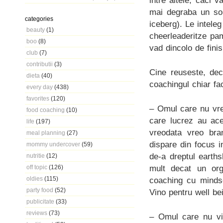
intre altele, caci v
mai degraba un soi
categories
iceberg). Le inteleg
beauty
(1)
cheerleaderitze pa
boo
(8)
vad dincolo de finis
club
(7)
contributii
(3)
Cine reuseste, dec
dieta
(40)
coachingul chiar f
every day
(438)
favorites
(120)
– Omul care nu vre
food coaching
(10)
care lucrez au ace
life
(197)
vreodata vreo bra
meal planning
(27)
dispare din focus 
mommy undercover
(59)
de-a dreptul earths
nutritie
(12)
mult decat un org
off topic
(126)
oldies
(115)
coaching cu mindse
party food
(52)
Vino pentru well bei
publicitate
(33)
reviews
(73)
– Omul care nu vin