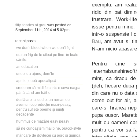
exemplu, am reali
ridic din pat dim
frustrare. Work-li
fifty shades of greu
was posted on
issue pentru mine. 
September 11th, 2014
at
5.02pm
..
intr-o suspensie li
Bau
, am avut si ti
recent posts:
we don’t bleed when we don’t fight
N-am nicio apasare
era un frig de te citeai pe tine. în toate
cărțile.
Pentru cine s
an education
“eternalsunshineof
unde s-a ajuns, dom’le
mint, ca dracu de
aprilie, după apocalipsă
(deh, fiecare dupa p
credeam că midlife crisis e ceva nașpa.
din care nu o data 
până când am trăit-o.
come out for air, a
desfătare la studio: un roman de
aventuri coproducție mazi-peasy,
care-si hranea nep
pentru suflete boeme și minți
pupa ousor. Mareti
decadente
hummus de mazăre easy peasy
mult cu oameni car
să ne cunoaștem mai bine, oracol-style
pentru ca vor sa f
mâncare de dovlecei cu porc și quinoa