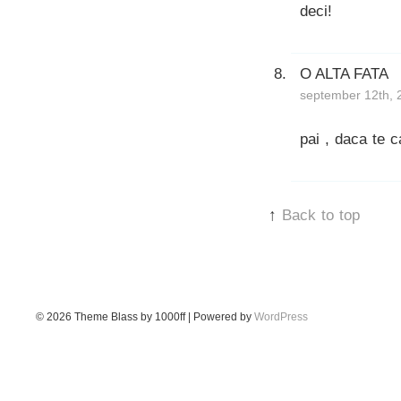
deci!
O ALTA FATA
september 12th, 
pai , daca te c
↑
Back to top
© 2026
Theme Blass by 1000ff | Powered by
WordPress