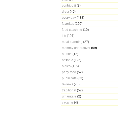
contributii
(3)
dieta
(40)
every day
(438)
favorites
(120)
food coaching
(10)
life
(197)
meal planning
(27)
mommy undercover
(59)
nutritie
(12)
off topic
(126)
oldies
(115)
party food
(52)
publicitate
(33)
reviews
(73)
traditional
(52)
umanitare
(2)
vacante
(4)