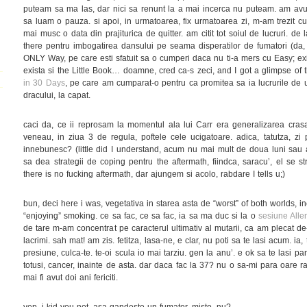
puteam sa ma las, dar nici sa renunt la a mai incerca nu puteam. am avut
sa luam o pauza. si apoi, in urmatoarea, fix urmatoarea zi, m-am trezit c
mai musc o data din prajiturica de quitter. am citit tot soiul de lucruri. de 
there pentru imbogatirea dansului pe seama disperatilor de fumatori (da
ONLY Way, pe care esti sfatuit sa o cumperi daca nu ti-a mers cu Easy; 
exista si the Little Book… doamne, cred ca-s zeci, and I got a glimpse of 
in 30 Days
, pe care am cumparat-o pentru ca promitea sa ia lucrurile de 
dracului, la capat.
caci da, ce ii reprosam la momentul ala lui Carr era generalizarea cras
veneau, in ziua 3 de regula, poftele cele ucigatoare. adica, tatutza, z
innebunesc? (little did I understand, acum nu mai mult de doua luni sau
sa dea strategii de coping pentru the aftermath, fiindca, saracu’, el se 
there is no fucking aftermath, dar ajungem si acolo, rabdare I tells u;)
bun, deci here i was, vegetativa in starea asta de “worst” of both worlds, 
“enjoying” smoking. ce sa fac, ce sa fac, ia sa ma duc si la o
sesiune Alle
de tare m-am concentrat pe caracterul ultimativ al mutarii, ca am plecat de
lacrimi. sah mat! am zis. fetitza, lasa-ne, e clar, nu poti sa te lasi acum. ia
presiune, culca-te. te-oi scula io mai tarziu. gen la anu’. e ok sa te lasi p
totusi, cancer, inainte de asta. dar daca fac la 37? nu o sa-mi para oare
mai fi avut doi ani fericiti.
yep, i kid you not, asa gandeste un fumator. misto, nu?