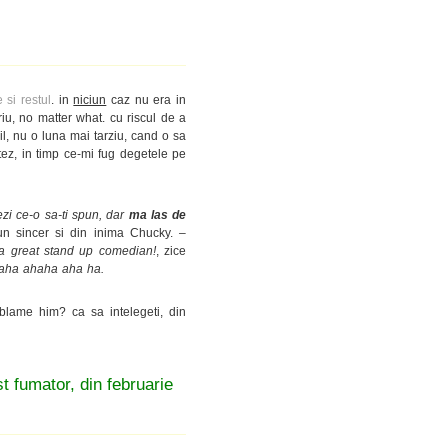
e si restul
. in
niciun
caz nu era in
iu, no matter what. cu riscul de a
l, nu o luna mai tarziu, cand o sa
tez, in timp ce-mi fug degetele pe
rezi ce-o sa-ti spun, dar
ma las de
 un sincer si din inima Chucky.
–
a great stand up comedian!
, zice
aha ahaha aha ha.
blame him? ca sa intelegeti, din
t fumator, din februarie