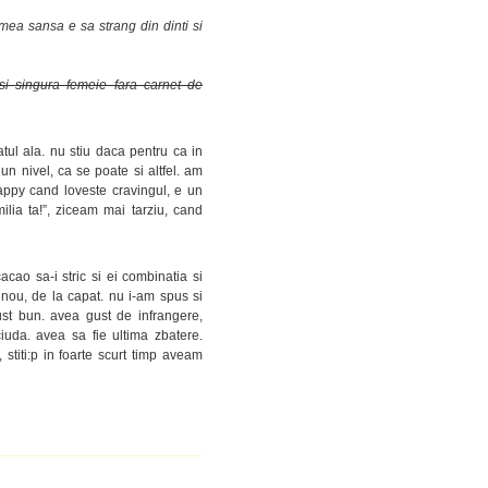
 mea sansa e sa strang din dinti si
si singura femeie fara carnet de
ul ala. nu stiu daca pentru ca in
un nivel, ca se poate si altfel. am
 happy cand loveste cravingul, e un
ilia ta!”, ziceam mai tarziu, cand
cao sa-i stric si ei combinatia si
 nou, de la capat. nu i-am spus si
ust bun. avea gust de infrangere,
uda. avea sa fie ultima zbatere.
 stiti:p in foarte scurt timp aveam