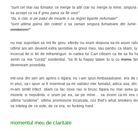
“sunt cel mai rau fumator, ce merge la altii clar nu merge la mine, singura
sa accept ca va fi greu pana sa fie usor”
“da, e clar, si pe patul de moarte o sa regret tigarile nefumate!”
“sunt ultima gaina din cotetz! o sa raman singura fumatoare din lume
conducere
!”
nu mai suportam sa imi fie greu. efectiv nu eram dispusa sa-mi asum rahat
ultimii ani am devenit extra sensitive la greul meu, sau pentru ca stiam, la 
incercat fel si fel de reframinguri. in cartea lui Carr citisem ca tre sa fiu
semn ca ma “curatz” existential. “sa fii tu happy tataie tu si cu
mama
fam
deveneam posedata.
intr-una din seri am aprins o tigara. nu i-am spus Ambasadoarei. era de ca
in plus, sa-i spun ar fi insemnat sa-mi validez mie fumatul, adica asa, din
m-am simtit infect. stiam ca fac ceva rau si brusc tigara nu mai avea g
mizerie si neputinta. o uram pe ea, iar pe mine… sa zicem ca-mi era ci
ultima “uratenie”. ultima promisiune incalcata, coz that’s what smokers do,
sa inteleg de ce este, de ce
era
, so fucking hard.
momentul meu de claritate