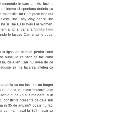
 momente in care am zis: fuck it,
u o sincera si spontana dorinta sa
la extensiile lui Carr puse clar out
, exista The Easy Way, dar si The
exista si The Easy Way For Women,
them all:p) si pana la
Smoke Free
unde le lasase Carr si sa le duca,
a si lipsa de munitie pentru cand
i pe bune, io ce fac? ce fac cand
 asa, ca Allen Carr nu avea de ce
straduise sa ma faca sa inteleg ca
incapabila sa ma las, dar no longer
n Carr
. asa, o ultima “mutare”. atat
-acolo dupa 7h si fumatoare, si in
, tu constiinta presanta ca oala sub
ana in 35 de ani, nu? poate nu fac,
 rau ca m-am lasat la 35? macar sa