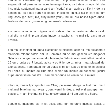
trebuie sa fi realizat deja, chiar in timp ce pufaiam inchipuit la batzul el
sugand din el pana mi se facea injurulgurii mov, ca traiam un epic fail. d
inca niste saptamani, pana cand am “cedat” si-am aprins un Kent 4 de la un
fumam, nu as fi pus gura nici batuta, in schimb, in ziua aia in care nu f
ling lasciv (pe Kent, ma, dirty minds you:)). nu, nu era naspa tigara dup
fantastic de buna. gustoasa! gus-toa-sa! credeam eu.
am decis ca voi fuma o tigara pe zi. cateva zile mai tarziu, am decis ca do
mai stiu in cat timp am ajuns inapoi la pachet si nu mai stiu cand m-am 
invinsa.
prin mai cochetam cu ideea plasturilor cu nicotina. after all, ma ajutasera
statusem “clean” cativa ani. in Romania nu se mai gaseau (ce magarie!
Salonic ca sa get me some. din fericire, la Salonic erau mai ieftini decat
15 euro cutia de 7 bucati. adica vreo 9 lei pe zi. mi-am luat plasturi de
ajunsa acasa, i-am bagat intr-un dulap si mi-am luat de grija lor, in aste
mi-i aplic. nu inainte de ziua mea si clar NU inainte de concediu, jesusF
dupa aniversarea noastra… sau macar dupa ce venim de la munte.
intr-o zi, mi-am lipit spontan un 21mg pe mana stanga. a fost mult mai 
mult mai bine! nu mai aveam, gen, viermi in dos, a fost o zi aproape norm
plasture, m-am inchinat ca inca functioneaza si mi-am aprins o tigara.
trebuie sa intelegeti ca, in tot acest timp, din februarie incoace adica,