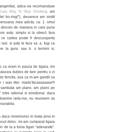
angential, adica ea recomandase
 Easy Way To Stop Smoking
. am
rte! bo-ring!”), deoarece am simtit
persoana mea adicta, ca: 1. omul
 dincolo de maniera in care pune
re asta. simplu si la obiect. fara
e ce cartea poate fi descurajanta
 lasi. si asta te face sa: a. fugi ca
ne la gura. sau b. o termini si,
sc ca eram in pauza de tigara, imi
ralucea dubios de tare pentru o zi
 de fericita, asa ca m-am gandit sa
zi i was like: mada’facaaaaaaar!!!
ma sambata am plans. am plans pe
intre rational si emotional. daca
, doamne iarta-ma, nu reusisem sa
nsurabila.
ca daca rememorez in toata jena ei
trecut deloc. mi-am cumparat tigara
in de la a fuma tigari “adevarate”.