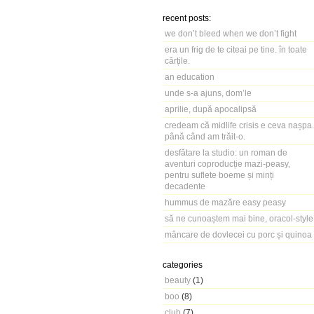
recent posts:
we don’t bleed when we don’t fight
era un frig de te citeai pe tine. în toate
cărțile.
an education
unde s-a ajuns, dom’le
aprilie, după apocalipsă
credeam că midlife crisis e ceva nașpa.
până când am trăit-o.
desfătare la studio: un roman de
aventuri coproducție mazi-peasy,
pentru suflete boeme și minți
decadente
hummus de mazăre easy peasy
să ne cunoaștem mai bine, oracol-style
mâncare de dovlecei cu porc și quinoa
categories
beauty
(1)
boo
(8)
club
(7)