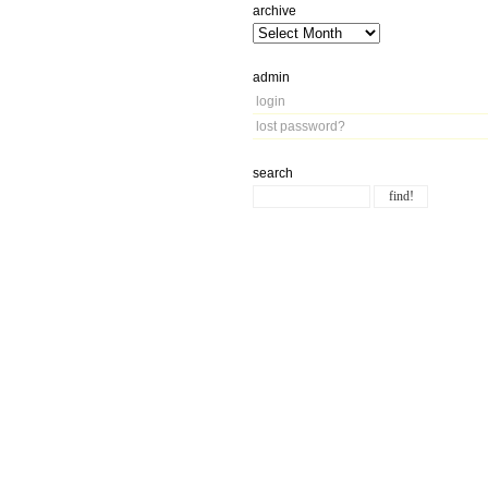
archive
admin
login
lost password?
search