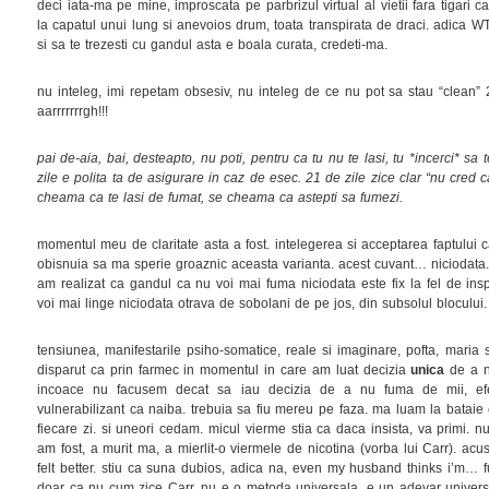
deci iata-ma pe mine, improscata pe parbrizul virtual al vietii fara tigari
la capatul unui lung si anevoios drum, toata transpirata de draci. adica WT
si sa te trezesti cu gandul asta e boala curata, credeti-ma.
nu inteleg, imi repetam obsesiv, nu inteleg de ce nu pot sa stau “clean” 
aarrrrrrrgh!!!
pai de-aia, bai, desteapto, nu poti, pentru ca tu nu te lasi, tu *incerci* sa 
zile e polita ta de asigurare in caz de esec. 21 de zile zice clar “nu cred c
cheama ca te lasi de fumat, se cheama ca astepti sa fumezi.
momentul meu de claritate asta a fost. intelegerea si acceptarea faptul
obisnuia sa ma sperie groaznic aceasta varianta. acest cuvant… niciodata.
am realizat ca gandul ca nu voi mai fuma niciodata este fix la fel de i
voi mai linge niciodata otrava de sobolani de pe jos, din subsolul blocului
tensiunea, manifestarile psiho-somatice, reale si imaginare, pofta, maria 
disparut ca prin farmec in momentul in care am luat decizia
unica
de a n
incoace nu facusem decat sa iau decizia de a nu fuma de mii, efec
vulnerabilizant ca naiba. trebuia sa fiu mereu pe faza. ma luam la bataie
fiecare zi. si uneori cedam. micul vierme stia ca daca insista, va primi. 
am fost, a murit ma, a mierlit-o viermele de nicotina (vorba lui Carr). acus
felt better. stiu ca suna dubios, adica na, even my husband thinks i’m
doar ca nu cum zice Carr. nu e o metoda universala. e un adevar univers