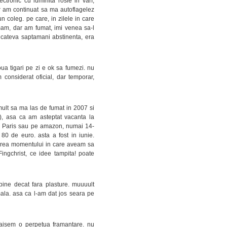
ectronic cu luminita rosie in varf,
ar am continuat sa ma autoflagelez
 coleg. pe care, in zilele in care
umam, dar am fumat, imi venea sa-l
a cateva saptamani abstinenta, era
ua tigari pe zi e ok sa fumezi. nu
considerat oficial, dar temporar,
 mult sa ma las de fumat in 2007 si
), asa ca am asteptat vacanta la
 la Paris sau pe amazon, numai 14-
 80 de euro. asta a fost in iunie.
ptarea momentului in care aveam sa
ingchrist, ce idee tampita! poate
bine decat fara plasture. muuuult
ala. asa ca l-am dat jos seara pe
 traisem o perpetua framantare. nu