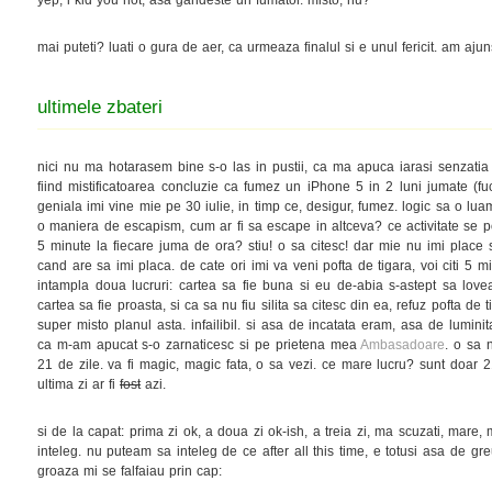
mai puteti? luati o gura de aer, ca urmeaza finalul si e unul fericit. am ajuns
ultimele zbateri
nici nu ma hotarasem bine s-o las in pustii, ca ma apuca iarasi senzatia 
fiind mistificatoarea concluzie ca fumez un iPhone 5 in 2 luni jumate (fuc
geniala imi vine mie pe 30 iulie, in timp ce, desigur, fumez. logic sa o lu
o maniera de escapism, cum ar fi sa escape in altceva? ce activitate se p
5 minute la fiecare juma de ora? stiu! o sa citesc! dar mie nu imi place sa
cand are sa imi placa. de cate ori imi va veni pofta de tigara, voi citi 5 
intampla doua lucruri: cartea sa fie buna si eu de-abia s-astept sa lovea
cartea sa fie proasta, si ca sa nu fiu silita sa citesc din ea, refuz pofta de 
super misto planul asta. infailibil. si asa de incatata eram, asa de lumini
ca m-am apucat s-o zarnaticesc si pe prietena mea
Ambasadoare
. o sa 
21 de zile. va fi magic, magic fata, o sa vezi. ce mare lucru? sunt doar 21
ultima zi ar fi
fost
azi.
si de la capat: prima zi ok, a doua zi ok-ish, a treia zi, ma scuzati, mare
inteleg. nu puteam sa inteleg de ce after all this time, e totusi asa de greu
groaza mi se falfaiau prin cap: