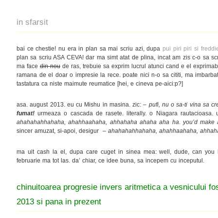
in sfarsit
bai ce chestie! nu era in plan sa mai scriu azi, dupa
pui piri piri si freddi
plan sa scriu ASA CEVA! dar ma simt atat de plina, incat am zis c-o sa scr
ma face
din nou
de ras, trebuie sa exprim lucrul atunci cand e el exprimabi
ramana de el doar o impresie la rece. poate nici n-o sa cititi, ma imbarba
tastatura ca niste maimute reumatice [hei, e cineva pe-aici:p?]
asa. august 2013. eu cu Mishu in masina. zic:
– pufi, nu o sa-ti vina sa c
fumat!
urmeaza o cascada de rasete. literally. o Niagara rautacioasa.
ahahahahhahaha, ahahhaahaha, ahhahaha
ahaha aha ha
. you’d make 
sincer amuzat, si-apoi, desigur
– ahahahahhahaha, ahahhaahaha, ahhah
ma uit cash la el, dupa care cuget in sinea mea: well, dude, can you 
februarie ma tot las. da’ chiar, ce idee buna, sa incepem cu inceputul.
chinuitoarea progresie invers aritmetica a vesnicului fos
2013 si pana in prezent