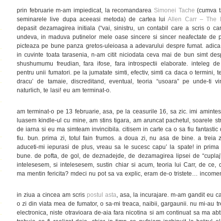
prin februarie m-am impiedicat, la recomandarea
Simonei Tache
(cumva t
seminarele live dupa aceeasi metoda) de cartea lui
Allen Carr – The
depasit dezamagirea initiala (“vai, sinistru, un contabil care a scris o ca
undeva, in maduva putinelor mele oase sincere si sincer neafectate de 
picteaza pe bune panza gretos-uleioasa a adevarului despre fumat. adica
in cuvinte toata tarasenia, n-am citit niciodata ceva mai de bun simt desp
shushumumu freudian, fara ifose, fara introspectii elaborate. inteleg d
pentru unii fumatori. pe la jumatate simti, efectiv, simti ca daca o termini, te
dracu’ de tamaie, discreditand, eventual, teoria “usoara” pe unde-ti vi
naturlich, te lasi! eu am terminat-o.
am terminat-o pe 13 februarie, asa, pe la ceasurile 16, sa zic. imi aminte
luasem kindle-ul cu mine, am stins tigara, am aruncat pachetul, soarele st
de iarna si eu ma simteam invincibila. citisem in carte ca o sa fiu fantastic
fiu. bun. prima zi, totul fain frumos. a doua zi, nu asa de bine. a treia 
aduceti-mi iepurasi de plus, vreau sa le sucesc capu’ la spate! in pri
bune. de pofta, de gol, de deznadejde, de dezamagirea lipsei de “cuplaj” 
intelesesem, si intelesesem, sustin chiar si acum, teoria lui Carr, de ce
ma mentin fericita? mdeci nu pot sa va explic, eram de-o tristete… income
in ziua a cincea am scris
postul asta
, asa, la incurajare. m-am gandit eu 
o zi din viata mea de fumator, o sa-mi treaca, naibii, gargaunii. nu mi-au 
electronica, niste otravioara de-aia fara nicotina si am continuat sa ma abt