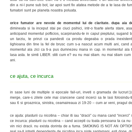
din a ni-l pune sub bot, iar apoi sunt fix atatea metode de a te lasa de fum
fumatori sunt pe planeta noastra poluata.
orice fumator are nevoie de momentul lui de claritate. dupa aia 
dimineata si la inceput stai pe ciuci psihici, intr-o foarte alerta stare, as
anticipand momentul pofticios, scarpinandu-te in capul pieptului, sugand bo
un tarziu, te prinzi ca pandesti ca prostu degeaba o prada inexisten
lighioana din tine la fel de brusc cum s-a nascut acum multi ani, cand ai
momentul ala zici ca ti-a pus dumnezeu mana in cap. in momentul ala t
lasa asta. te simti LIBER. stiti cum e? eu nu mai stiam. nu mai stiam cum e
ani.
ce ajuta, ce incurca
in sase luni de multiple si epocale fail-uri, inveti o gramada de lucruri
merge, care-s zilele cele mai crancene cand incerci sa te lasi folosindu-ti
sau 6 si groaznica, sinistra, ceamaireaua zi 19-20 – cum ar veni, pragul de
ce ajuta: plasturii cu nicotina – chiar iti iau “dracii” cu mana cand “incerci” s
ce incurca: plasturii cu nicotina – cand accepti cu toata persoana ta ca nu
vin nici dracii. nu exista dorinta de a fuma. SMOKING IS NOT AN OPTION 
real sa-ti intretii dependenta de nicotina inca niste saptamani, esti done,