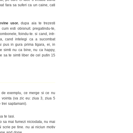
at fara sa suferi ca un caine, cati
devine usor.
dupa aia te trezesti
a cum esti obisnuit. pregatindu-te,
mbonele, foindu-te. si cand, intr-
ta, cand intelegi ca a sucombat
 pus in gura prima tigara, ei, in
e simti nu ca bine, nu ca happy,
 sa te simti liber de cel putin 15
:)) de exemplu, ce merge si ce nu
 vointa (va zic eu: ziua 3, ziua 5
 trei saptamani).
a te lasi.
 o sa mai fumezi niciodata, nu mai
scrie pe tine. nu ai niciun motiv
 done and done.