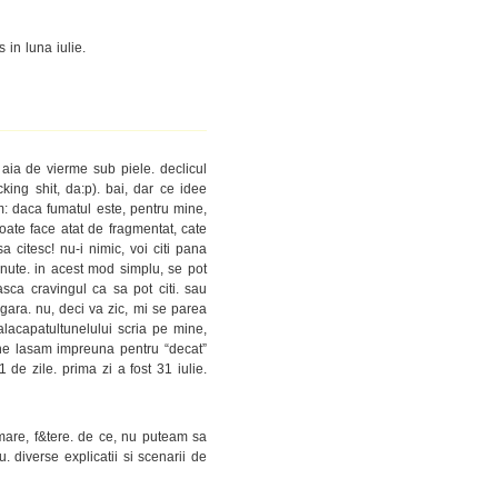
 in luna iulie.
aia de vierme sub piele. declicul
king shit, da:p). bai, dar ce idee
am: daca fumatul este, pentru mine,
oate face atat de fragmentat, cate
 citesc! nu-i nimic, voi citi pana
minute. in acest mod simplu, se pot
sca cravingul ca sa pot citi. sau
tigara. nu, deci va zic, mi se parea
talacapatultunelului scria pe mine,
ne lasam impreuna pentru “decat”
 de zile. prima zi a fost 31 iulie.
, mare, f&tere. de ce, nu puteam sa
. diverse explicatii si scenarii de