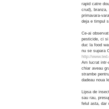
rapid catre do
crud), branza,
primavara-vara
deja e timpul s
Ce-ai observat
pesticide, ci s
duc la food wa
nu se supara C
http://www.ted
Am lucrat intr-
chiar aveau gr
strambe pentru
dadeau noua l
Lipsa de insect
sau rau, presup
felul asta, dar