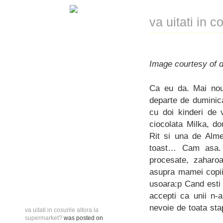
va uitati in 
Image courtesy of di
Ca eu da. Mai nou,
departe de duminic
cu doi kinderi de 
ciocolata Milka, d
Rit si una de Alme
toast… Cam asa. N
procesate, zaharo
asupra mamei copiil
usoara:p Cand esti a
accepti ca unii n-a
nevoie de toata sta
va uitati in cosurile altora la
supermarket?
was posted on