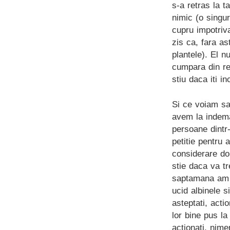
s-a retras la t
nimic (o singu
cupru impotriva
zis ca, fara as
plantele). El nu
cumpara din rec
stiu daca iti i
Si ce voiam sa 
avem la indema
persoane dintr
petitie pentru
considerare do
stie daca va t
saptamana am s
ucid albinele s
asteptati, acti
lor bine pus la
actionati, nime