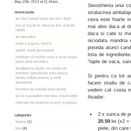
May 15th, 2013
at
11.44am
..
Sexoshenia unui co
stralucirea ambalaj
recent posts:
ceva este foarte in
we don’t bleed when we don’t fight
era un frig de te citeai pe tine. în toate
mai ales daca al do
cărțile.
daca si cate si ma
an education
niciodata mandria c
unde s-a ajuns, dom’le
poseda atunci cand 
aprilie, după apocalipsă
lista de ingredient
credeam că midlife crisis e ceva nașpa.
“lapte de vaca, sare
până când am trăit-o.
desfătare la studio: un roman de
aventuri coproducție mazi-peasy,
Si pentru ca tot 
pentru suflete boeme și minți
facem studiu de ca
decadente
vedem cat costa miz
hummus de mazăre easy peasy
să ne cunoaștem mai bine, oracol-style
Asadar:
mâncare de dovlecei cu porc și quinoa
2 x sunca de po
categories
20.59
lei (x2 =
beauty
(1)
piele, din care
boo
(8)