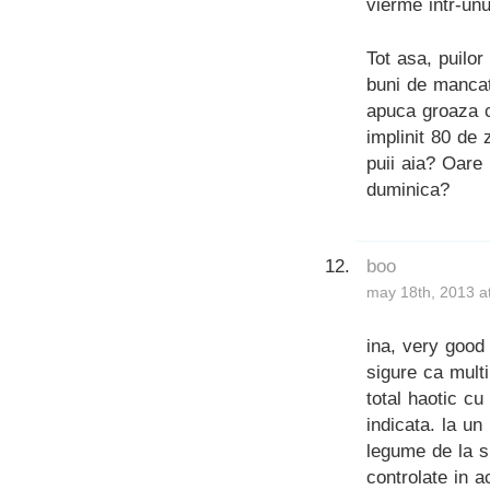
vierme intr-unu
Tot asa, puilor
buni de mancat
apuca groaza c
implinit 80 de z
puii aia? Oare
duminica?
boo
may 18th, 2013 a
ina, very good 
sigure ca mult
total haotic cu
indicata. la u
legume de la s
controlate in 