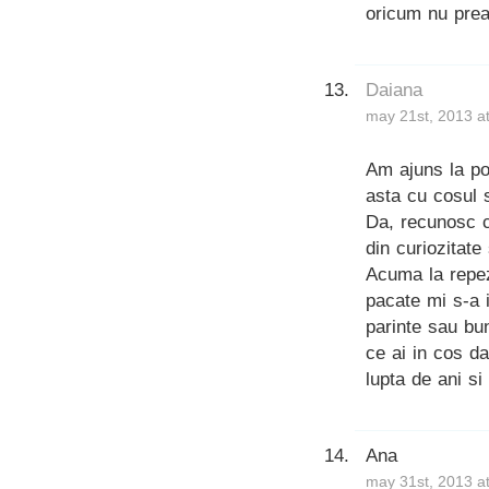
oricum nu prea 
Daiana
may 21st, 2013 a
Am ajuns la pos
asta cu cosul 
Da, recunosc ca
din curiozitat
Acuma la repez
pacate mi s-a 
parinte sau bu
ce ai in cos d
lupta de ani si
Ana
may 31st, 2013 a