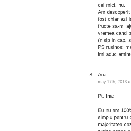
cei mici, nu.
Am descoperit 
fost chiar azi 
fructe sa-mi a
vremea cand be
(nisip in cap, 
PS rusinos: ma
imi aduc amint
Ana
may 17th, 2013 a
Pt. Ina:
Eu nu am 100% 
simplu pentru 
majoritatea ca