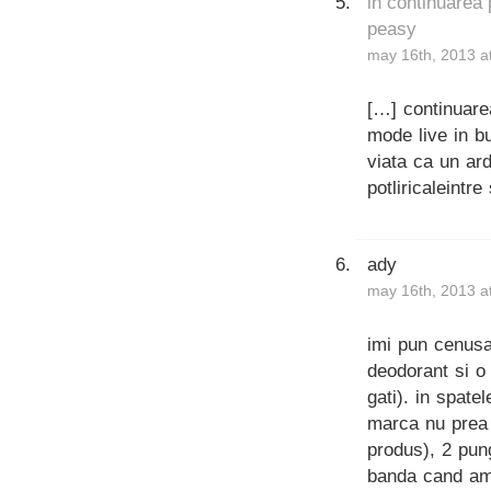
in continuarea
peasy
may 16th, 2013 a
[…] continuar
mode live in bu
viata ca un ar
potliricaleintr
ady
may 16th, 2013 a
imi pun cenusa
deodorant si o 
gati). in spate
marca nu prea 
produs), 2 pung
banda cand am 