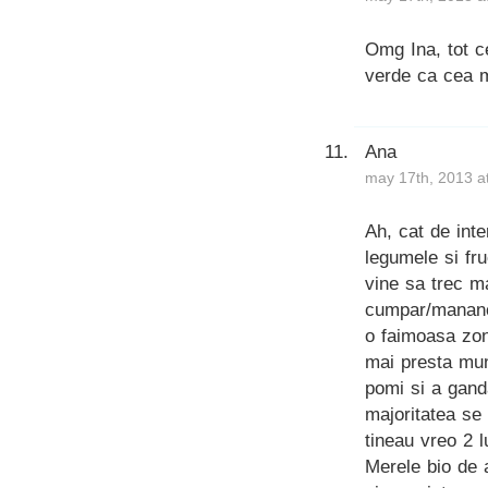
Omg Ina, tot ce
verde ca cea m
Ana
may 17th, 2013 a
Ah, cat de int
legumele si fru
vine sa trec ma
cumpar/mananc.
o faimoasa zon
mai presta mun
pomi si a ganda
majoritatea se
tineau vreo 2 
Merele bio de 