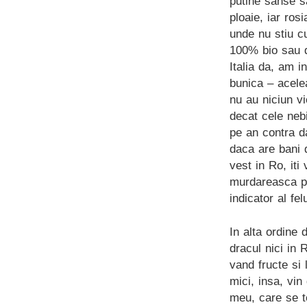
putine sanse s
ploaie, iar ros
unde nu stiu c
100% bio sau d
Italia da, am i
bunica – acelea
nu au niciun v
decat cele neb
pe an contra da
daca are bani d
vest in Ro, iti
murdareasca par
indicator al fe
In alta ordine
dracul nici in 
vand fructe si 
mici, insa, vin
meu, care se t