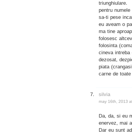
triunghiulare.
pentru numele S
sa-ti pese inca
eu aveam o pai
ma tine aproape
folosesc altcev
folosinta (com
cineva intreba 
dezosat, dezpie
piata (crangas
carne de toate f
silvia
may 16th, 2013 a
Da, da, si eu 
enervez, mai a
Dar eu sunt ad