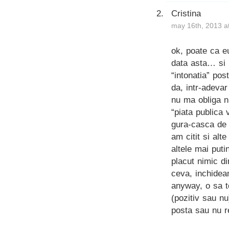
Cristina
may 16th, 2013 a
ok, poate ca 
data asta… si 
“intonatia” post
da, intr-adevar
nu ma obliga n
“piata publica v
gura-casca de
am citit si alt
altele mai puti
placut nimic d
ceva, inchidea
anyway, o sa t
(pozitiv sau nu
posta sau nu re