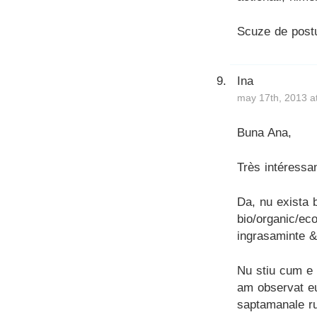
Scuze de postu
Ina
may 17th, 2013 a
Buna Ana,
Très intéressan
Da, nu exista b
bio/organic/ec
ingrasaminte &
Nu stiu cum e 
am observat eu
saptamanale ru