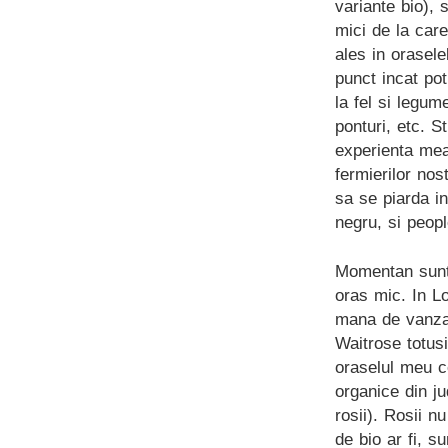
variante bio), 
mici de la care
ales in orasele
punct incat po
la fel si legu
ponturi, etc. S
experienta mea
fermierilor nos
sa se piarda in
negru, si peop
Momentan sunt 
oras mic. In Lo
mana de vanzat
Waitrose totusi
oraselul meu c
organice din ju
rosii). Rosii n
de bio ar fi, s