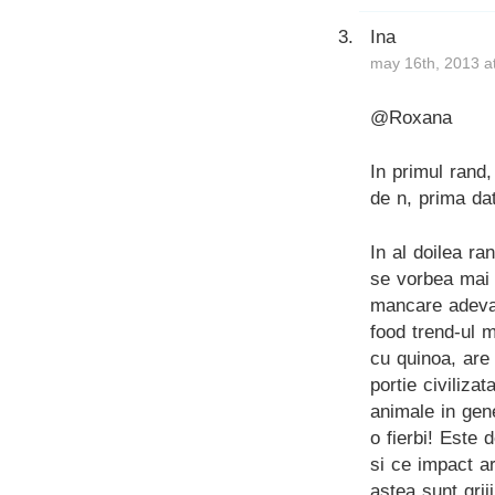
Ina
may 16th, 2013 a
@Roxana
In primul rand
de n, prima da
In al doilea ra
se vorbea mai 
mancare adevar
food trend-ul 
cu quinoa, are 
portie civiliz
animale in gene
o fierbi! Este
si ce impact a
astea sunt griji