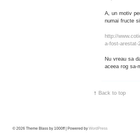
A, un motiv pen
numai fructe s
http://www.coti
a-fost-arestat-
Nu vreau sa dau
aceea rog sa-
↑
Back to top
© 2026
Theme Blass by 1000ff | Powered by
WordPress