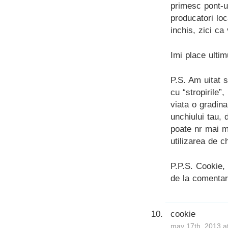
primesc pont-ur
producatori loc
inchis, zici c
Imi place ulti
P.S. Am uitat 
cu “stropirile”
viata o gradina
unchiului tau,
poate nr mai mi
utilizarea de c
P.P.S. Cookie,
de la comentari
cookie
may 17th, 2013 a