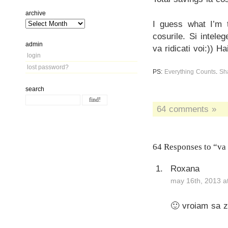
archive
I guess what I’m t
cosurile. Si intele
admin
va ridicati voi:)) H
login
lost password?
PS:
Everything Counts
.
Sh
search
64 comments »
64 Responses to “va u
Roxana
may 16th, 2013 a
🙂 vroiam sa z