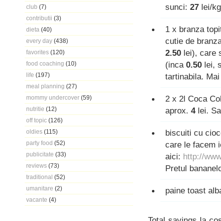
sunci:
27
lei/k
club
(7)
contributii
(3)
1 x branza top
dieta
(40)
cutie de branz
every day
(438)
2.50
lei), care
favorites
(120)
(inca
0.50
lei, 
food coaching
(10)
life
(197)
tartinabila. Ma
meal planning
(27)
2 x 2l Coca Co
mommy undercover
(59)
nutritie
(12)
aprox.
4
lei. S
off topic
(126)
biscuiti cu cio
oldies
(115)
party food
(52)
care le facem i
publicitate
(33)
aici:
http://www
reviews
(73)
Pretul bananel
traditional
(52)
umanitare
(2)
paine toast alb
vacante
(4)
Total savings la co