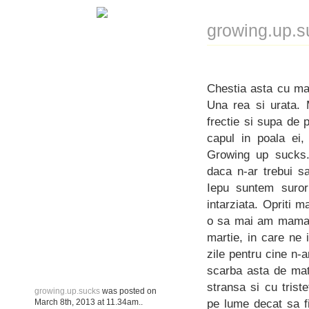
growing.up.s
Chestia asta cu ma
Una rea si urata. 
frectie si supa de
capul in poala ei,
Growing up sucks. 
daca n-ar trebui s
Iepu suntem suror
intarziata. Opriti 
o sa mai am mama e
martie, in care ne
zile pentru cine n-
scarba asta de matu
stransa si cu trist
growing.up.sucks
was posted on
pe lume decat sa fi
March 8th, 2013
at
11.34am
..