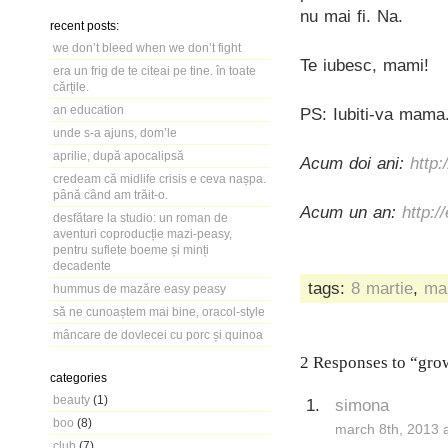
nu mai fi. Na.
recent posts:
we don’t bleed when we don’t fight
Te iubesc, mami!
era un frig de te citeai pe tine. în toate
cărțile.
an education
PS: Iubiti-va mama.
unde s-a ajuns, dom’le
aprilie, după apocalipsă
Acum doi ani:
http
credeam că midlife crisis e ceva nașpa.
până când am trăit-o.
Acum un an:
http:/
desfătare la studio: un roman de
aventuri coproducție mazi-peasy,
pentru suflete boeme și minți
decadente
tags:
8 martie
,
ma
hummus de mazăre easy peasy
să ne cunoaștem mai bine, oracol-style
mâncare de dovlecei cu porc și quinoa
2 Responses to “gro
categories
beauty
(1)
simona
boo
(8)
march 8th, 2013 
club
(7)