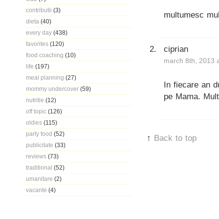
contributii
(3)
multumesc mult
dieta
(40)
every day
(438)
favorites
(120)
ciprian
food coaching
(10)
march 8th, 2013 
life
(197)
meal planning
(27)
In fiecare an 
mommy undercover
(59)
pe Mama. Mult
nutritie
(12)
off topic
(126)
oldies
(115)
party food
(52)
↑
Back to top
publicitate
(33)
reviews
(73)
traditional
(52)
umanitare
(2)
vacante
(4)