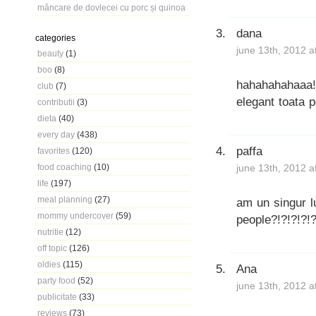
mâncare de dovlecei cu porc și quinoa
dana
categories
june 13th, 2012 a
beauty
(1)
boo
(8)
hahahahahaaa! 
club
(7)
elegant toata 
contributii
(3)
dieta
(40)
every day
(438)
paffa
favorites
(120)
food coaching
(10)
june 13th, 2012 a
life
(197)
meal planning
(27)
am un singur l
mommy undercover
(59)
people?!?!?!?!?
nutritie
(12)
off topic
(126)
oldies
(115)
Ana
party food
(52)
june 13th, 2012 a
publicitate
(33)
reviews
(73)