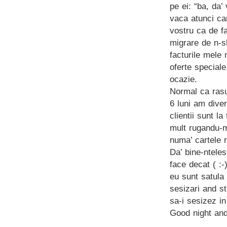
pe ei: “ba, da’
vaca atunci c
vostru ca de f
migrare de n-s
facturile mele
oferte special
ocazie.
Normal ca rasu
6 luni am divers
clientii sunt l
mult rugandu-m
numa’ cartele 
Da’ bine-ntele
face decat ( :
eu sunt satula 
sesizari and st
sa-i sesizez in
Good night and