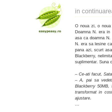
in continuar
O noua zi, o noua 
Doamna N. era in 
asa ca doamna N. 
N. era sa lesine c
pana azi, scurt as
Blackberry, nelimit
suplimentar. Suna d
– Ce-ati facut, Sat
– A, pai sa vedet
Blackberry 50MB, t
transformat in cos
ajustare.
…