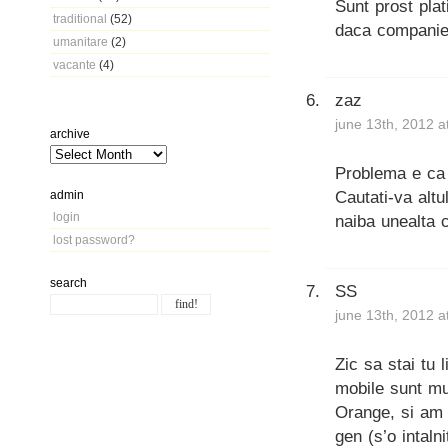
Sunt prost plat
traditional
(52)
daca companiei
umanitare
(2)
vacante
(4)
zaz
june 13th, 2012 a
archive
Problema e ca 
Cautati-va altu
admin
login
naiba unealta 
lost password?
search
SS
june 13th, 2012 a
Zic sa stai tu 
mobile sunt mu
Orange, si am 
gen (s’o intaln