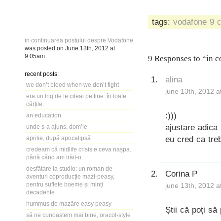
tags:
vodafone
9 
in continuarea postului despre Vodafone
was posted on
June 13th, 2012
at
9.05am
..
9 Responses to “in c
recent posts:
alina
we don’t bleed when we don’t fight
june 13th, 2012 a
era un frig de te citeai pe tine. în toate
cărțile.
:)))
an education
ajustare adica
unde s-a ajuns, dom’le
eu cred ca treb
aprilie, după apocalipsă
credeam că midlife crisis e ceva nașpa.
până când am trăit-o.
desfătare la studio: un roman de
Corina P
aventuri coproducție mazi-peasy,
pentru suflete boeme și minți
june 13th, 2012 a
decadente
hummus de mazăre easy peasy
Știi că poți să
să ne cunoaștem mai bine, oracol-style