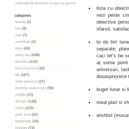
mâncare de dovlecei cu porc și quinoa
lista cu obiect
vezi peste ci
categories
obiective pers
beauty
(1)
sfarsit, satisfa
boo
(8)
club
(7)
to do list lun
contributii
(3)
separate; plan
dieta
(40)
caci let’s be s
every day
(438)
favorites
(120)
at some point 
food coaching
(10)
aniversari, tas
life
(197)
douasprezece tr
meal planning
(27)
mommy undercover
(59)
buget lunar si l
nutritie
(12)
off topic
(126)
meal plan si sh
oldies
(115)
wishlist (musai
party food
(52)
publicitate
(33)
reviews
(73)