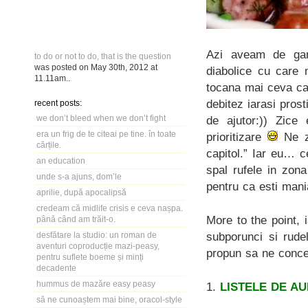
Azi aveam de gan
to do or not to do, that is the question
was posted on
May 30th, 2012
at
diabolice cu care 
11.11am
..
tocana mai ceva c
debitez iarasi prost
recent posts:
we don’t bleed when we don’t fight
de ajutor:)) Zice
era un frig de te citeai pe tine. în toate
prioritizare
Ne zi
cărțile.
capitol.” Iar eu… 
an education
spal rufele in zon
unde s-a ajuns, dom’le
pentru ca esti mani
aprilie, după apocalipsă
credeam că midlife crisis e ceva nașpa.
More to the point, 
până când am trăit-o.
subporunci si rude
desfătare la studio: un roman de
aventuri coproducție mazi-peasy,
propun sa ne conce
pentru suflete boeme și minți
decadente
hummus de mazăre easy peasy
1.
LISTELE DE A
să ne cunoaștem mai bine, oracol-style