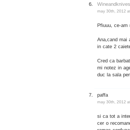
Wineandknive
may 30th, 2012 a
Pfiuuu, ce-am 
Ana,cand mai a
in cate 2 caiet
Cred ca barbat
mi notez in ag
duc la sala pe
paffa
may 30th, 2012 a
si ca tot a int
cer o recomand