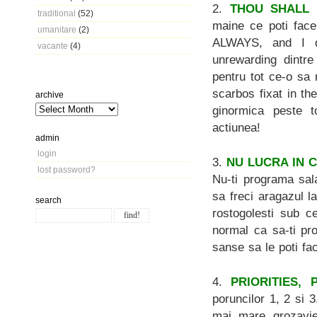
2.
THOU SHALL 
traditional
(52)
maine ce poti face
umanitare
(2)
ALWAYS, and I 
vacante
(4)
unrewarding dintre
pentru tot ce-o sa 
scarbos fixat in th
archive
ginormica peste to
actiunea!
admin
login
3.
NU LUCRA IN C
lost password?
Nu-ti programa sal
sa freci aragazul l
search
rostogolesti sub c
normal ca sa-ti pr
sanse sa le poti fa
4.
PRIORITIES, 
poruncilor 1, 2 si 3
mai mare grozavie 