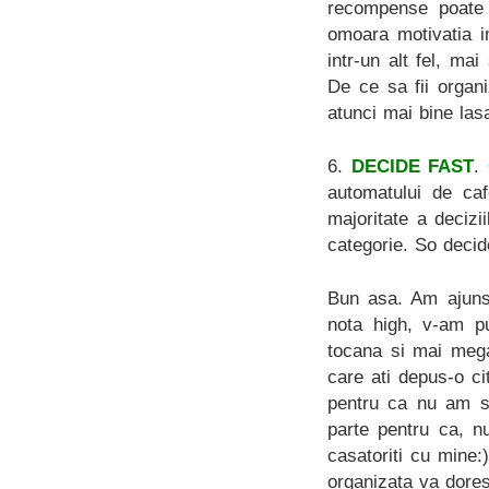
recompense poate 
omoara motivatia i
intr-un alt fel, mai
De ce sa fii organ
atunci mai bine las
6.
DECIDE FAST
.
automatului de ca
majoritate a decizi
categorie. So decid
Bun asa. Am ajuns 
nota high, v-am p
tocana si mai meg
care ati depus-o c
pentru ca nu am sa
parte pentru ca, nu
casatoriti cu mine
organizata va dore