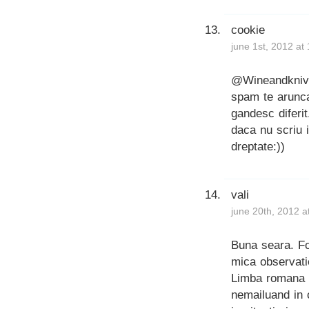
cookie
june 1st, 2012 at
@Wineandknive
spam te arunca
gandesc diferit
daca nu scriu 
dreptate:))
vali
june 20th, 2012 a
Buna seara. Foa
mica observati
Limba romana e
nemailuand in c