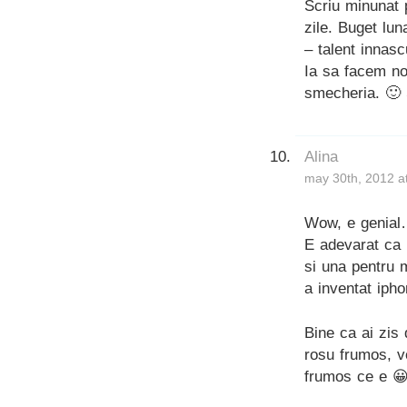
Scriu minunat 
zile. Buget lun
– talent innasc
Ia sa facem noi
smecheria. 🙂 
Alina
may 30th, 2012 a
Wow, e genial…
E adevarat ca 
si una pentru 
a inventat iph
Bine ca ai zis
rosu frumos, ve
frumos ce e 