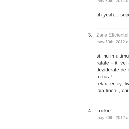
may 30th, 2012 a
oh yeah… super
Zana Eficientei
may 30th, 2012 a
si, nu in ultim
ratate – iti v
deziderate de n
tortura!
relax, enjoy, l
‘aia tinerii’, 
cookie
may 30th, 2012 a