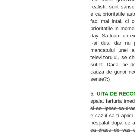
realisti, sunt sans
e ca prioritatile as
faci mai intai, ci 
prioritatile in mome
day. Sa luam un ex
l-ai dus, dar nu 
mancatului unei a
televizorului, se c
suflet. Daca, pe d
cauza de gunoi ned
sense?:)
5.
UITA DE RECO
spalat farfuria ime
si se lipesc ca dra
e cazul sa-ti aplic
nespalat dupa ce a
ca dracu de vas da