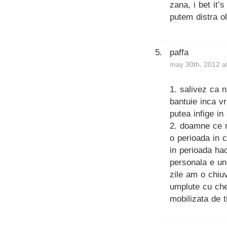
zana, i bet it’
putem distra ol
paffa
may 30th, 2012 a
1. salivez ca 
bantuie inca v
putea infige i
2. doamne ce m
o perioada in 
in perioada hao
personala e un
zile am o chiu
umplute cu che
mobilizata de 