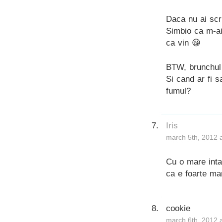
Daca nu ai scr
Simbio ca m-ai
ca vin 😀
BTW, brunchul
Si cand ar fi s
fumul?
Iris
march 5th, 2012 
Cu o mare inta
ca e foarte man
cookie
march 6th, 2012 