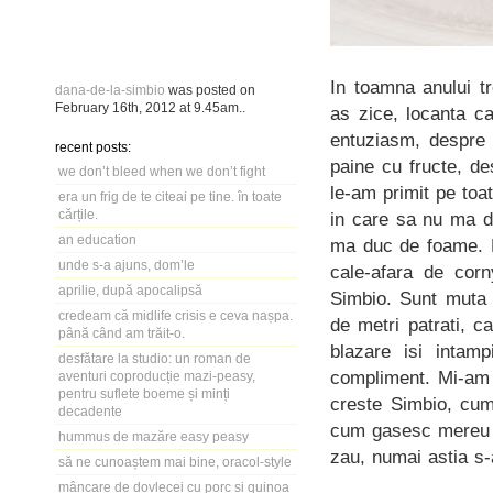
In toamna anului tr
dana-de-la-simbio
was posted on
February 16th, 2012
at
9.45am
..
as zice, locanta c
entuziasm, despr
recent posts:
paine cu fructe, d
we don’t bleed when we don’t fight
le-am primit pe to
era un frig de te citeai pe tine. în toate
cărțile.
in care sa nu ma d
an education
ma duc de foame. 
unde s-a ajuns, dom’le
cale-afara de co
aprilie, după apocalipsă
Simbio. Sunt muta 
credeam că midlife crisis e ceva nașpa.
de metri patrati, 
până când am trăit-o.
blazare isi intamp
desfătare la studio: un roman de
compliment. Mi-am 
aventuri coproducție mazi-peasy,
pentru suflete boeme și minți
creste Simbio, cum
decadente
cum gasesc mereu m
hummus de mazăre easy peasy
zau, numai astia s-
să ne cunoaștem mai bine, oracol-style
mâncare de dovlecei cu porc și quinoa