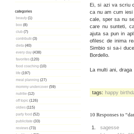
Ei, si azi va scriu
ca nu am cum iesi 
categories
beauty
(1)
cale, sper sa nu se
boo
(8)
care nu sunteti, c
club
(7)
ajuta sa pun in ap
contributii
(3)
ofilesc de inima r
dieta
(40)
Simbio si sa-i duce
every day
(438)
Bordello.
favorites
(120)
food coaching
(10)
La multi ani, draga
life
(197)
meal planning
(27)
mommy undercover
(59)
tags:
happy birthd
nutritie
(12)
off topic
(126)
oldies
(115)
10 Responses to “da
party food
(52)
publicitate
(33)
sagesse
reviews
(73)