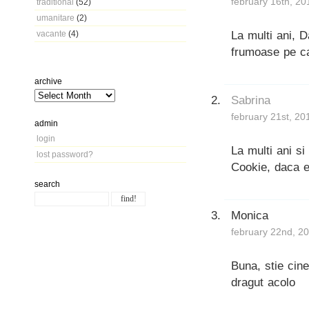
february 16th, 20
traditional
(52)
umanitare
(2)
La multi ani, 
vacante
(4)
frumoase pe ca
archive
Sabrina
february 21st, 20
admin
login
La multi ani si
lost password?
Cookie, daca 
search
Monica
february 22nd, 2
Buna, stie cin
dragut acolo