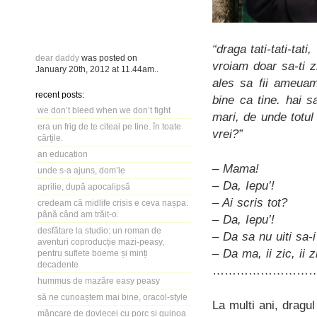
“draga tati-tati-tati,
dear daddy
was posted on
vroiam doar sa-ti z
January 20th, 2012
at
11.44am
..
ales sa fii ameuam
recent posts:
bine ca tine. hai s
we don’t bleed when we don’t fight
mari, de unde totul
era un frig de te citeai pe tine. în toate
vrei?”
cărțile.
an education
– Mama!
unde s-a ajuns, dom’le
– Da, Iepu’!
aprilie, după apocalipsă
– Ai scris tot?
credeam că midlife crisis e ceva nașpa.
până când am trăit-o.
– Da, Iepu’!
desfătare la studio: un roman de
– Da sa nu uiti sa-i
aventuri coproducție mazi-peasy,
– Da ma, ii zic, ii z
pentru suflete boeme și minți
decadente
……………………
hummus de mazăre easy peasy
să ne cunoaștem mai bine, oracol-style
La multi ani, dragu
mâncare de dovlecei cu porc și quinoa