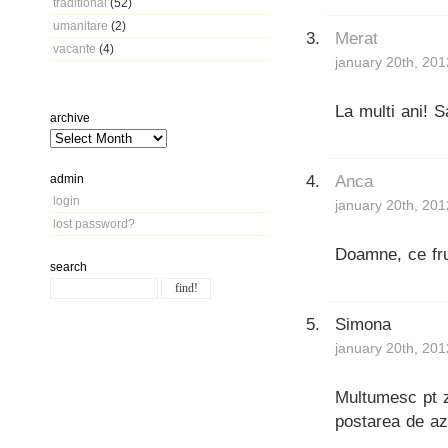
traditional
(52)
umanitare
(2)
Merat
vacante
(4)
january 20th, 201
La multi ani! S
archive
Anca
admin
login
january 20th, 201
lost password?
Doamne, ce frum
search
Simona
january 20th, 201
Multumesc pt z
postarea de azi