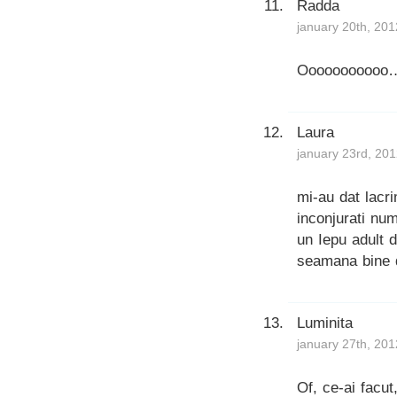
Radda
january 20th, 201
Ooooooooooo…….
Laura
january 23rd, 20
mi-au dat lacri
inconjurati num
un Iepu adult d
seamana bine 
Luminita
january 27th, 201
Of, ce-ai facut