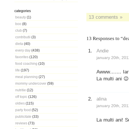
categories
13 comments »
beauty
(1)
boo
(8)
club
(7)
contributii
(3)
13 Responses to “de
dieta
(40)
Andie
every day
(438)
favorites
(120)
january 20th, 201
food coaching
(10)
life
(197)
Awww……. Iar ne
meal planning
(27)
La multi ani 😉
mommy undercover
(59)
nutritie
(12)
off topic
(126)
alina
oldies
(115)
january 20th, 201
party food
(52)
publicitate
(33)
La multi ani! S
reviews
(73)