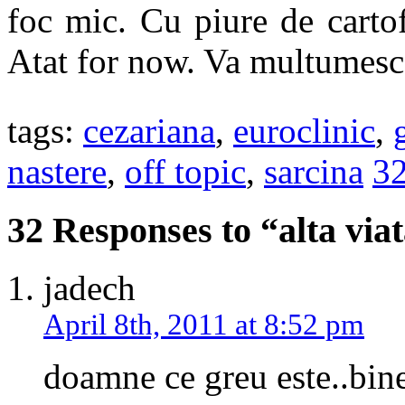
foc mic. Cu piure de cartofi
Atat for now. Va multumesc, 
tags:
cezariana
,
euroclinic
,
nastere
,
off topic
,
sarcina
3
32 Responses to “alta viat
jadech
April 8th, 2011 at 8:52 pm
doamne ce greu este..bine