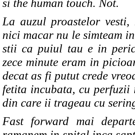
si the human touch. Not.
La auzul proastelor vesti,
nici macar nu le simteam in
stii ca puiul tau e in per
zece minute eram in picioar
decat as fi putut crede vre
fetita incubata, cu perfuzii 
din care ii trageau cu serin
Fast forward mai depart
ramanem in spital inca sapt