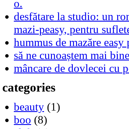
o.
desfătare la studio: un r
mazi-peasy, pentru sufle
hummus de mazăre easy 
să ne cunoaștem mai bine,
mâncare de dovlecei cu p
categories
beauty
(1)
boo
(8)