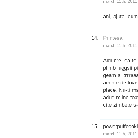
march 11th, 2011
ani, ajuta, cu
Printesa
march 11th, 2011
Aidi bre, ca te
plimbi uggsii 
geam si trrraaa
aminte de love 
place. Nu-ti ma
aduc miine toat
cite zimbete s-
powerpuffcook
march 11th, 2011