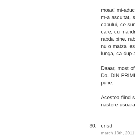
moaa! mi-aduc 
m-a ascultat, 
capului, ce sun
care, cu mandr
rabda bine, rab
nu o matza les
lunga, ca dup-
Daaar, most of 
Da. DIN PRIMEL
pune.
Acestea fiind s
nastere usoara
crisd
march 13th, 2011