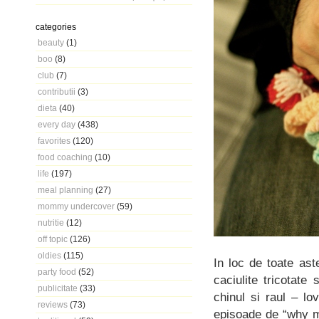
categories
beauty
(1)
boo
(8)
club
(7)
contributii
(3)
dieta
(40)
every day
(438)
favorites
(120)
food coaching
(10)
life
(197)
meal planning
(27)
mommy undercover
(59)
nutritie
(12)
off topic
(126)
oldies
(115)
In loc de toate ast
party food
(52)
caciulite tricotat
publicitate
(33)
chinul si raul – lov
reviews
(73)
episoade de “why m