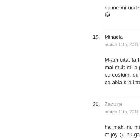
spune-mi unde 
😀
Mihaela
march 11th, 2011
M-am uitat la 
mai mult mi-a p
cu costum, cu o
ca abia s-a in
Zazuza
march 11th, 2011
hai mah, nu mai
of joy ;). nu g