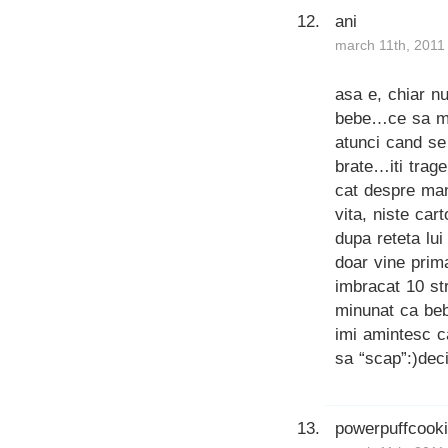
ani
march 11th, 2011
asa e, chiar nu
bebe…ce sa mai
atunci cand se
brate…iti trag
cat despre man
vita, niste car
dupa reteta lu
doar vine prim
imbracat 10 str
minunat ca beb
imi amintesc ca
sa “scap”:)dec
powerpuffcook