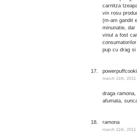
carnitza tzeap
vin rosu produc
(m-am gandit eu
minunatie, dar
vinul a fost c
consumatorilor
pup cu drag si
powerpuffcook
march 11th, 2011
draga ramona, 
afumata, sunc
ramona
march 11th, 2011