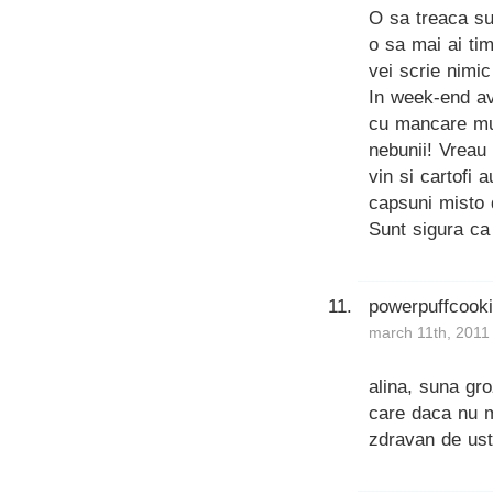
O sa treaca su
o sa mai ai tim
vei scrie nimic
In week-end av
cu mancare mul
nebunii! Vreau 
vin si cartofi 
capsuni misto
Sunt sigura ca 
powerpuffcook
march 11th, 2011
alina, suna gro
care daca nu m
zdravan de ust