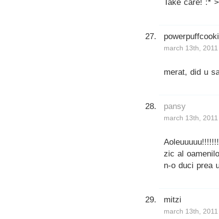
Take care! :* 
powerpuffcook
march 13th, 2011
merat, did u s
pansy
march 13th, 2011
Aoleuuuuu!!!!!!!
zic al oamenil
n-o duci prea u
mitzi
march 13th, 2011