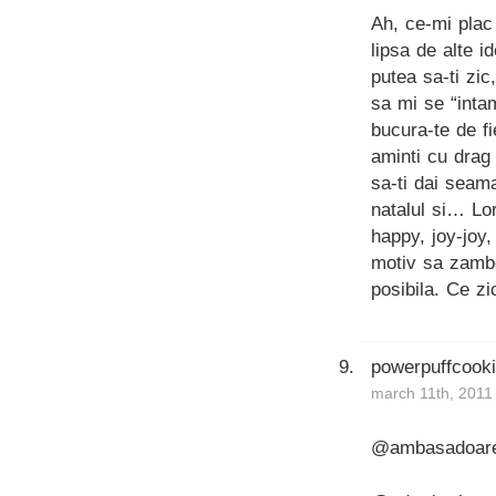
Ah, ce-mi plac 
lipsa de alte i
putea sa-ti zic
sa mi se “inta
bucura-te de fi
aminti cu drag
sa-ti dai seam
natalul si… Lor
happy, joy-joy,
motiv sa zambe
posibila. Ce zic
powerpuffcook
march 11th, 2011
@ambasadoarea