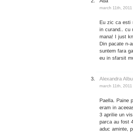
Ada
march 11th, 2011
Eu zic ca esti
in curand.. cu 
mana! I just kn
Din pacate n-a
suntem fara ga
eu in sfarsit m
Alexandra Albu
march 11th, 2011
Paella. Paine 
eram in aceeas
3 aprilie un vi
parca au fost 
aduc aminte, p