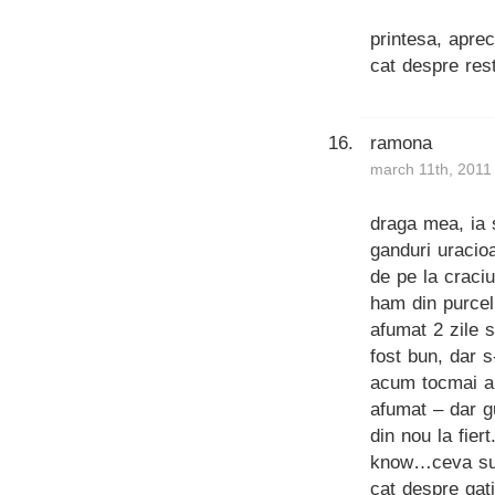
printesa, aprec
cat despre rest
ramona
march 11th, 2011
draga mea, ia s
ganduri uracio
de pe la craci
ham din purceli
afumat 2 zile s
fost bun, dar 
acum tocmai am 
afumat – dar g
din nou la fier
know…ceva sug
cat despre gat