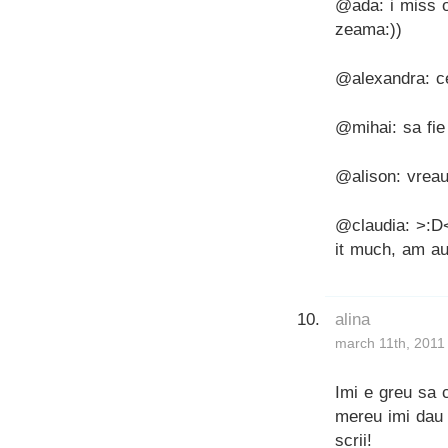
@ada: i miss ou
zeama:))
@alexandra: ce 
@mihai: sa fie
@alison: vreau
@claudia: >:D<,
it much, am auz
alina
march 11th, 2011
Imi e greu sa c
mereu imi dau 
scrii!