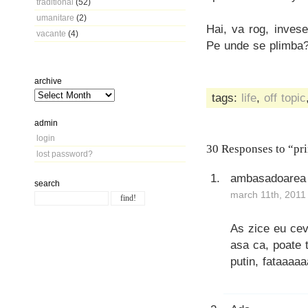
traditional
(52)
umanitare
(2)
Hai, va rog, invese
vacante
(4)
Pe unde se plimba
archive
tags:
life
,
off topic
admin
login
30 Responses to “pr
lost password?
ambasadoarea
search
march 11th, 2011
As zice eu ceva
asa ca, poate 
putin, fataaaa