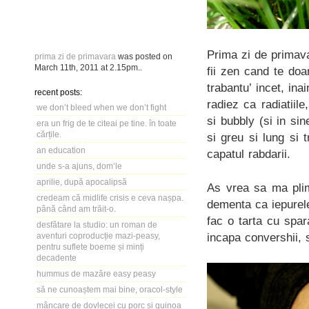
Prima zi de primav
prima zi de primavara
was posted on
March 11th, 2011
at
2.15pm
..
fii zen cand te doa
trabantu’ incet, ina
recent posts:
radiez ca radiatiil
we don’t bleed when we don’t fight
si bubbly (si in s
era un frig de te citeai pe tine. în toate
cărțile.
si greu si lung si
an education
capatul rabdarii.
unde s-a ajuns, dom’le
aprilie, după apocalipsă
As vrea sa ma plim
credeam că midlife crisis e ceva nașpa.
dementa ca iepurele
până când am trăit-o.
fac o tarta cu spar
desfătare la studio: un roman de
incapa convershii,
aventuri coproducție mazi-peasy,
pentru suflete boeme și minți
decadente
hummus de mazăre easy peasy
să ne cunoaștem mai bine, oracol-style
mâncare de dovlecei cu porc și quinoa