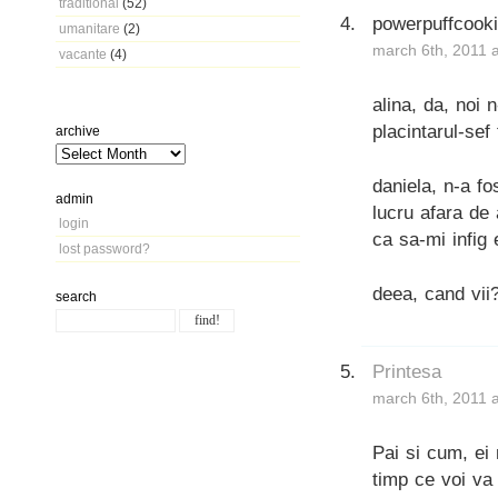
traditional
(52)
powerpuffcook
umanitare
(2)
march 6th, 2011 
vacante
(4)
alina, da, noi 
placintarul-sef
archive
daniela, n-a f
admin
lucru afara de 
login
ca sa-mi infig 
lost password?
deea, cand vii?
search
Printesa
march 6th, 2011 
Pai si cum, ei
timp ce voi va