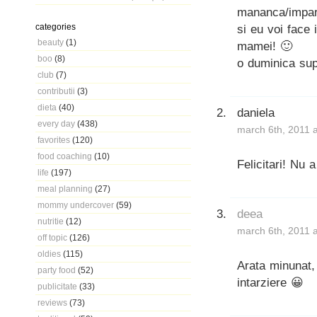
mananca/impar
categories
si eu voi face
beauty
(1)
mamei! 🙂
boo
(8)
o duminica sup
club
(7)
contributii
(3)
dieta
(40)
daniela
every day
(438)
march 6th, 2011 
favorites
(120)
food coaching
(10)
Felicitari! Nu 
life
(197)
meal planning
(27)
mommy undercover
(59)
deea
nutritie
(12)
march 6th, 2011 
off topic
(126)
oldies
(115)
Arata minunat,
party food
(52)
intarziere 😀
publicitate
(33)
reviews
(73)