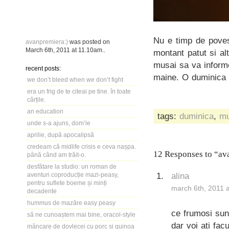
Nu e timp de poves
avanpremiera:)
was posted on
March 6th, 2011
at
11.10am
..
montant patut si al
musai sa va informe
recent posts:
maine. O duminica i
we don’t bleed when we don’t fight
era un frig de te citeai pe tine. în toate
cărțile.
an education
tags:
duminica
,
mu
unde s-a ajuns, dom’le
aprilie, după apocalipsă
credeam că midlife crisis e ceva nașpa.
12 Responses to “av
până când am trăit-o.
desfătare la studio: un roman de
alina
aventuri coproducție mazi-peasy,
pentru suflete boeme și minți
march 6th, 2011 
decadente
hummus de mazăre easy peasy
ce frumosi sunt
să ne cunoaștem mai bine, oracol-style
dar voi ati fac
mâncare de dovlecei cu porc și quinoa