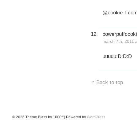
@cookie I come
powerpuffcook
march 7th, 2011 
uuuuu:D:D:D
↑
Back to top
© 2026
Theme Blass by 1000ff | Powered by
WordPress