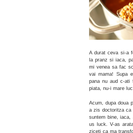
A durat ceva si-a 
la pranz si iaca, p
mi venea sa fac sc
vai mama! Supa e g
pana nu aud c-ati 
piata, nu-i mare luc
Acum, dupa doua po
a zis doctoritza ca
suntem bine, iaca,
us luck. V-as arat
ziceti ca ma trans