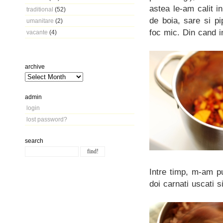
astea le-am calit 
traditional
(52)
de boia, sare si p
umanitare
(2)
foc mic. Din cand i
vacante
(4)
archive
admin
login
lost password?
search
Intre timp, m-am p
doi carnati uscati 