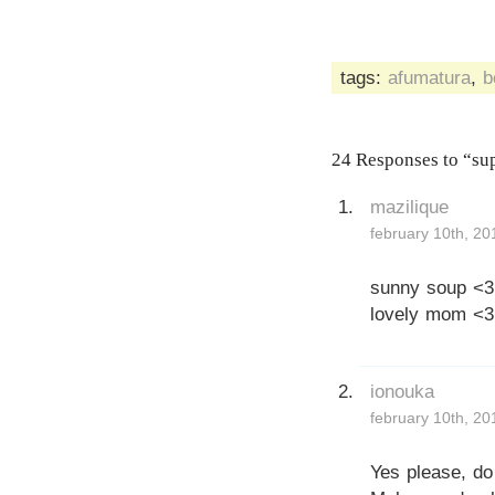
tags:
afumatura
,
b
24 Responses to “supa
mazilique
february 10th, 20
sunny soup <3
lovely mom <3
ionouka
february 10th, 20
Yes please, do