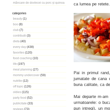
mâncare de dovlecei cu porc și quinoa
ca lumea pe retete.
categories
beauty
(1)
boo
(8)
club
(7)
contributii
(3)
dieta
(40)
every day
(438)
favorites
(120)
food coaching
(10)
life
(197)
meal planning
(27)
Pai in primul rand
mommy undercover
(59)
jumatate de cana d
nutritie
(12)
buna calitate, ca d
off topic
(126)
oldies
(115)
Mai departe m-am a
party food
(52)
urmatoarele: o buca
publicitate
(33)
pun intregi), un m
reviews
(73)