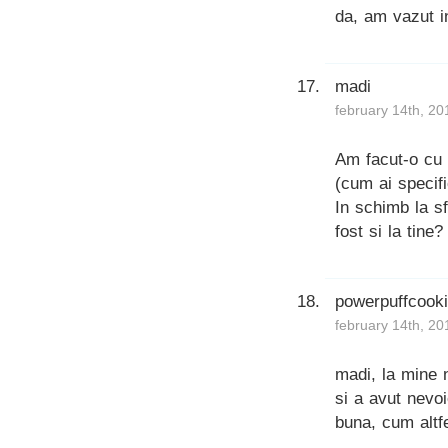
da, am vazut i
madi
february 14th, 20
Am facut-o cu l
(cum ai specifi
In schimb la sf
fost si la tine?
powerpuffcook
february 14th, 20
madi, la mine 
si a avut nevoi
buna, cum altf