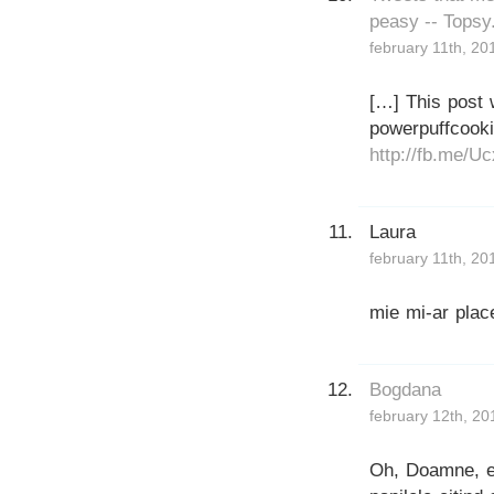
peasy -- Tops
february 11th, 20
[…] This post 
powerpuffcooki
http://fb.me/
Laura
february 11th, 20
mie mi-ar plac
Bogdana
february 12th, 20
Oh, Doamne, es