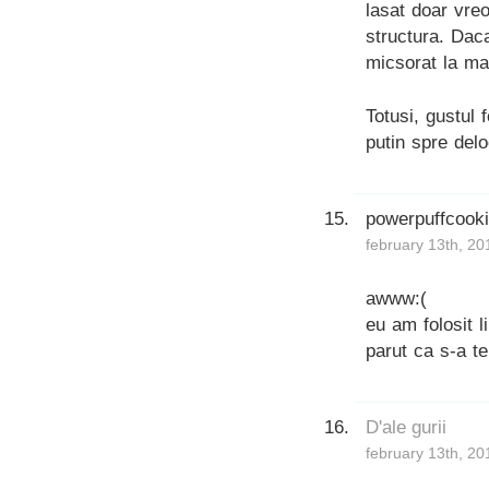
lasat doar vreo
structura. Daca
micsorat la ma
Totusi, gustul 
putin spre delo
powerpuffcook
february 13th, 20
awww:(
eu am folosit l
parut ca s-a te
D'ale gurii
february 13th, 20