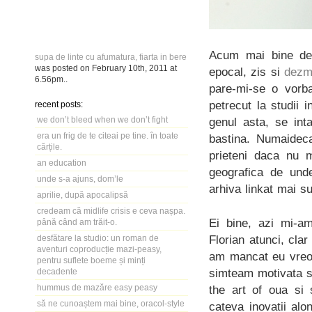
Acum mai bine de 
supa de linte cu afumatura, fiarta in bere
was posted on
February 10th, 2011
at
epocal, zis si
dezm
6.56pm
..
pare-mi-se o vor
petrecut la studii 
recent posts:
we don’t bleed when we don’t fight
genul asta, se int
era un frig de te citeai pe tine. în toate
bastina. Numaidec
cărțile.
prieteni daca nu 
an education
geografica de unde
unde s-a ajuns, dom’le
arhiva linkat mai s
aprilie, după apocalipsă
credeam că midlife crisis e ceva nașpa.
Ei bine, azi mi-
până când am trăit-o.
Florian atunci, cl
desfătare la studio: un roman de
aventuri coproducție mazi-peasy,
am mancat eu vreod
pentru suflete boeme și minți
simteam motivata s
decadente
hummus de mazăre easy peasy
the art of oua si
să ne cunoaștem mai bine, oracol-style
cateva inovatii al