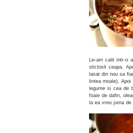
Le-am calit intr-o 
sticlosit ceapa. A
lasat din nou sa fi
lintea moale). Apo
legume si cea de b
foaie de dafin, ole
la ea vreo juma de o