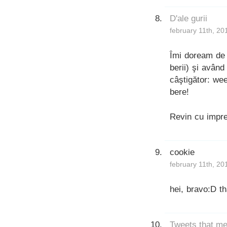
D'ale gurii
february 11th, 20
Îmi doream de 
berii) şi avân
câştigător: we
bere!
Revin cu impre
cookie
february 11th, 20
hei, bravo:D th
Tweets that me