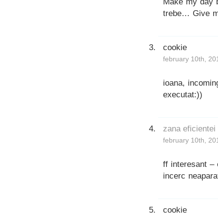
Make my day be
trebe… Give m
cookie
february 10th, 20
ioana, incomin
executat:))
zana eficientei
february 10th, 20
ff interesant –
incerc neapara
cookie