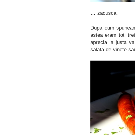
… zacusca.
Dupa cum spuneam m
astea eram toti tre
aprecia la justa v
salata de vinete sau 