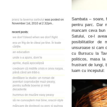
Sambata – soare, f
pranz la taverna sarbului
was posted on
November 1st, 2010
at
2.32pm
..
pentru parc. Dar 
mancam ceva bun in
recent posts:
Satului, ce-l av
we don’t bleed when we don’t fight
posibilitatilor d
era un frig de te citeai pe tine. în toate
cărțile.
unsuroase si cam d
an education
cu Bursucu la Tave
unde s-a ajuns, dom’le
politicos, masa la
aprilie, după apocalipsă
frustrant de lungi,
credeam că midlife crisis e ceva nașpa.
luam cu inceputul:
până când am trăit-o.
desfătare la studio: un roman de
aventuri coproducție mazi-peasy,
pentru suflete boeme și minți
decadente
hummus de mazăre easy peasy
să ne cunoaștem mai bine, oracol-style
mâncare de dovlecei cu porc și quinoa