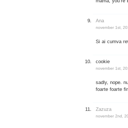
mama, you’re b
Ana
november 1st, 20
Si ai cumva re
cookie
november 1st, 20
sadly, nope. n
foarte foarte f
Zazuza
november 2nd, 20