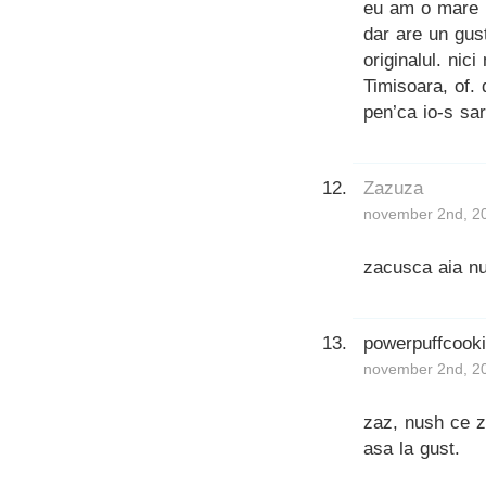
eu am o mare 
dar are un gus
originalul. ni
Timisoara, of. 
pen’ca io-s sa
Zazuza
november 2nd, 20
zacusca aia nu
powerpuffcook
november 2nd, 20
zaz, nush ce z
asa la gust.