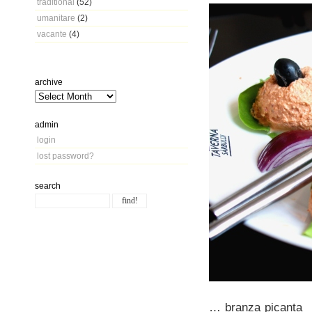
traditional
(52)
umanitare
(2)
vacante
(4)
archive
admin
login
lost password?
search
… branza picanta