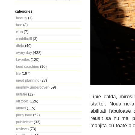
categories
beauty
(1)
boo
(8)
club
(7)
contributii
(3)
dieta
(40)
every day
(438)
favorites
(120)
food coaching
(10)
life
(197)
meal planning
(27)
mommy undercover
(59)
nutritie
(12)
Lipie calda, miros
off topic
(126)
starter. Noua ne-a
oldies
(115)
abilitati fabuloas
party food
(52)
reusit sa nu mai p
publicitate
(33)
manjita cu toate al
reviews
(73)