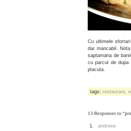
Cu ultimele sforta
dar mancabil. Nota 
saptamana de banii 
cu parcul de dupa 
placuta.
tags:
restaurant
,
r
13 Responses to “pra
andreea