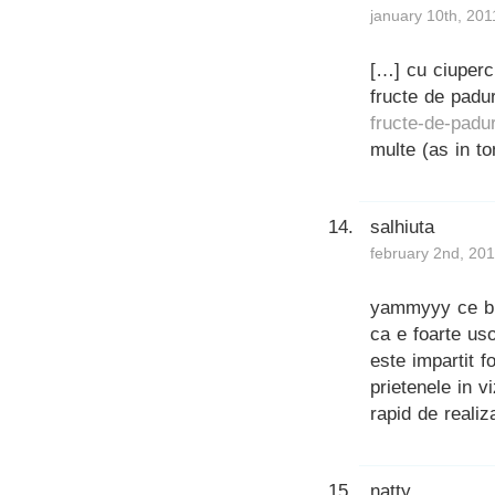
january 10th, 201
[…] cu ciuperc
fructe de padu
fructe-de-padu
multe (as in to
salhiuta
february 2nd, 201
yammyyy ce bin
ca e foarte us
este impartit f
prietenele in v
rapid de realiz
natty