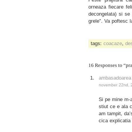
orneaza fiecare fe
decongelata) si se
grele”. Va poftesc
tags:
coacaze
,
de
16 Responses to “pra
ambasadoarea
november 22nd, 
Si pe mine m-a
stiut ce e ala 
am tampit, da’s
cica explicatia