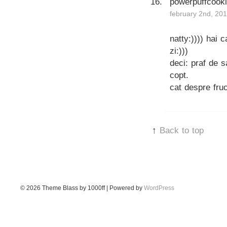
powerpuffcook
february 2nd, 201
natty:)))) hai
zi:)))
deci: praf de s
copt.
cat despre fru
↑
Back to top
© 2026
Theme Blass by 1000ff | Powered by
WordPress