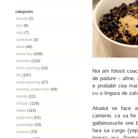
categories
beauty
(1)
boo
(8)
club
(7)
contributii
(3)
dieta
(40)
every day
(438)
favorites
(120)
food coaching
(10)
Noi am folosit coac
life
(197)
de padure – afine,
meal planning
(27)
e probabil cea mai
mommy undercover
(59)
cu o lingura de zah
nutritie
(12)
off topic
(126)
Aluatul se face a
oldies
(115)
camerei, ca sa fi
party food
(52)
galbenusurile one 
publicitate
(33)
fara sa curga (yep
reviews
(73)
lingura asa. Trept