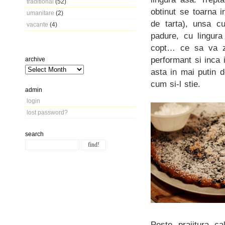
traditional
(52)
obtinut se toarna i
umanitare
(2)
de tarta), unsa c
vacante
(4)
padure, cu lingura
copt… ce sa va zi
performant si inca 
archive
asta in mai putin 
cum si-l stie.
admin
login
lost password?
search
Peste prajitura c