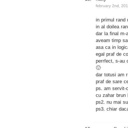
february 2nd, 201
in primul rand 
in al doilea ra
dar la final m
aveam timp sa s
asa ca in logi
egal praf de co
perrfect, s-au 
🙁
dar totusi am 
praf de sare c
ps. am servit-
cu zahar brun l
ps2. nu mai su
ps3. chiar dac