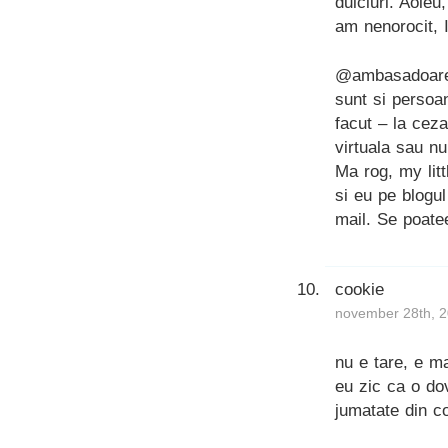
dulciuri. Aoleu
am nenorocit, I
@ambasadoarea:
sunt si persoa
facut – la cez
virtuala sau nu
Ma rog, my litt
si eu pe blogu
mail. Se poatee
cookie
november 28th, 2
nu e tare, e ma
eu zic ca o do
jumatate din c