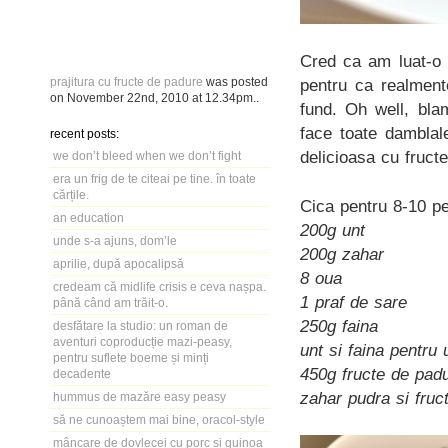
Cred ca am luat-o 
prajitura cu fructe de padure
was posted
pentru ca realmen
on
November 22nd, 2010
at
12.34pm
..
fund. Oh well, bla
face toate damblal
recent posts:
delicioasa cu fruct
we don’t bleed when we don’t fight
era un frig de te citeai pe tine. în toate
cărțile.
Cica pentru 8-10 pe
an education
200g unt
unde s-a ajuns, dom’le
200g zahar
aprilie, după apocalipsă
8 oua
credeam că midlife crisis e ceva nașpa.
1 praf de sare
până când am trăit-o.
250g faina
desfătare la studio: un roman de
aventuri coproducție mazi-peasy,
unt si faina pentru
pentru suflete boeme și minți
450g fructe de pad
decadente
zahar pudra si fruc
hummus de mazăre easy peasy
să ne cunoaștem mai bine, oracol-style
mâncare de dovlecei cu porc și quinoa