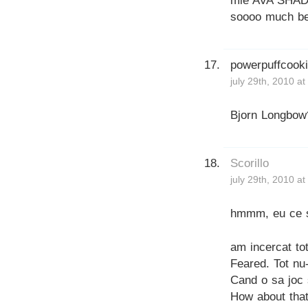
mie AVA SH
soooo much bet
powerpuffcook
july 29th, 2010 a
Bjorn Longbow?
Scorillo
july 29th, 2010 a
hmmm, eu ce 
am incercat to
Feared. Tot nu-
Cand o sa joc
How about tha