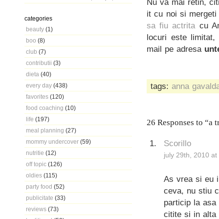
Nu va mai retin, cit
it cu noi si mergeti
categories
sa fiu actrita
cu An
beauty
(1)
locuri este limitat
boo
(8)
mail pe adresa
unt
club
(7)
contributii
(3)
dieta
(40)
tags:
anna gavald
every day
(438)
favorites
(120)
food coaching
(10)
life
(197)
26 Responses to “a tr
meal planning
(27)
mommy undercover
(59)
Scorillo
nutritie
(12)
july 29th, 2010 a
off topic
(126)
oldies
(115)
As vrea si eu i
party food
(52)
ceva, nu stiu 
publicitate
(33)
particip la asa
reviews
(73)
citite si in al