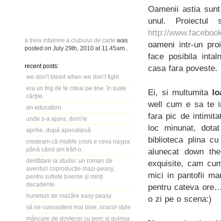
Oamenii astia sunt
unul. Proiectu
http://www.faceboo
a treia intalnire a clubului de carte
was
oameni intr-un proi
posted on
July 29th, 2010
at
11.45am
..
face posibila inta
recent posts:
casa fara poveste. 
we don’t bleed when we don’t fight
era un frig de te citeai pe tine. în toate
Ei, si multumita
Io
cărțile.
well cum e sa te in
an education
fara pic de intimi
unde s-a ajuns, dom’le
loc minunat, dotat
aprilie, după apocalipsă
biblioteca plina c
credeam că midlife crisis e ceva nașpa.
până când am trăit-o.
alunecat down the
desfătare la studio: un roman de
exquisite, cam cum
aventuri coproducție mazi-peasy,
mici in pantofii m
pentru suflete boeme și minți
decadente
pentru cateva ore…
hummus de mazăre easy peasy
o zi pe o scena:)
să ne cunoaștem mai bine, oracol-style
mâncare de dovlecei cu porc și quinoa