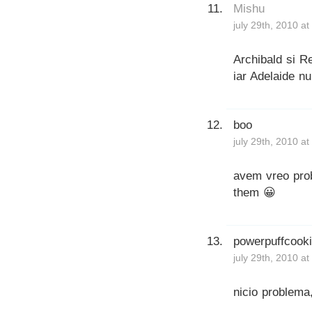
Mishu
july 29th, 2010 a
Archibald si Re
iar Adelaide n
boo
july 29th, 2010 a
avem vreo prob
them 😀
powerpuffcook
july 29th, 2010 a
nicio problema,