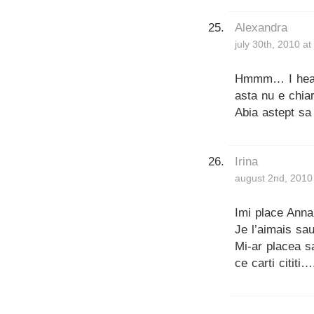
Alexandra
july 30th, 2010 a
Hmmm… I heard
asta nu e chia
Abia astept sa i
Irina
august 2nd, 2010
Imi place Anna 
Je l’aimais sa
Mi-ar placea s
ce carti cititi…