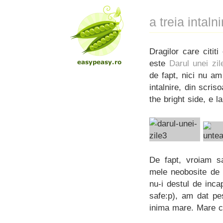
a treia intaln
Dragilor care citit
este
Darul unei zil
de fapt, nici nu a
intalnire, din scr
the bright side, e l
De fapt, vroiam sa
mele neobosite de l
nu-i destul de inca
safe:p), am dat pe
inima mare. Mare c