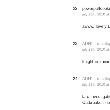
powerpuffcook
july 29th, 2010 a
awww, lovely:D
ADN1 - mazili
july 29th, 2010 a
knight in shini
ADN1 - mazili
july 29th, 2010 a
la o investigat
Oatbreaker. ho