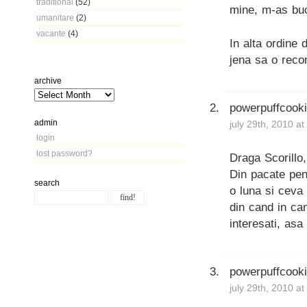
traditional
(52)
mine, m-as buc
umanitare
(2)
vacante
(4)
In alta ordine d
jena sa o re
archive
powerpuffcook
admin
july 29th, 2010 a
login
lost password?
Draga Scorillo,
Din pacate pen
search
o luna si ceva 
din cand in ca
interesati, as
powerpuffcook
july 29th, 2010 a