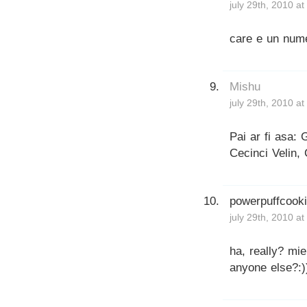
july 29th, 2010 a
care e un nume 
Mishu
july 29th, 2010 a
Pai ar fi asa: 
Cecinci Velin, 
powerpuffcook
july 29th, 2010 a
ha, really? mie
anyone else?:)