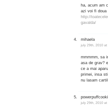
ha, acum am ci
azi voi fi dou
http://toatece
gavalda/
mihaela
july 29th, 2010 a
mmmmm, sa inte
asa de grav? e
ce a mai aparut
primei, insa st
nu lasam carti
powerpuffcook
july 29th, 2010 a