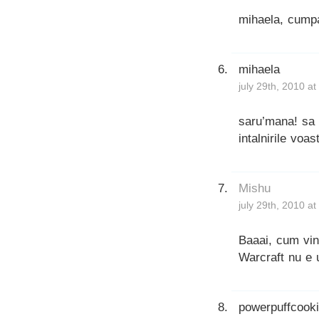
mihaela, cumpa
mihaela
july 29th, 2010 a
saru’mana! sa 
intalnirile voa
Mishu
july 29th, 2010 a
Baaai, cum vin
Warcraft nu e u
powerpuffcook