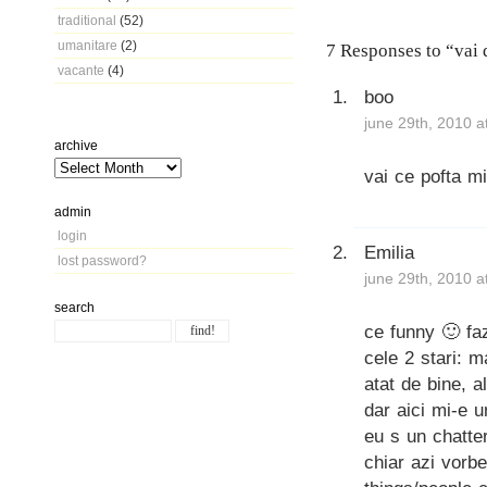
traditional
(52)
umanitare
(2)
7 Responses to “vai 
vacante
(4)
boo
june 29th, 2010 a
archive
vai ce pofta mi
admin
login
Emilia
lost password?
june 29th, 2010 a
search
ce funny 🙂 faz
cele 2 stari: m
atat de bine, 
dar aici mi-e u
eu s un chatter
chiar azi vorb