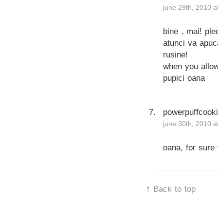
june 29th, 2010 a
bine , mai! ple
atunci va apuca
rusine!
when you allo
pupici oana
powerpuffcook
june 30th, 2010 a
oana, for sure
↑
Back to top