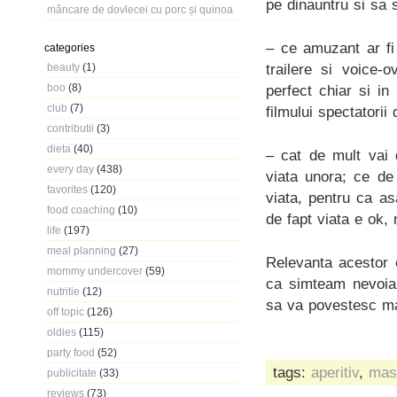
pe dinauntru si sa s
mâncare de dovlecei cu porc și quinoa
– ce amuzant ar fi 
categories
trailere si voice-o
beauty
(1)
boo
(8)
perfect chiar si in
club
(7)
filmului spectatorii
contributii
(3)
dieta
(40)
– cat de mult vai 
every day
(438)
viata unora; ce de
favorites
(120)
viata, pentru ca a
food coaching
(10)
de fapt viata e ok,
life
(197)
meal planning
(27)
Relevanta acestor c
mommy undercover
(59)
ca simteam nevoia 
nutritie
(12)
sa va povestesc mai
off topic
(126)
oldies
(115)
party food
(52)
tags:
aperitiv
,
mas
publicitate
(33)
reviews
(73)