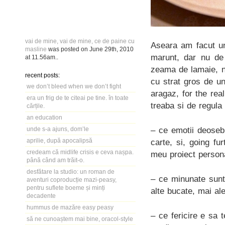
vai de mine, vai de mine, ce de paine cu
Aseara am facut un
masline
was posted on
June 29th, 2010
marunt, dar nu de 
at
11.56am
..
zeama de lamaie, n
recent posts:
cu strat gros de un
we don’t bleed when we don’t fight
aragaz, for the real
era un frig de te citeai pe tine. în toate
treaba si de regul
cărțile.
an education
– ce emotii deoseb
unde s-a ajuns, dom’le
aprilie, după apocalipsă
carte, si, going fu
credeam că midlife crisis e ceva nașpa.
meu proiect persona
până când am trăit-o.
desfătare la studio: un roman de
– ce minunate sunt 
aventuri coproducție mazi-peasy,
pentru suflete boeme și minți
alte bucate, mai al
decadente
hummus de mazăre easy peasy
– ce fericire e sa 
să ne cunoaștem mai bine, oracol-style