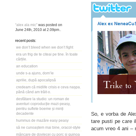
“alex ala mic”
was posted on
June 24th, 2010
at
2.09pm
..
recent posts:
we don’t bleed when we don’t fight
era un frig de te citeai pe tine. în toate
cărțile.
an education
unde s-a ajuns, dom’le
aprilie, după apocalipsă
credeam că midlife crisis e ceva nașpa.
până când am trăit-o.
desfătare la studio: un roman de
aventuri coproducție mazi-peasy,
pentru suflete boeme și minți
So, e vorba de Ale
decadente
tare pusti pe care 
hummus de mazăre easy peasy
să ne cunoaștem mai bine, oracol-style
acum vreo 4 ani – ma
mâncare de dovlecei cu porc și quinoa