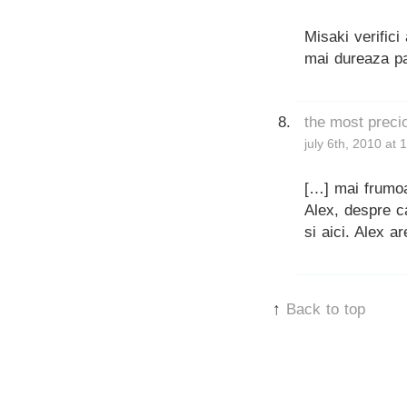
Misaki verific
mai dureaza pa
the most preci
july 6th, 2010 at
[…] mai frumoas
Alex, despre ca
si aici. Alex a
↑
Back to top