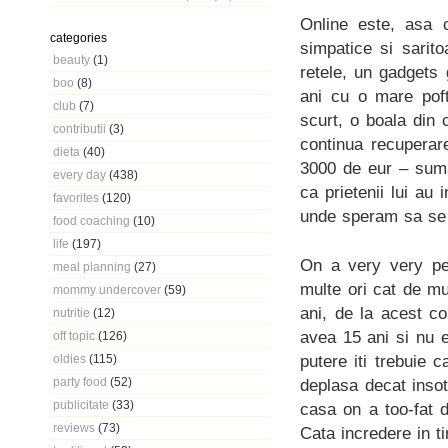
Online este, asa c
categories
simpatice si sarit
beauty
(1)
retele, un gadgets 
boo
(8)
ani cu o mare poft
club
(7)
scurt, o boala din c
contributii
(3)
continua recuperar
dieta
(40)
3000 de eur – suma
every day
(438)
ca prietenii lui au
favorites
(120)
unde speram sa se 
food coaching
(10)
life
(197)
On a very very pe
meal planning
(27)
multe ori cat de mu
mommy undercover
(59)
ani, de la acest co
nutritie
(12)
avea 15 ani si nu e
off topic
(126)
putere iti trebuie c
oldies
(115)
party food
(52)
deplasa decat insot
publicitate
(33)
casa on a too-fat 
reviews
(73)
Cata incredere in t