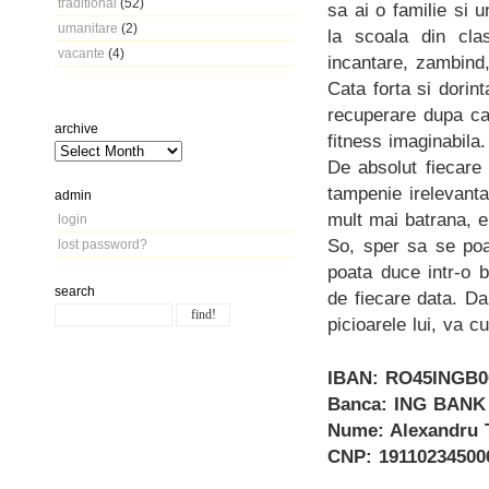
traditional
(52)
sa ai o familie si u
umanitare
(2)
la scoala din cla
vacante
(4)
incantare, zambind,
Cata forta si dorint
recuperare dupa ca
archive
fitness imaginabila.
De absolut fiecare
tampenie irelevant
admin
mult mai batrana, e
login
So, sper sa se poa
lost password?
poata duce intr-o b
search
de fiecare data. Da
picioarele lui, va 
IBAN: RO45INGB0
Banca: ING BAN
Nume: Alexandru 
CNP: 19110234500