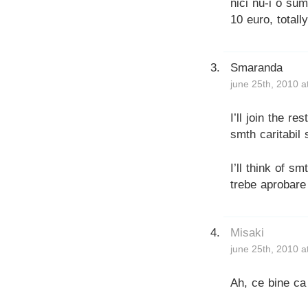
nici nu-i o su
10 euro, totall
Smaranda
june 25th, 2010 a
I’ll join the r
smth caritabil 
I’ll think of 
trebe aprobare
Misaki
june 25th, 2010 a
Ah, ce bine ca 