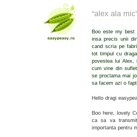
“alex ala mic
Boo este my best f
insa precis unii di
cand scria pe fabri
tot timpul cu drag
povestea lui Alex,
cum vine din sufle
se proclama mai jos
sa facem azi o fap
Hello dragi easype
Boo here, lovely C
ca sa va transmi
importanta pentru m