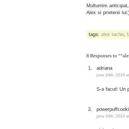
Multumim anticipat,
Alex si prietenii lui:
tags:
alex tache
,
f
8 Responses to ““ale
adriana
june 24th, 2010 a
S-a facut! Un p
powerpuffcook
june 24th, 2010 a