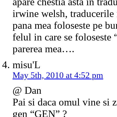
apare chestia asta in tra
irwine welsh, traducerile
pana mea foloseste pe bun
felul in care se foloseste
parerea mea….
misu'L
May 5th, 2010 at 4:52 pm
@ Dan
Pai si daca omul vine si 
gen “GEN” ?