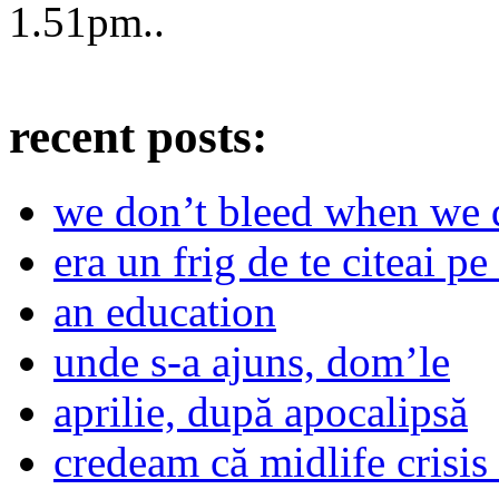
1.51pm
..
recent posts:
we don’t bleed when we d
era un frig de te citeai pe 
an education
unde s-a ajuns, dom’le
aprilie, după apocalipsă
credeam că midlife crisis