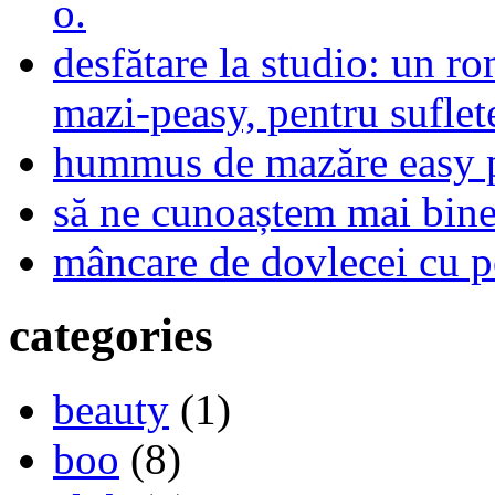
o.
desfătare la studio: un r
mazi-peasy, pentru sufle
hummus de mazăre easy 
să ne cunoaștem mai bine,
mâncare de dovlecei cu p
categories
beauty
(1)
boo
(8)