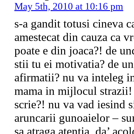
May 5th, 2010 at 10:16 pm
s-a gandit totusi cineva c
amestecat din cauza ca vr
poate e din joaca?! de und
stii tu ei motivatia? de u
afirmatii? nu va inteleg i
mama in mijlocul strazii! 
scrie?! nu va vad iesind 
aruncarii gunoaielor – sun
sa atraga atentia, da’ aco