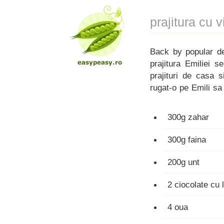
prajitura cu v
Back by popular de
prajitura Emiliei 
prajituri de casa 
rugat-o pe Emili sa
300g zahar
300g faina
200g unt
2 ciocolate cu 
4 oua