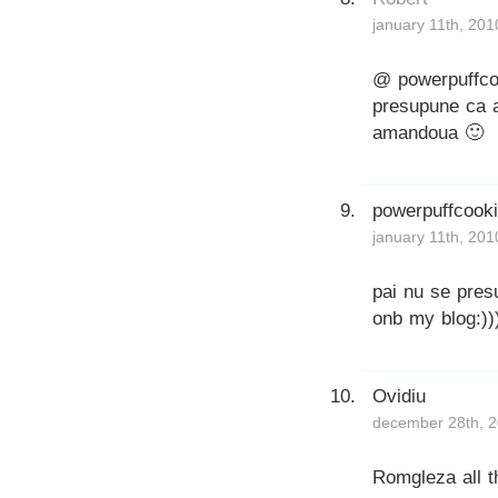
january 11th, 201
@ powerpuffcoo
presupune ca a
amandoua 🙂
powerpuffcook
january 11th, 201
pai nu se pres
onb my blog:))
Ovidiu
december 28th, 2
Romgleza all t