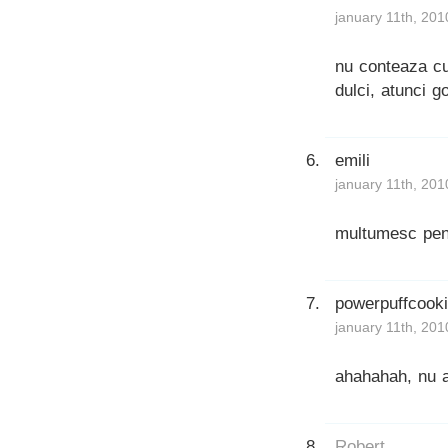
january 11th, 201
nu conteaza cum
dulci, atunci g
emili
january 11th, 201
multumesc pen
powerpuffcook
january 11th, 201
ahahahah, nu a
Robert