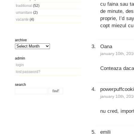
cu faina sau t
traditional
(52)
de minute, des
umanitare
(2)
proprie, I’d sa
vacante
(4)
copt miezul cu
archive
Oana
january 10th, 201
admin
login
Conteaza daca 
lost password?
search
powerpuffcook
january 10th, 201
nu cred, import
emili