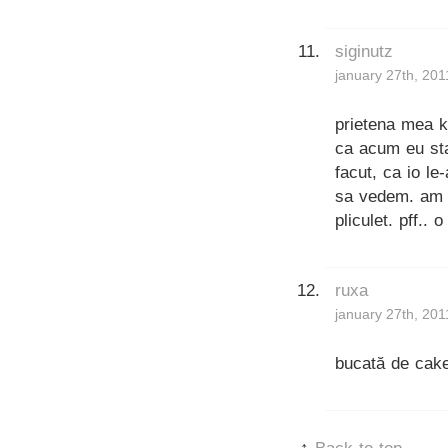
siginutz
january 27th, 201
prietena mea kz
ca acum eu sta
facut, ca io l
sa vedem. am p
pliculet. pff..
ruxa
january 27th, 201
bucată de cake!