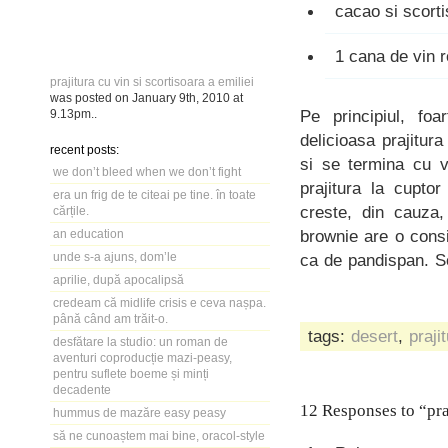
cacao si scort
1 cana de vin 
prajitura cu vin si scortisoara a emiliei
was posted on
January 9th, 2010
at
Pe principiul, foa
9.13pm
..
delicioasa prajitur
recent posts:
si se termina cu v
we don’t bleed when we don’t fight
prajitura la cupto
era un frig de te citeai pe tine. în toate
creste, din cauza,
cărțile.
brownie are o cons
an education
unde s-a ajuns, dom’le
ca de pandispan. S
aprilie, după apocalipsă
credeam că midlife crisis e ceva nașpa.
până când am trăit-o.
tags:
desert
,
praji
desfătare la studio: un roman de
aventuri coproducție mazi-peasy,
pentru suflete boeme și minți
decadente
12 Responses to “praj
hummus de mazăre easy peasy
să ne cunoaștem mai bine, oracol-style