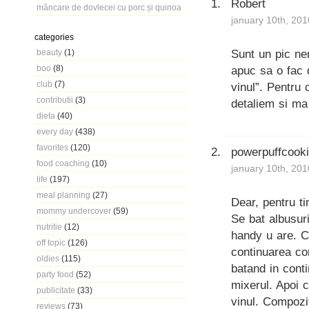
Robert
mâncare de dovlecei cu porc și quinoa
january 10th, 201
categories
Sunt un pic ne
beauty
(1)
boo
(8)
apuc sa o fac d
club
(7)
vinul”. Pentru 
contributii
(3)
detaliem si ma
dieta
(40)
every day
(438)
favorites
(120)
powerpuffcook
food coaching
(10)
january 10th, 201
life
(197)
meal planning
(27)
Dear, pentru ti
mommy undercover
(59)
Se bat albusur
nutritie
(12)
handy u are. C
off topic
(126)
continuarea co
oldies
(115)
batand in cont
party food
(52)
mixerul. Apoi 
publicitate
(33)
vinul. Compozit
reviews
(73)