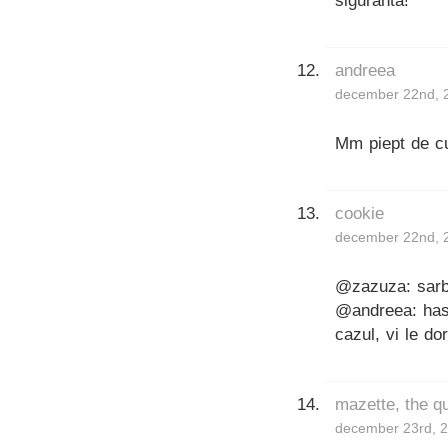
siguranta!
andreea
december 22nd, 
Mm piept de c
cookie
december 22nd, 
@zazuza: sarba
@andreea: has 
cazul, vi le do
mazette, the qu
december 23rd, 2