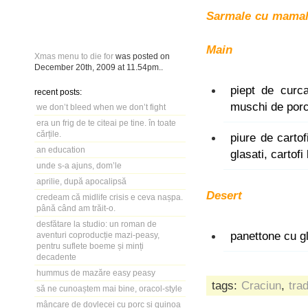
Sarmale cu mamal
Main
Xmas menu to die for
was posted on
December 20th, 2009
at
11.54pm
..
piept de curc
recent posts:
muschi de porc 
we don’t bleed when we don’t fight
era un frig de te citeai pe tine. în toate
cărțile.
piure de carto
an education
glasati, cartof
unde s-a ajuns, dom’le
aprilie, după apocalipsă
Desert
credeam că midlife crisis e ceva nașpa.
până când am trăit-o.
desfătare la studio: un roman de
panettone cu g
aventuri coproducție mazi-peasy,
pentru suflete boeme și minți
decadente
hummus de mazăre easy peasy
tags:
Craciun
,
trad
să ne cunoaștem mai bine, oracol-style
mâncare de dovlecei cu porc și quinoa