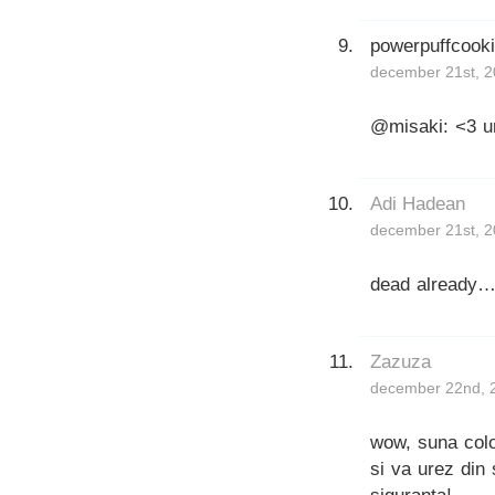
powerpuffcook
december 21st, 2
@misaki: <3 un
Adi Hadean
december 21st, 2
dead already…:
Zazuza
december 22nd, 
wow, suna colos
si va urez din 