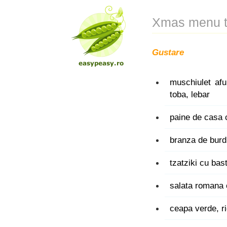
Xmas menu to
Gustare
muschiulet af
toba,
lebar
paine de casa c
branza de burd
tzatziki cu bas
salata romana 
ceapa verde, ri