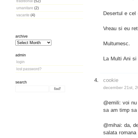
traditional
(52)
umanitare
(2)
Desertul e cel
vacante
(4)
Vreau si eu re
archive
Multumesc.
admin
La Multi Ani si
login
lost password?
cookie
search
december 21st, 2
@emili: voi nu
sa am timp sa 
@mihai: da, de
salata romana 