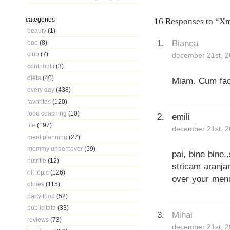
categories
16 Responses to “Xm
beauty
(1)
Bianca
boo
(8)
club
(7)
december 21st, 2
contributii
(3)
dieta
(40)
Miam. Cum fac
every day
(438)
favorites
(120)
food coaching
(10)
emili
life
(197)
december 21st, 2
meal planning
(27)
mommy undercover
(59)
pai, bine bine.
nutritie
(12)
stricam aranj
off topic
(126)
over your men
oldies
(115)
party food
(52)
publicitate
(33)
Mihai
reviews
(73)
december 21st, 2