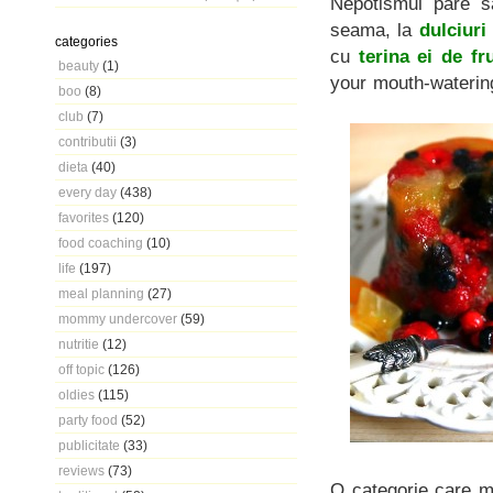
Nepotismul pare s
seama, la
dulciuri
categories
cu
terina ei de f
beauty
(1)
your mouth-waterin
boo
(8)
club
(7)
contributii
(3)
dieta
(40)
every day
(438)
favorites
(120)
food coaching
(10)
life
(197)
meal planning
(27)
mommy undercover
(59)
nutritie
(12)
off topic
(126)
oldies
(115)
party food
(52)
publicitate
(33)
reviews
(73)
O categorie care m