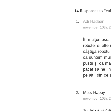
14 Responses to “cui 
Adi Hadean
november 10th, 2
Îți mulțumesc.
roboței și alte
câștiga robotul
că suntem mulț
pustii și că ma
păcat să ne lim
pe alții din ce
Miss Happy
november 10th, 2
Tu, Mazi si Ad