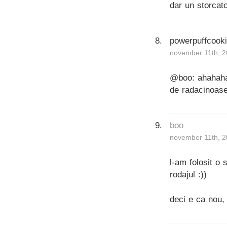
dar un storcato
powerpuffcook
november 11th, 2
@boo: ahahaha,
de radacinoas
boo
november 11th, 2
l-am folosit o 
rodajul :))
deci e ca nou, 