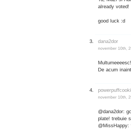
already voted!
good luck :d
dana2dor
november 10th, 2
Multumeeeesc!!
De acum inainte
powerpuffcook
november 10th, 2
@dana2dor: god
plate! trebuie
@MissHappy: th