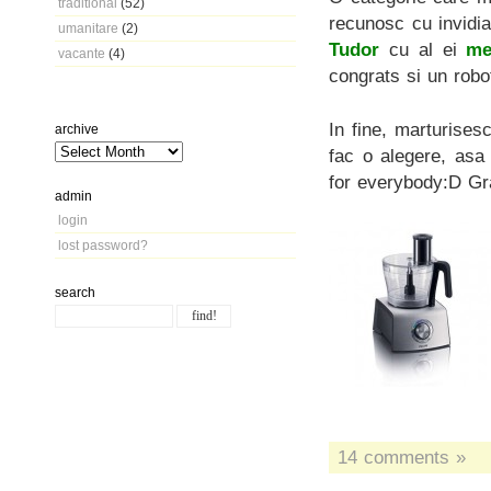
traditional
(52)
recunosc cu invidi
umanitare
(2)
Tudor
cu al ei
me
vacante
(4)
congrats si un robo
In fine, marturise
archive
fac o alegere, asa
for everybody:D Grat
admin
login
lost password?
search
14 comments »