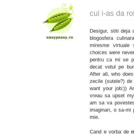
cui i-as da ro
Desigur, stiti deja
blogosfera culina
miresme virtuale s
choices were never
pentru ca mi se pa
decat votul pe bun
After all, who does
zecile (sutele?) de
want your job:)) A
vreau sa upset my
am sa va povestesc 
imaginari, o sa-mi 
mie.
Cand e vorba de
m