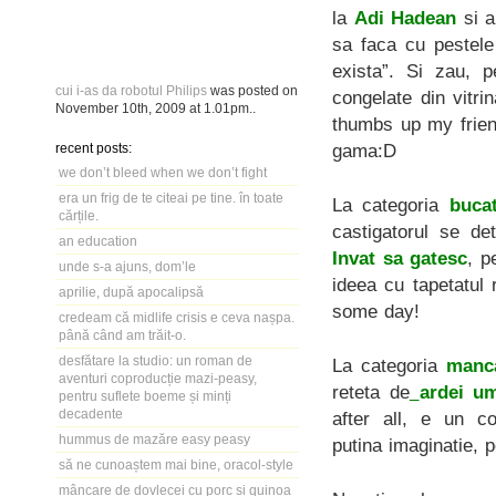
la
Adi Hadean
si a
sa faca cu pestele
exista”. Si zau, p
cui i-as da robotul Philips
was posted on
congelate din vitri
November 10th, 2009
at
1.01pm
..
thumbs up my friend
gama:D
recent posts:
we don’t bleed when we don’t fight
era un frig de te citeai pe tine. în toate
La categoria
bucat
cărțile.
castigatorul se de
an education
Invat sa gatesc
, p
unde s-a ajuns, dom’le
ideea cu tapetatul r
aprilie, după apocalipsă
some day!
credeam că midlife crisis e ceva nașpa.
până când am trăit-o.
desfătare la studio: un roman de
La categoria
manca
aventuri coproducție mazi-peasy,
reteta de
ardei um
pentru suflete boeme și minți
decadente
after all, e un c
hummus de mazăre easy peasy
putina imaginatie, p
să ne cunoaștem mai bine, oracol-style
mâncare de dovlecei cu porc și quinoa