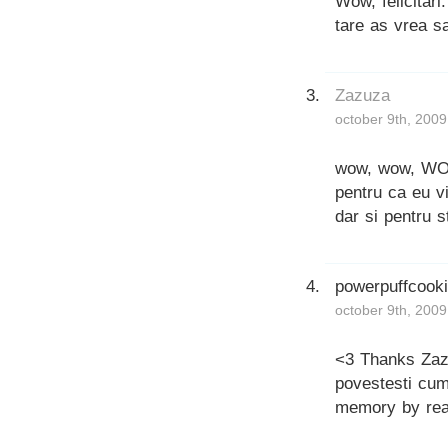
Wow, felicitar
tare as vrea sa
Zazuza
october 9th, 2009
wow, wow, WOW
pentru ca eu vi
dar si pentru st
powerpuffcook
october 9th, 2009
<3 Thanks Zaz
povestesti cum
memory by rea