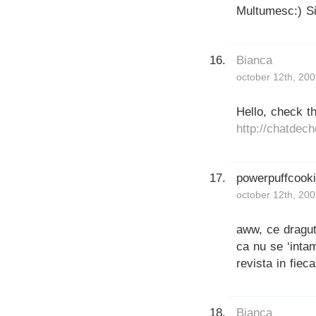
Multumesc:) Si 
Bianca
october 12th, 20
Hello, check th
http://chatdec
powerpuffcook
october 12th, 20
aww, ce dragut
ca nu se ‘intam
revista in fiec
Bianca