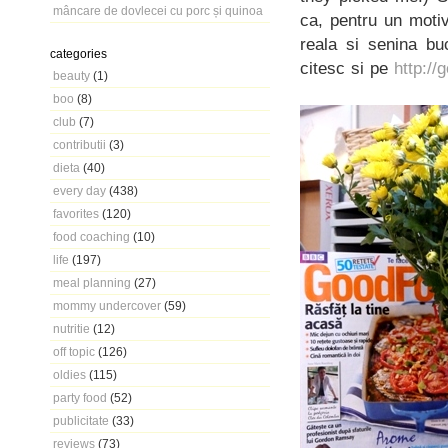
mâncare de dovlecei cu porc și quinoa
ca, pentru un motiv
reala si senina bu
categories
citesc si pe
http://
beauty
(1)
boo
(8)
club
(7)
contributii
(3)
dieta
(40)
every day
(438)
favorites
(120)
food coaching
(10)
life
(197)
meal planning
(27)
mommy undercover
(59)
nutritie
(12)
off topic
(126)
oldies
(115)
party food
(52)
publicitate
(33)
reviews
(73)