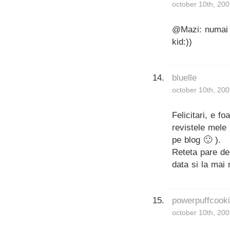
october 10th, 200
@Mazi: numai d
kid:))
bluelle
october 10th, 200
Felicitari, e f
revistele mele 
pe blog 🙂 ).
Reteta pare del
data si la mai
powerpuffcook
october 10th, 200