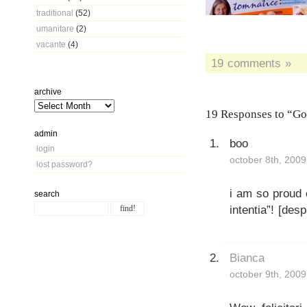
traditional
(52)
umanitare
(2)
vacante
(4)
19 comments »
archive
19 Responses to “Go
admin
boo
login
october 8th, 2009
lost password?
i am so proud 
search
intentia”! [des
Bianca
october 9th, 2009