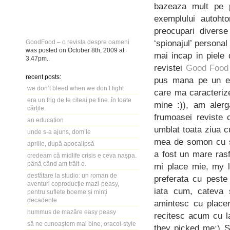
bazeaza mult pe 
exemplului autoht
preocupari diverse
‘spionajul’ persona
GoodFood – o revista despre oameni
was posted on
October 8th, 2009
at
mai incap in piele
3.47pm
..
revistei
Good Foo
recent posts:
pus mana pe un exe
we don’t bleed when we don’t fight
care ma caracterize
era un frig de te citeai pe tine. în toate
mine :)), am alerg
cărțile.
frumoasei reviste 
an education
umblat toata ziua c
unde s-a ajuns, dom’le
mea de somon cu so
aprilie, după apocalipsă
a fost un mare rasf
credeam că midlife crisis e ceva nașpa.
până când am trăit-o.
mi place mie, my l
desfătare la studio: un roman de
preferata cu peste 
aventuri coproducție mazi-peasy,
iata cum, cateva 
pentru suflete boeme și minți
decadente
amintesc cu placer
hummus de mazăre easy peasy
recitesc acum cu l
să ne cunoaștem mai bine, oracol-style
they picked me:) 