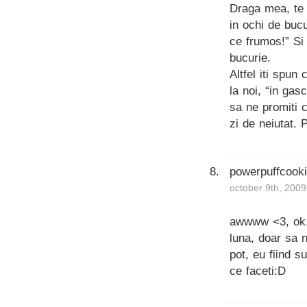
Draga mea, te 
in ochi de buc
ce frumos!” Si 
bucurie.
Altfel iti spun
la noi, “in gas
sa ne promiti c
zi de neiutat. 
powerpuffcook
october 9th, 2009
awwww <3, ok, 
luna, doar sa
pot, eu fiind s
ce faceti:D