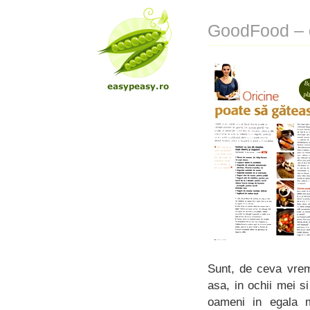
GoodFood – o
Sunt, de ceva vrem
asa, in ochii mei s
oameni in egala m